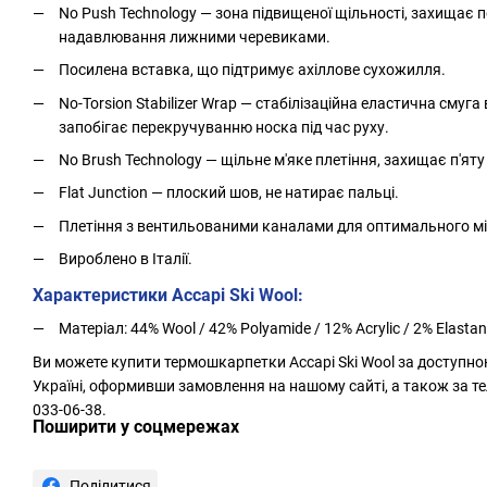
No Push Technology — зона підвищеної щільності, захищає 
надавлювання лижними черевиками.
Посилена вставка, що підтримує ахіллове сухожилля.
No-Torsion Stabilizer Wrap — стабілізаційна еластична смуга 
запобігає перекручуванню носка під час руху.
No Brush Technology — щільне м'яке плетіння, захищає п'яту
Flat Junction — плоский шов, не натирає пальці.
Плетіння з вентильованими каналами для оптимального мі
Вироблено в Італії.
Характеристики Accapi Ski Wool:
Матеріал: 44% Wool / 42% Polyamide / 12% Acrylic / 2% Elasta
Ви можете купити термошкарпетки Accapi Ski Wool за доступною
Україні, оформивши замовлення на нашому сайті, а також за те
033-06-38.
Поширити у соцмережах
Поділитися