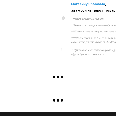
магазину Shambala
,
за умови наявності товару
* Резерв товару 72 години.
** Наявність товару в магазині додат
*** У точки самовивозу можна замовл
**** У разі, якщо потрібного товару 
ми можемо доставити його БЕЗКО
*
При виникненні складнощів при дос
відповідальності не несуть