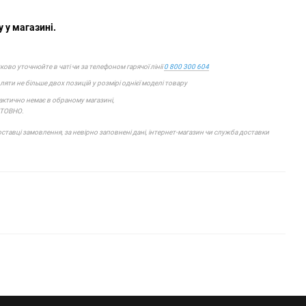
 у магазині.
ково уточнюйте в чаті чи за телефоном гарячої лінії
0 800 300 604
яти не більше двох позицій у розмірі однієї моделі товару
фактично немає в обраному магазині,
ШТОВНО.
тавці замовлення, за невірно заповнені дані, інтернет-магазин чи служба доставки