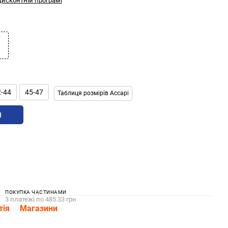
дисконтній програмі
2-44
45-47
Таблиця розмірів Accapi
н
ПОКУПКА ЧАСТИНАМИ
3 платежі по 485.33 грн
тія
Магазини