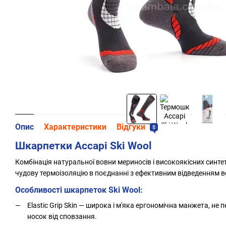
Опис
Характеристики
Відгуки
8
Шкарпетки Accapi Ski Wool
Комбінація натуральної вовни мериносів і високоякісних синт
чудову термоізоляцію в поєднанні з ефективним відведенням во
Особливості шкарпеток Ski Wool:
Elastic Grip Skin — широка і м'яка ергономічна манжета, не 
носок від сповзання.