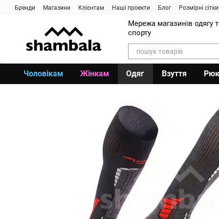
Перейти до основного контенту
Бренди
Магазини
Клієнтам
Наші проекти
Блог
Розмірні сітки
Мережа магазинів одягу 
спорту
Чоловікам
Жінкам
Одяг
Взуття
Рюк