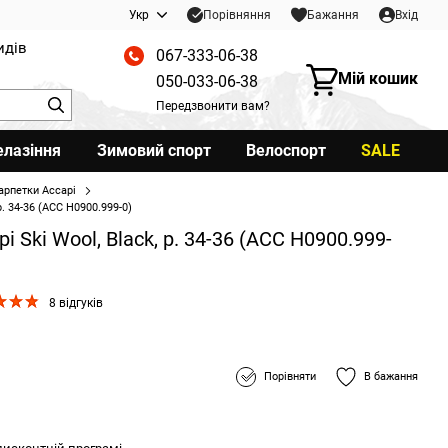
Порівняння
Укр
Бажання
Вхід
идів
067-333-06-38
Мій кошик
050-033-06-38
Передзвонити вам?
елазіння
Зимовий спорт
Велоспорт
SALE
рпетки Accapi
. 34-36 (ACC H0900.999-0)
Ski Wool, Black, р. 34-36 (ACC H0900.999-
8 відгуків
Порівняти
В бажання