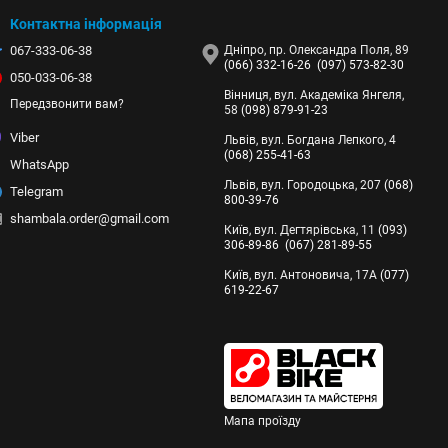
Контактна інформація
067-333-06-38
Дніпро, пр. Олександра Поля, 89
(066) 332-16-26
(097) 573-82-30
050-033-06-38
Вінниця, вул. Академіка Янгеля,
Передзвонити вам?
58
(098) 879-91-23
Viber
Львів, вул. Богдана Лепкого, 4
(068) 255-41-63
WhatsApp
Львів, вул. Городоцька, 207
(068)
Telegram
800-39-76
shambala.order@gmail.com
Київ, вул. Дегтярівська, 11
(093)
306-89-86
(067) 281-89-55
Київ, вул. Антоновича, 17А
(077)
619-22-67
Мапа проїзду