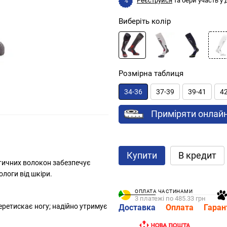
Реєструйся
та бери участь у
%
Виберіть колір
Розмірна таблиця
34-36
37-39
39-41
4
Приміряти онлай
Купити
В кредит
етичних волокон забезпечує
логи від шкіри.
ОПЛАТА ЧАСТИНАМИ
3 платежі по 485.33 грн
перетискає ногу; надійно утримує
Доставка
Оплата
Гаран