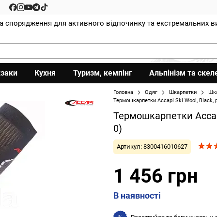
та спорядження для активного відпочинку та екстремальних в
заки
Кухня
Туризм, кемпінг
Альпінізм та скел
Головна
Одяг
Шкарпетки
Шка
Термошкарпетки Accapi Ski Wool, Black, р
Термошкарпетки Accapi 
0)
Артикул: 8300416010627
1 456 грн
В наявності