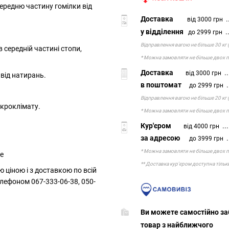
передню частину гомілки від
Доставка
..
від 3000 грн
у відділення
..
до 2999 грн
Відправлення вагою не більше 30 кг 
в середній частині стопи,
* Можна замовляти не більше двох по
Доставка
..
від 3000 грн
 від натирань.
в поштомат
.
до 2999 грн
Відправлення вагою не більше 20 кг 
кроклімату.
* Можна замовляти не більше двох по
Кур'єром
...
від 4000 грн
за адресою
.
до 3999 грн
* Можна замовляти не більше двох по
ne
** Доставка кур'єром доступна тільк
 ціною і з доставкою по всій
лефоном 067-333-06-38, 050-
Ви можете самостій
товар з найбл