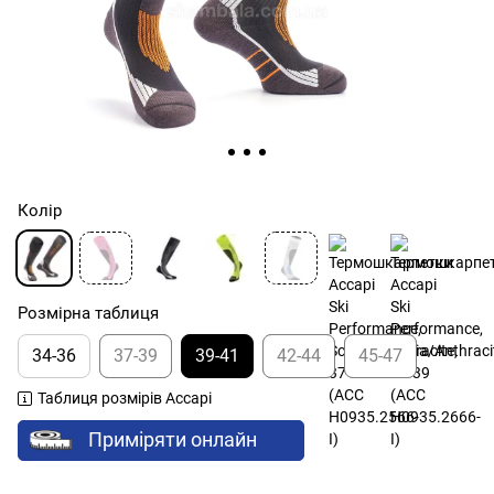
Колір
Розмірна таблиця
34-36
37-39
39-41
42-44
45-47
Таблиця розмірів Accapi
Приміряти онлайн