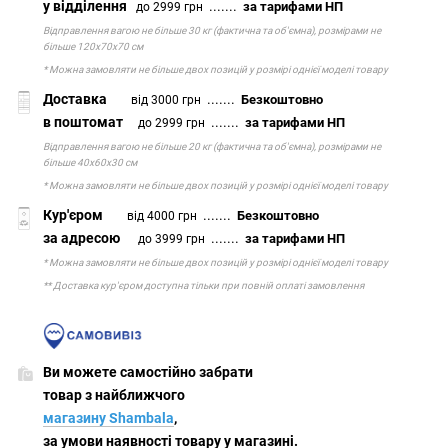
у відділення
.......
за тарифами НП
до 2999 грн
Відправлення вагою не більше 30 кг (фактична та об'ємна), розмірами не
більше 120х70х70 см
* Можна замовляти не більше двох позицій у розмірі однієї моделі товару
Доставка
.......
Безкоштовно
від 3000 грн
в поштомат
.......
за тарифами НП
до 2999 грн
Відправлення вагою не більше 20 кг (фактична та об'ємна), розмірами не
більше 40х60х30 см
* Можна замовляти не більше двох позицій у розмірі однієї моделі товару
Кур'єром
.......
Безкоштовно
від 4000 грн
за адресою
.......
за тарифами НП
до 3999 грн
* Можна замовляти не більше двох позицій у розмірі однієї моделі товару
** Доставка кур'єром доступна тільки при повній оплаті замовлення
Ви можете самостійно забрати
товар з найближчого
магазину Shambala
,
за умови наявності товару у магазині.