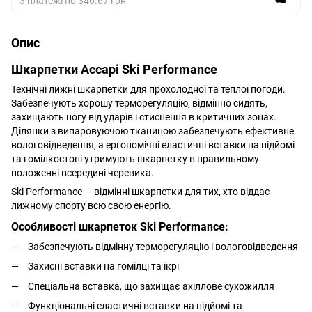
3 платежі по 346.67 грн
Опис
Шкарпетки Accapi Ski Performance
Технічні лижні шкарпетки для прохолодної та теплої погоди.
Забезпечують хорошу терморегуляцію, відмінно сидять,
захищають ногу від ударів і стиснення в критичних зонах.
Ділянки з випаровуючою тканиною забезпечують ефективне
вологовідведення, а ергономічні еластичні вставки на підйомі
та гомілкостопі утримують шкарпетку в правильному
положенні всередині черевика.
Ski Performance — відмінні шкарпетки для тих, хто віддає
лижному спорту всю свою енергію.
Особливості шкарпеток Ski Performance:
Забезпечують відмінну терморегуляцію і вологовідведення
Захисні вставки на гомілці та ікрі
Спеціальна вставка, що захищає ахіллове сухожилля
Функціональні еластичні вставки на підйомі та