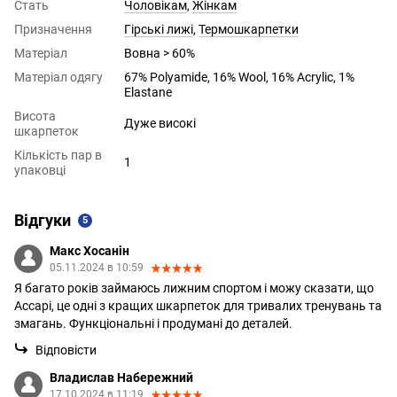
Стать
Чоловікам
,
Жінкам
Призначення
Гірські лижі
,
Термошкарпетки
Матеріал
Вовна > 60%
Матеріал одягу
67% Polyamide, 16% Wool, 16% Acrylic, 1%
Elastane
Висота
Дуже високі
шкарпеток
Кількість пар в
1
упаковці
Відгуки
5
Макс Хосанін
05.11.2024 в 10:59
Я багато років займаюсь лижним спортом і можу сказати, що
Accapi, це одні з кращих шкарпеток для тривалих тренувань та
змагань. Функціональні і продумані до деталей.
Відповісти
Владислав Набережний
17.10.2024 в 11:19