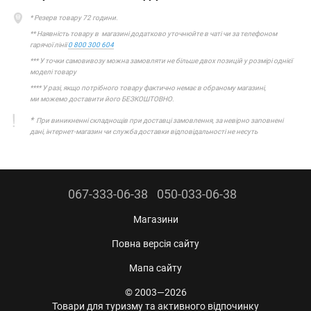
* Резерв товару 72 години.
** Наявність товару в магазині додатково уточнюйте в чаті чи за телефоном
гарячої лінії
0 800 300 604
*** У точки самовивозу можна замовляти не більше двох позицій у розмірі однієї
моделі товару
**** У разі, якщо потрібного товару фактично немає в обраному магазині,
ми можемо доставити його БЕЗКОШТОВНО.
*
При виникненні складнощів при доставці замовлення, за невірно заповнені
дані, інтернет-магазин чи служба доставки відповідальності не несуть
067-333-06-38
050-033-06-38
Магазини
Повна версія сайту
Мапа сайту
© 2003—2026
Товари для туризму та активного відпочинку