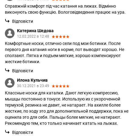
Справжній комфорт під час катання на лижах. Відмінно
виконують свою функцію. Вологовідведення працює на ура.
Відповісти
Катерина Шедова
12.02.2022 в 12:48
Комфортные носки, отлично сели под мои ботинки. После
первого дня катания ноги в норме, пот выводят хорошо. Не
сползают. Пятка и подъем мягкие, хорошо компенсируют
жесткие ботинки.
Відповісти
Илона Кульчив
30.12.2021 в 23:49
Классные носки для каталки. Дают легкую компрессию,
мышцы постоянно в тонусе. Использую их с укороченной
термухой, резинка не давит, не натарает. На ахилле более
жесткие, по ходу это для дополнительной поддержки, пока не
оценила это для себя. Пальцы более мягкие, не натирают.
Рекомендую тем, кто только начинает катать на лыжах.
Відповісти