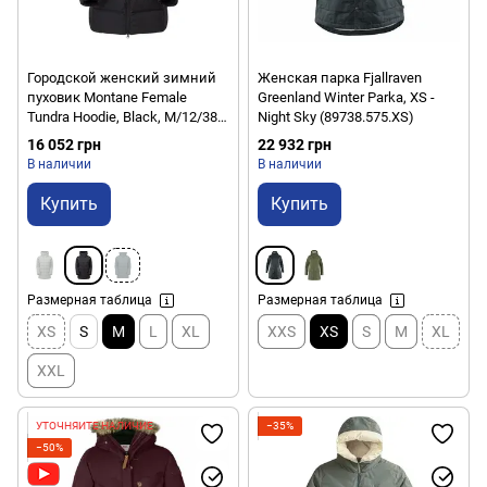
Городской женский зимний
Женская парка Fjallraven
пуховик Montane Female
Greenland Winter Parka, XS -
Tundra Hoodie, Black, M/12/38
Night Sky (89738.575.XS)
(5056237085827)
16 052 грн
22 932 грн
В наличии
В наличии
Купить
Купить
Размерная таблица
Размерная таблица
XS
S
M
L
XL
XXS
XS
S
M
XL
XXL
УТОЧНЯЙТЕ НАЛИЧИЕ
−35%
−50%