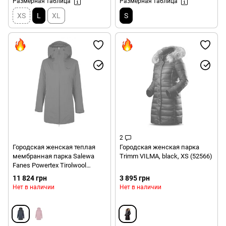
Размерная таблица
Размерная таблица
XS
L
XL
S
2
Городская женская теплая
Городская женская парка
мембранная парка Salewa
Trimm VILMA, black, XS (52566)
Fanes Powertex Tirolwool
Responsive Women's Parka,
11 824 грн
3 895 грн
Ombre Blue, 44/38 (272383866)
Нет в наличии
Нет в наличии