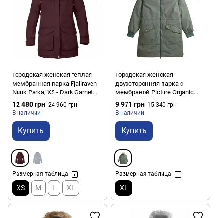
Городская женская теплая
Городская женская
мембранная парка Fjallraven
двухсторонняя парка с
Nuuk Parka, XS - Dark Garnet
мембраной Picture Organic
(89655.356.XS) 2021
Inukee Rev W 2024, Concrete
12 480 грн
9 971 грн
24 960 грн
15 340 грн
Grey, XL (3663270718838)
В наличии
В наличии
Купить
Купить
Размерная таблица
Размерная таблица
XS
M
L
XL
XL