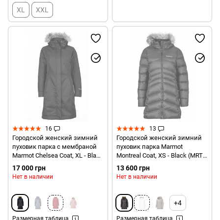
XL
XXL
16
13
Городской женский зимний
Городской женский зимний
пуховик парка с мембраной
пуховик парка Marmot
Marmot Chelsea Coat, XL - Black
Montreal Сoat, XS - Black (MRT
(MRT 76560.001-XL)
78570.001-XS)
17 000 грн
13 600 грн
Нет в наличии
Нет в наличии
+4
Размерная таблица
Размерная таблица