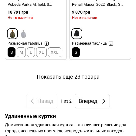
Pobeda Parka M, field, S
Rehall Mason 2022, Black, S
(3515720116841)
(Rhll 60175-1000-S)
18 791 грн
9 870 грн
Нет в наличии
Нет в наличии
Размерная таблица
Размерная таблица
S
M
L
XL
XXL
S
Показать еще 23 товара
Назад
Вперед
1
из 2
Удлиненные куртки
Демисезонная удлиненная куртка – это лучшее решение для
города, неспешных прогулок, непродолжительных походов.