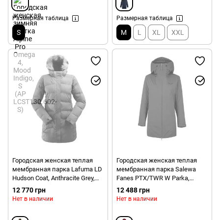
Размерная таблица
Размерная таблица
S
M
L
XL
XXL
Городская женская теплая
Городская женская теплая
мембранная парка Lafuma LD
мембранная парка Salewa
Hudson Coat, Anthracite Grey,
Fanes PTX/TWR W Parka,
XS (LFV 11491.7085-XS)
Rhodo Red Melange, 40/34 (SLW
12 770 грн
12 488 грн
027238.6368-40/34)
Нет в наличии
Нет в наличии