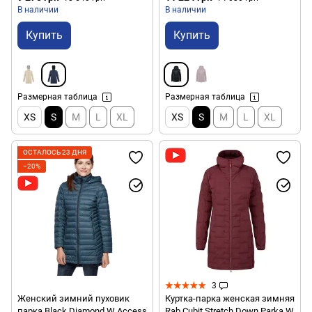
В наличии
В наличии
Купить
Купить
Размерная таблица
Размерная таблица
XS
S
M
L
XL
XS
S
M
L
XL
ОСТАЛОСЬ 23 ДНЯ
−20%
3
Женский зимний пуховик
Куртка-парка женская зимняя
парка Black Diamond W Access
Rab Cubit Stretch Down Parka W