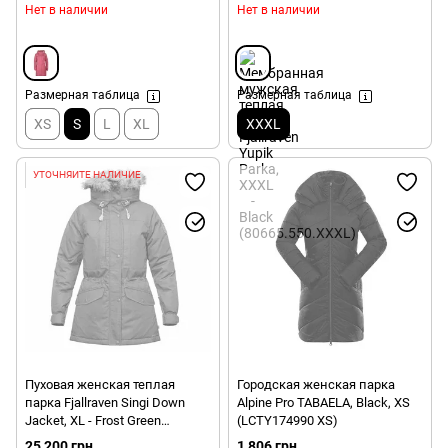
Нет в наличии
Нет в наличии
Размерная таблица
Размерная таблица
XS
S
L
XL
XXXL
УТОЧНЯЙТЕ НАЛИЧИЕ
Пуховая женская теплая
Городская женская парка
парка Fjallraven Singi Down
Alpine Pro TABAELA, Black, XS
Jacket, XL - Frost Green
(LCTY174990 XS)
(89647.664.XL) 2021
25 200 грн
1 806 грн