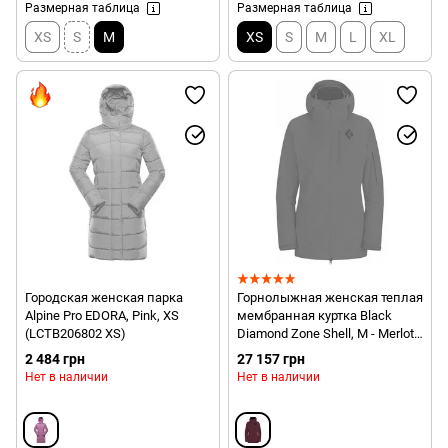
Размерная таблица
Размерная таблица
XS
S
M
XS
S
M
L
XL
Городская женская парка
Горнолыжная женская теплая
Alpine Pro EDORA, Pink, XS
мембранная куртка Black
(LCTB206802 XS)
Diamond Zone Shell, M - Merlot
(BD A04I.603-M)
2 484 грн
27 157 грн
Нет в наличии
Нет в наличии