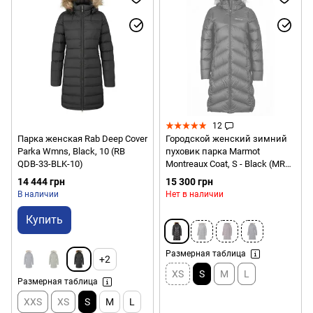
12
Парка женская Rab Deep Cover
Городской женский зимний
Parka Wmns, Black, 10 (RB
пуховик парка Marmot
QDB-33-BLK-10)
Montreaux Coat, S - Black (MRT
78090.001-S)
14 444 грн
15 300 грн
В наличии
Нет в наличии
Купить
Размерная таблица
+2
XS
S
M
L
Размерная таблица
XXS
XS
S
M
L