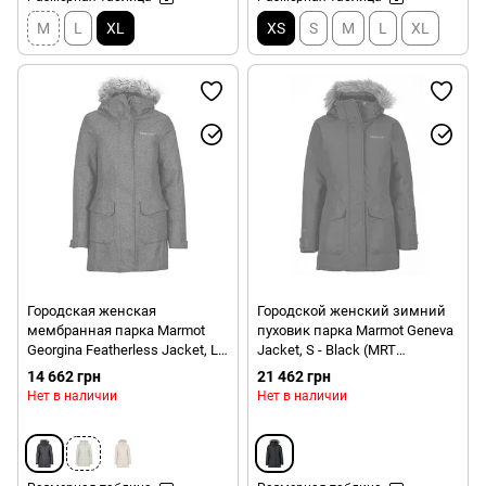
M
L
XL
XS
S
M
L
XL
Городская женская
Городской женский зимний
мембранная парка Marmot
пуховик парка Marmot Geneva
Georgina Featherless Jacket, L -
Jacket, S - Black (MRT
Black (MRT 78230.001-L)
78280.001-S)
14 662 грн
21 462 грн
Нет в наличии
Нет в наличии