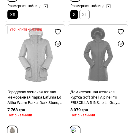
Размерная таблица
Размерная таблица
XS
S
XL
УТОЧНЯЙТЕ НАЛИЧИЕ
Городская женская теплая
Демисезонная женская
мембранная парка Lafuma Ld
куртка Soft Shell Alpine Pro
Altha Warm Parka, Dark Stone, S
PRISCILLA 5 INS., р.L - Gray
(3080094493657)
(LCTU148 779)
7 763 грн
3 079 грн
Нет в наличии
Нет в наличии