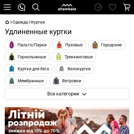
Одежда
Куртки
Удлиненные куртки
Пальто/Парки
Пуховые
Городские
Горнолыжные
Треккинговые
Куртки для бега
Велокуртки
Мембранные
Ветровки
Для альпинизма
Soft Shell
Все категории