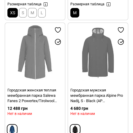
Размерная таблица
Размерная таблица
XS
S
M
L
M
Городская женская теплая
Городская мужская
мембранная парка Salewa
мембранная парка Alpine Pro
Fanes 2 Powertex/Tirolwool
Nadij, S - Black (AP
Celliant Parka, S - Blue
MJCS427.990-S)
12 488 грн
4 680 грн
(4053865918535)
Нет в наличии
Нет в наличии