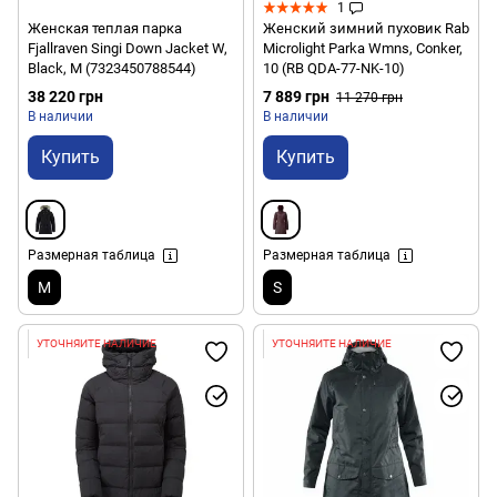
1
Женская теплая парка
Женский зимний пуховик Rab
Fjallraven Singi Down Jacket W,
Microlight Parka Wmns, Conker,
Black, M (7323450788544)
10 (RB QDA-77-NK-10)
38 220 грн
7 889 грн
11 270 грн
В наличии
В наличии
Купить
Купить
Размерная таблица
Размерная таблица
M
S
УТОЧНЯЙТЕ НАЛИЧИЕ
УТОЧНЯЙТЕ НАЛИЧИЕ