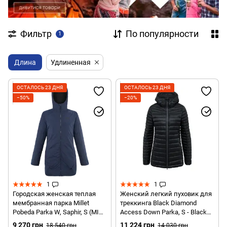
Фильтр
По популярности
1
Длина
Удлиненная
ОСТАЛОСЬ 23 ДНЯ
ОСТАЛОСЬ 23 ДНЯ
−50%
−20%
1
1
Городская женская теплая
Женский легкий пуховик для
мембранная парка Millet
треккинга Black Diamond
Pobeda Parka W, Saphir, S (MIV
Access Down Parka, S - Black
9551, 7317-S)
(BD 746082.0002-S)
9 270 грн
11 224 грн
18 540 грн
14 030 грн