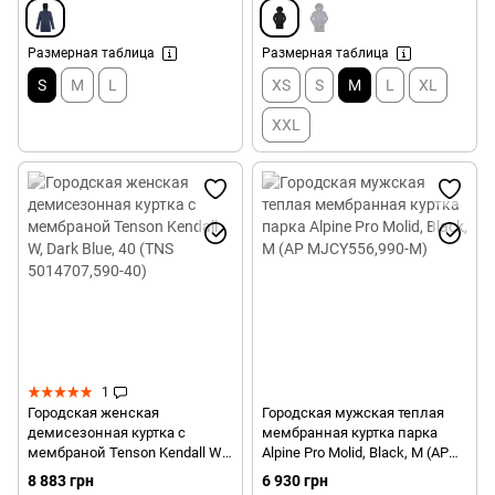
Размерная таблица
Размерная таблица
S
M
L
XS
S
M
L
XL
XXL
1
Городская женская
Городская мужская теплая
демисезонная куртка с
мембранная куртка парка
мембраной Tenson Kendall W,
Alpine Pro Molid, Black, M (AP
Dark Blue, 40 (TNS
MJCY556,990-M)
8 883 грн
6 930 грн
5014707,590-40)