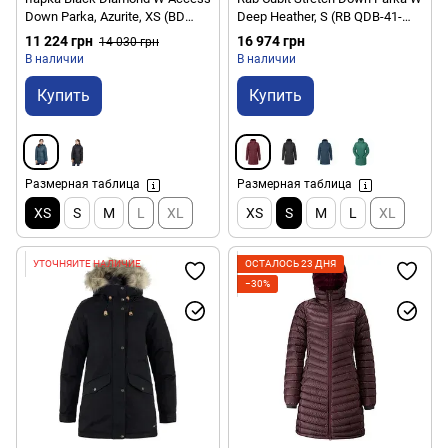
Down Parka, Azurite, XS (BD
Deep Heather, S (RB QDB-41-
7461854022XSM1)
DEH-10)
11 224 грн
16 974 грн
14 030 грн
В наличии
В наличии
Купить
Купить
Размерная таблица
Размерная таблица
XS
S
M
L
XL
XS
S
M
L
XL
УТОЧНЯЙТЕ НАЛИЧИЕ
ОСТАЛОСЬ 23 ДНЯ
−30%