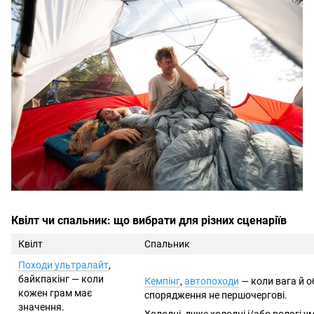
Квілт чи спальник: що вибрати для різних сценаріїв
Квілт
Спальник
Походи ультралайт
,
байкпакінг — коли
Кемпінг
,
автопоходи
— коли вага й о
кожен грам має
спорядження не першочергові.
значення.
Холодні, дуже холодні і/або вологі у