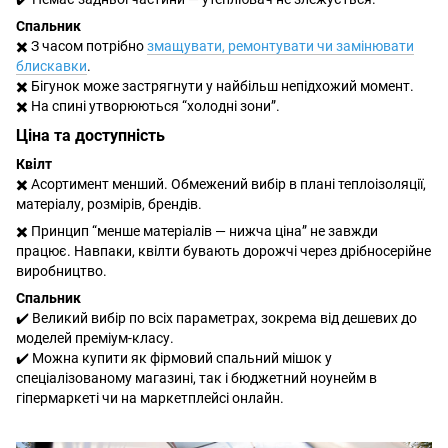
Спальник
✖️ З часом потрібно
змащувати, ремонтувати чи замінювати
блискавки
.
✖️ Бігунок може застрягнути у найбільш непідхожий момент.
✖️ На спині утворюються “холодні зони”.
Ціна та доступність
Квілт
✖️ Асортимент менший. Обмежений вибір в плані теплоізоляції,
матеріалу, розмірів, брендів.
✖️ Принцип “менше матеріалів — нижча ціна” не завжди
працює. Навпаки, квілти бувають дорожчі через дрібносерійне
виробництво.
Спальник
✔️ Великий вибір по всіх параметрах, зокрема від дешевих до
моделей преміум-класу.
✔️ Можна купити як фірмовий спальний мішок у
спеціалізованому магазині, так і бюджетний ноунейм в
гіпермаркеті чи на маркетплейсі онлайн.