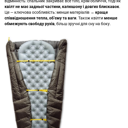
відмінність: спальник закриває все тіло, крім обличчя, тоді як
квілт не має задньої частини, капюшону і довгих блискавок
.
Це — ключова особливість: менше матеріалів →
краще
співвідношення тепла, об’єму та ваги
. Також квілти
менше
обмежують свободу рухів
, більш зручні для сну на боку.