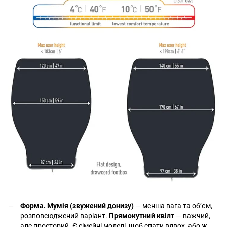
Форма. Мумія (звужений донизу)
— менша вага та об’єм,
розповсюджений варіант.
Прямокутний квілт
— важчий,
але просторий. Є сімейні моделі, щоб спати вдвох, або ж