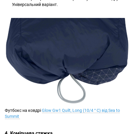
Універсальний варіант.
Футбокс на ковдрі
Glow Gw1 Quilt, Long (10/4 ° C) від Sea to
Summit
4. Комірцева стяжка