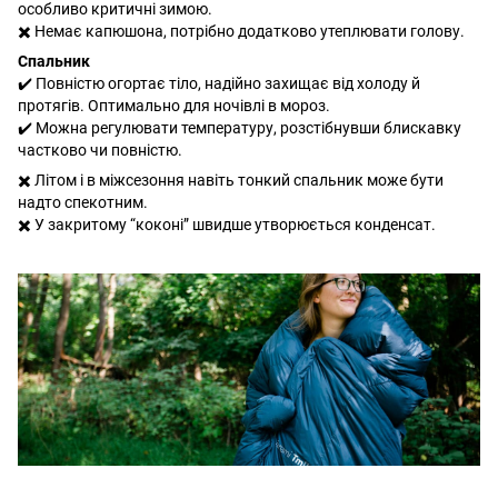
особливо критичні зимою.
✖️ Немає капюшона, потрібно додатково утеплювати голову.
Спальник
✔️ Повністю огортає тіло, надійно захищає від холоду й
протягів. Оптимально для ночівлі в мороз.
✔️ Можна регулювати температуру, розстібнувши блискавку
частково чи повністю.
✖️ Літом і в міжсезоння навіть тонкий спальник може бути
надто спекотним.
✖️ У закритому “коконі” швидше утворюється конденсат.