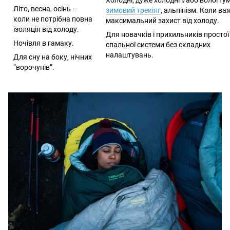
Літо, весна, осінь —
зимовий трекінг
, альпінізм. Коли в
коли не потрібна повна
максимальний захист від холоду.
ізоляція від холоду.
Для новачків і прихильників простої
Ночівля в гамаку.
спальної системи без складних
налаштувань.
Для сну на боку, нічних
“ворочунів”.