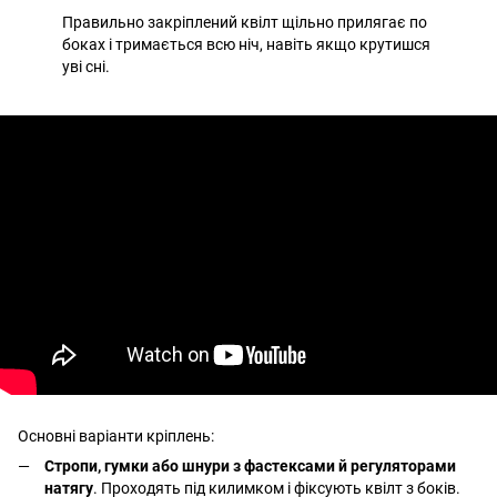
Правильно закріплений квілт щільно прилягає по
боках і тримається всю ніч, навіть якщо крутишся
уві сні.
Основні варіанти кріплень:
Стропи, гумки або шнури з фастексами й регуляторами
натягу
. Проходять під килимком і фіксують квілт з боків.