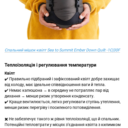
Спальний мішок-квілт Sea to Summit Ember Down Quilt -1C|30F
Теплоізоляція і регулювання температури
Квілт
✔️ Правильно підібраний і зафіксований квілт добре захищає
від холоду, має ідеальне співвідношення ваги й тепла.
✔️ Немає капюшона → в середину не потрапляє пар від
дихання → менше ризик утворення конденсату.
✔️ Краще вентилюється, легко регулювати ступінь утеплення,
менше ризик перегріву і посиленого потовиділення.
✖️ Не забезпечує такого ж рівня теплоізоляції, що й спальник.
Потенційні тепловтрати у місцях з’єднання квілта з килимком