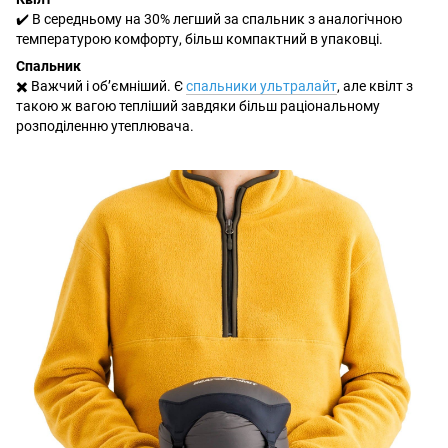
✔️ В середньому на 30% легший за спальник з аналогічною
температурою комфорту, більш компактний в упаковці.
Спальник
✖️ Важчий і об’ємніший. Є
спальники ультралайт
, але квілт з
такою ж вагою тепліший завдяки більш раціональному
розподіленню утеплювача.