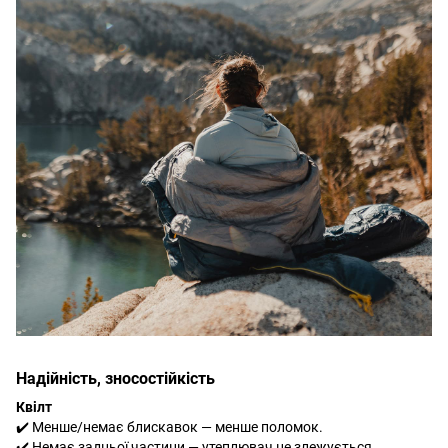
Надійність, зносостійкість
Квілт
✔️ Менше/немає блискавок — менше поломок.
✔️ Немає задньої частини — утеплювач не злежується.