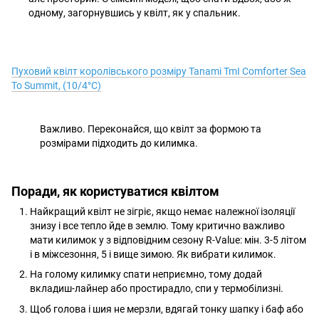
одному, загорнувшись у квілт, як у спальник.
Пуховий квілт королівського розміру Tanami TmI Comforter Sea
To Summit, (10/4°C)
Важливо. Переконайся, що квілт за формою та
розмірами підходить до килимка.
Поради, як користуватися квілтом
Найкращий квілт не зігріє, якщо немає належної ізоляції
знизу і все тепло йде в землю. Тому критично важливо
мати килимок у з відповідним сезону R-Value: мін. 3-5 літом
і в міжсезоння, 5 і вище зимою. Як вибрати килимок.
На голому килимку спати неприємно, тому додай
вкладиш-лайнер або простирадло, спи у термобілизні.
Щоб голова і шия не мерзли, вдягай тонку шапку і баф або