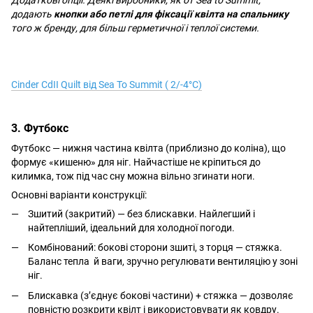
Додаткові опції. Деякі виробники, як от Sea to Summit,
додають
кнопки або петлі для фіксації квілта на спальнику
того ж бренду, для більш герметичної і теплої системи.
Cinder CdII Quilt від Sea To Summit ( 2/-4°C)
3. Футбокс
Футбокс — нижня частина квілта (приблизно до коліна), що
формує «кишеню» для ніг. Найчастіше не кріпиться до
килимка, тож під час сну можна вільно згинати ноги.
Основні варіанти конструкції:
Зшитий (закритий) — без блискавки. Найлегший і
найтепліший, ідеальний для холодної погоди.
Комбінований: бокові сторони зшиті, з торця — стяжка.
Баланс тепла й ваги, зручно регулювати вентиляцію у зоні
ніг.
Блискавка (з’єднує бокові частини) + стяжка — дозволяє
повністю розкрити квілт і використовувати як ковдру.