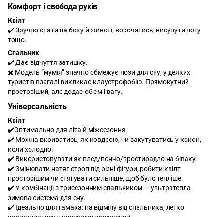
Комфорт і свобода рухів
Квілт
✔️ Зручно спати на боку й животі, ворочатись, висунути ногу
тощо.
Спальник
✔️ Дає відчуття затишку.
✖️ Модель “мумія” значно обмежує пози для сну, у деяких
туристів взагалі викликає клаустрофобію. Прямокутний
просторіший, але додає об'єм і вагу.
Універсальність
Квілт
✔️Оптимально для літа й міжсезоння.
✔️ Можна вкриватись, як ковдрою, чи закутуватись у кокон,
коли холодно.
✔️ Використовувати як плед/пончо/простирадло на біваку.
✔️ Змінювати натяг строп під різні фігури, робити квілт
просторішим чи стягувати сильніше, щоб було тепліше.
✔️ У комбінації з трисезонним спальником — ультратепла
зимова система для сну.
✔️ Ідеально для гамака: на відміну від спальника, легко
користуватися у висячому положенні*.