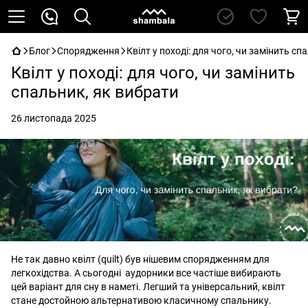
Блог
Спорядження
Квілт у поході: для чого, чи замінить с
Квілт у поході: для чого, чи замінить
спальник, як вибрати
26 листопада 2025
Не так давно квілт (quilt) був нішевим спорядженням для
легкохідства. А сьогодні аудорники все частіше вибирають
цей варіант для сну в наметі. Легший та універсальний, квілт
стане достойною альтернативою класичному спальнику.