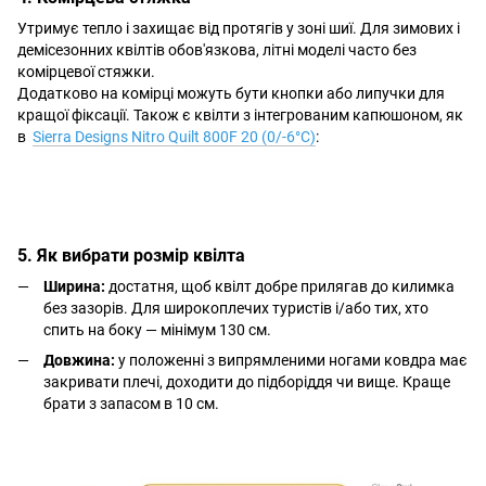
Утримує тепло і захищає від протягів у зоні шиї. Для зимових і
демісезонних квілтів обов'язкова, літні моделі часто без
комірцевої стяжки.
Додатково на комірці можуть бути кнопки або липучки для
кращої фіксації. Також є квілти з інтегрованим капюшоном, як
в
Sierra Designs Nitro Quilt 800F 20 (0/-6°C)
:
5. Як вибрати розмір квілта
Ширина:
достатня, щоб квілт добре прилягав до килимка
без зазорів. Для широкоплечих туристів і/або тих, хто
спить на боку — мінімум 130 см.
Довжина:
у положенні з випрямленими ногами ковдра має
закривати плечі, доходити до підборіддя чи вище. Краще
брати з запасом в 10 см.