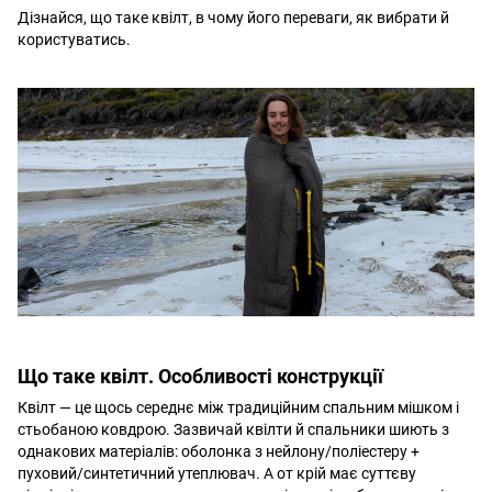
Дізнайся, що таке квілт, в чому його переваги, як вибрати й
користуватись.
Що таке квілт. Особливості конструкції
Квілт — це щось середнє між традиційним спальним мішком і
стьобаною ковдрою. Зазвичай квілти й спальники шиють з
однакових матеріалів: оболонка з нейлону/поліестеру +
пуховий/синтетичний утеплювач. А от крій має суттєву