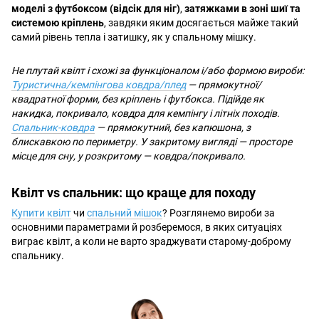
моделі з футбоксом (відсік для ніг)
,
затяжками в зоні шиї та
системою кріплень
, завдяки яким досягається майже такий
самий рівень тепла і затишку, як у спальному мішку.
Не плутай квілт і схожі за функціоналом і/або формою вироби:
Туристична/кемпінгова ковдра/плед
— прямокутної/
квадратної форми, без кріплень і футбокса. Підійде як
накидка, покривало, ковдра для кемпінгу і літніх походів.
Спальник-ковдра
— прямокутний, без капюшона, з
блискавкою по периметру. У закритому вигляді — просторе
місце для сну, у розкритому — ковдра/покривало.
Квілт vs спальник: що краще для походу
Купити квілт
чи
спальний мішок
? Розглянемо вироби за
основними параметрами й розберемося, в яких ситуаціях
виграє квілт, а коли не варто зраджувати старому-доброму
спальнику.