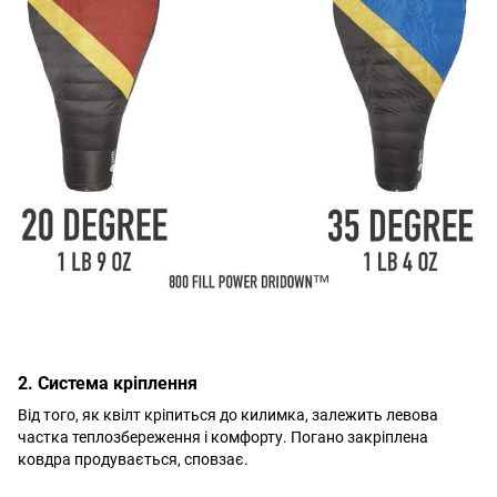
2. Система кріплення
Від того, як квілт кріпиться до килимка, залежить левова
частка теплозбереження і комфорту. Погано закріплена
ковдра продувається, сповзає.