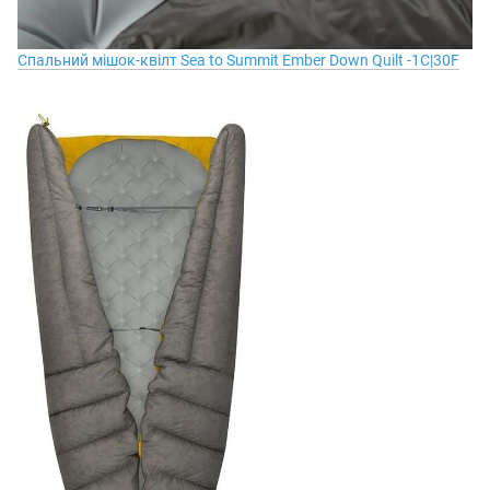
Спальний мішок-квілт Sea to Summit Ember Down Quilt -1C|30F