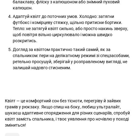
балаклаву, фліску з капюшоном або знімний пуховий
капюшон.
Адаптуй квілт до поточних умов. Холодно: затягни
футбокс і комірцеву стяжку, щільно притисни бортики.
Тепло: не затягуй квілт сильно, або просто накинь зверху,
щоб повітря вільно циркулювало і можна швидко
розкритись.
Догляд за квілтом практично такий самий, як за
спальником: пери на делікатному режимі зі спецзасобами,
ретельно просушуй, зберігай у розправленому вигляді, не
залишай надовго стисненим.
Квілт — це комфортний сон без тісноти, перегріву й зайвих
грамів у рюкзаку. Якщо спиш на боку, любиш ультралайт,
шукаєш адаптивне спорядження для різних сценаріїв, спробуй
квілт замість спальника, і твоє уявлення про ночівлю у поході
зміниться!