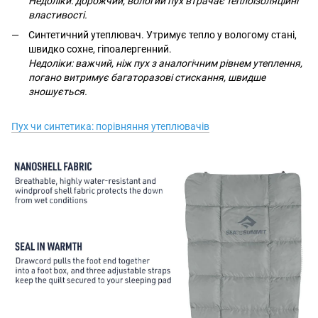
Недоліки: дорожчий, вологий пух втрачає теплоізоляційні
властивості.
Синтетичний утеплювач. Утримує тепло у вологому стані,
швидко сохне, гіпоалергенний.
Недоліки: важчий, ніж пух з аналогічним рівнем утеплення,
погано витримує багаторазові стискання, швидше
зношується.
Пух чи синтетика: порівняння утеплювачів