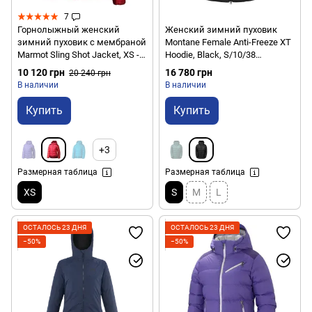
7
Горнолыжный женский
Женский зимний пуховик
зимний пуховик с мембраной
Montane Female Anti-Freeze XT
Marmot Sling Shot Jacket, XS -
Hoodie, Black, S/10/38
Summer Pink/Berry Wine (MRT
(5056601022793)
10 120 грн
16 780 грн
20 240 грн
76200.6566-XS)
В наличии
В наличии
Купить
Купить
+3
Размерная таблица
Размерная таблица
XS
S
M
L
ОСТАЛОСЬ 23 ДНЯ
ОСТАЛОСЬ 23 ДНЯ
−50%
−50%