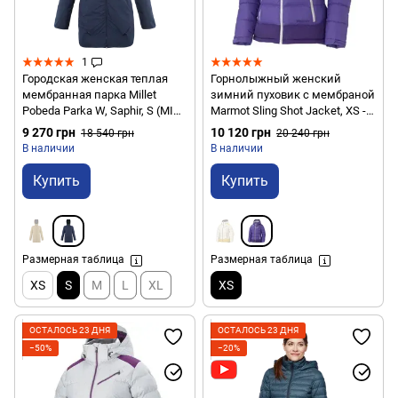
1
Городская женская теплая
Горнолыжный женский
мембранная парка Millet
зимний пуховик с мембраной
Pobeda Parka W, Saphir, S (MIV
Marmot Sling Shot Jacket, XS -
9551, 7317-S)
Ultra Violet/Dark Violet (MRT
9 270 грн
10 120 грн
18 540 грн
20 240 грн
75290.6394-XS)
В наличии
В наличии
Купить
Купить
Размерная таблица
Размерная таблица
XS
S
M
L
XL
XS
ОСТАЛОСЬ 23 ДНЯ
ОСТАЛОСЬ 23 ДНЯ
−50%
−20%