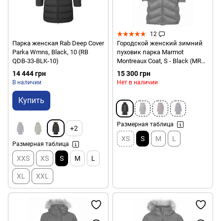
12
Парка женская Rab Deep Cover
Городской женский зимний
Parka Wmns, Black, 10 (RB
пуховик парка Marmot
QDB-33-BLK-10)
Montreaux Coat, S - Black (MRT
78090.001-S)
14 444 грн
15 300 грн
В наличии
Нет в наличии
Купить
Размерная таблица
+2
XS
S
M
L
Размерная таблица
XXS
XS
S
M
L
XL
XXL