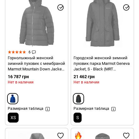
6
Горнолыжный женский
Городской женский зимний
зимний пуховик с мембраной
пуховик парка Marmot Geneva
Marmot Mountain Down Jacket,
Jacket, S - Black (MRT
XS - Gem Blue (MRT
78280.001-S)
16 787 грн
21 462 грн
76030.2532-XS)
Нет в наличии
Нет в наличии
Размерная таблица
Размерная таблица
XS
S