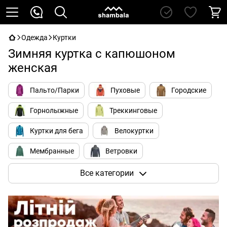
Одежда
Куртки
Зимняя куртка с капюшоном
женская
Пальто/Парки
Пуховые
Городские
Горнолыжные
Треккинговые
Куртки для бега
Велокуртки
Мембранные
Ветровки
Для альпинизма
Soft Shell
Все категории