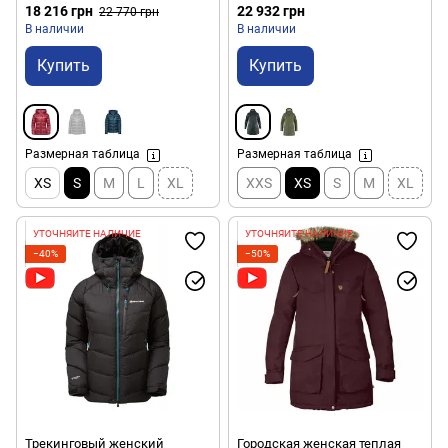
746121.6012-S)
18 216 грн
22 932 грн
22 770 грн
В наличии
В наличии
Купить
Купить
Размерная таблица
Размерная таблица
XS
S
M
L
XL
XXS
XS
S
M
XL
УТОЧНЯЙТЕ НАЛИЧИЕ
УТОЧНЯЙТЕ НАЛИЧИЕ
−40%
−50%
Трекинговый женский
Городская женская теплая