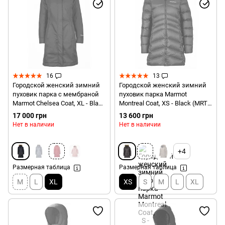
16
13
Городской женский зимний
Городской женский зимний
пуховик парка с мембраной
пуховик парка Marmot
Marmot Chelsea Coat, XL - Black
Montreal Сoat, XS - Black (MRT
(MRT 76560.001-XL)
78570.001-XS)
17 000 грн
13 600 грн
Нет в наличии
Нет в наличии
+4
Размерная таблица
Размерная таблица
M
L
XL
XS
S
M
L
XL