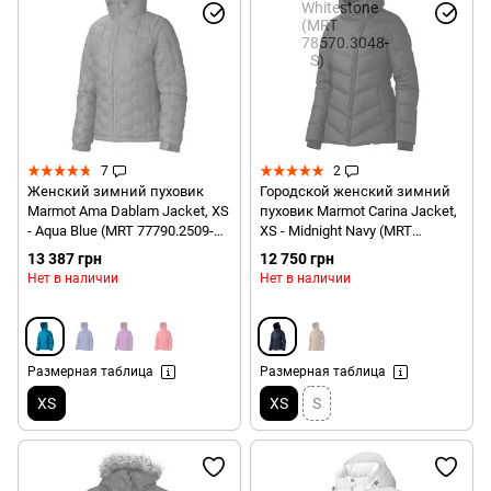
7
2
Женский зимний пуховик
Городской женский зимний
Marmot Ama Dablam Jacket, XS
пуховик Marmot Carina Jacket,
- Aqua Blue (MRT 77790.2509-
XS - Midnight Navy (MRT
XS)
78210.2632-XS)
13 387 грн
12 750 грн
Нет в наличии
Нет в наличии
Размерная таблица
Размерная таблица
XS
XS
S