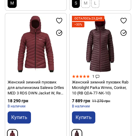
M
S
M
L
ОСТАЛОСЬ 23 ДНЯ
−30%
1
Женский зимний пуховик
Женский зимний пуховик Rab
для альпинизма Salewa Ortles
Microlight Parka Wmns, Conker,
MED 3 RDS DWN Jacket W, Red
10 (RB QDA-77-NK-10)
syrah, 42/36 (28719/1571 42/36)
18 290 грн
7 889 грн
11 270 грн
В наличии
В наличии
Купить
Купить