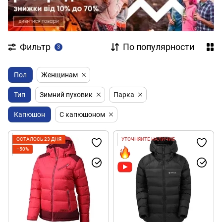
Фильтр
По популярности
3
Пол
Женщинам
Тип
Зимний пуховик
Парка
Капюшон
С капюшоном
ОСТАЛОСЬ 23 ДНЯ
УТОЧНЯЙТЕ НАЛИЧИЕ
−50%