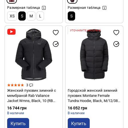
Размерная таблица
Размерная таблица
XS
S
M
L
S
УТОЧНЯЙТЕ НАЛИЧИЕ
3
Женский пуховик зимний с
Городской женский зимний
мембраной Rab Valiance
пуховик Montane Female
Jacket Wmns, Black, 10 (RB
Tundra Hoodie, Black, M/12/38
QDB-50-BLK-10)
(5056237085827)
16 744 грн
16 052 грн
В наличии
В наличии
Купить
Купить