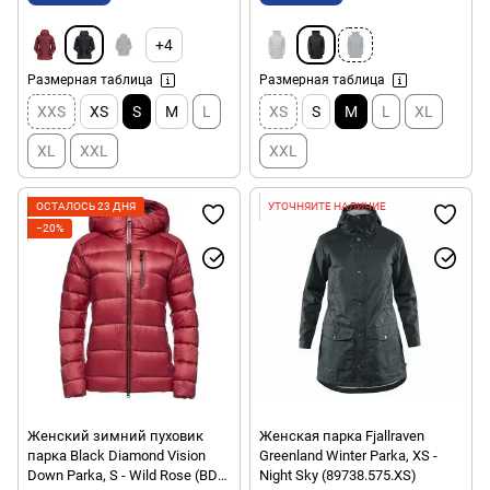
+4
Размерная таблица
Размерная таблица
XXS
XS
S
M
L
XS
S
M
L
XL
XL
XXL
XXL
ОСТАЛОСЬ 23 ДНЯ
УТОЧНЯЙТЕ НАЛИЧИЕ
−20%
Женский зимний пуховик
Женская парка Fjallraven
парка Black Diamond Vision
Greenland Winter Parka, XS -
Down Parka, S - Wild Rose (BD
Night Sky (89738.575.XS)