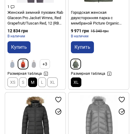
1
Женский зимний пуховик Rab
Городская женская
Glaceon Pro Jacket Wmns, Red
двухсторонняя парка с
Grapefruit/Tuscan Red, 12 (RB
мембраной Picture Organic
QDE-69-RGT-12)
Inukee Rev W 2024, Concrete
12 834 грн
9 971 грн
15 340 грн
Grey, XL (3663270718838)
В наличии
В наличии
Купить
Купить
+3
Размерная таблица
Размерная таблица
XS
S
M
L
XL
XL