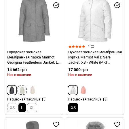
4
Городская женская
Пуховая женская мембранная
мембранная парка Marmot
куртка Marmot Val D'Sere
Georgina Featherless Jacket, L -
Jacket, XS - White (MRT
Black (MRT 78230.001-L)
75470.080-XS)
14 662 грн
17 000 грн
Нет в наличии
Нет в наличии
Размерная таблица
Размерная таблица
XS
L
XL
XS