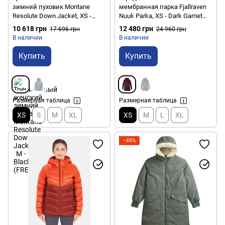
зимний пуховик Montane
мембранная парка Fjallraven
Resolute Down Jacket, XS -
Nuuk Parka, XS - Dark Garnet
Black (FREDJBLAA08)
(89655.356.XS) 2021
10 618 грн
12 480 грн
17 696 грн
24 960 грн
В наличии
В наличии
Купить
Купить
Размерная таблица
Размерная таблица
XS
S
M
XL
XS
M
L
XL
−35%