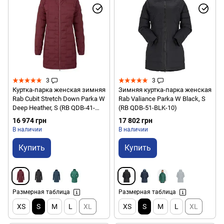
3
3
Куртка-парка женская зимняя
Зимняя куртка-парка женская
Rab Cubit Stretch Down Parka W
Rab Valiance Parka W Black, S
Deep Heather, S (RB QDB-41-
(RB QDB-51-BLK-10)
DEH-10)
16 974 грн
17 802 грн
В наличии
В наличии
Купить
Купить
Размерная таблица
Размерная таблица
XS
S
M
L
XL
XS
S
M
L
XL