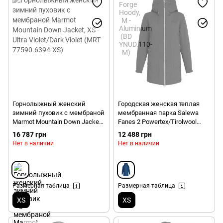
Горнолыжный женский
Городская женская теплая
зимний пуховик с мембраной
мембранная парка Salewa
Marmot Mountain Down Jacket,
Fanes 2 Powertex/Tirolwool
XS - Ultra Violet/Dark Violet
Celliant Parka, S - Blue
16 787 грн
12 488 грн
(MRT 77590.6394-XS)
(4053865918535)
Нет в наличии
Нет в наличии
Размерная таблица
Размерная таблица
XS
XS