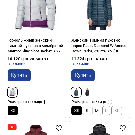
Горнолыжный женский
Женский зимний пуховик
зимний пуховик с мембраной
парка Black Diamond W Access
Marmot Sling Shot Jacket, XS -
Down Parka, Azurite, XS (BD
Glaicer Grey/Grape Juice (MRT
7461854022XSM1)
10 120 грн
11 224 грн
20 240 грн
14 030 грн
75530.1131-XS)
В наличии
В наличии
Купить
Купить
Размерная таблица
Размерная таблица
XS
XS
S
M
L
XL