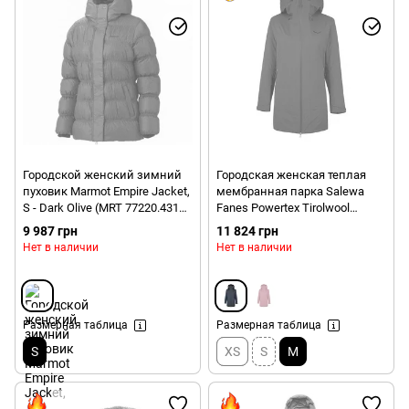
Городской женский зимний
Городская женская теплая
пуховик Marmot Empire Jacket,
мембранная парка Salewa
S - Dark Olive (MRT 77220.4317-
Fanes Powertex Tirolwool
S)
Responsive Women's Parka,
9 987 грн
11 824 грн
Ombre Blue, 44/38 (272383866)
Нет в наличии
Нет в наличии
Размерная таблица
Размерная таблица
S
XS
S
M