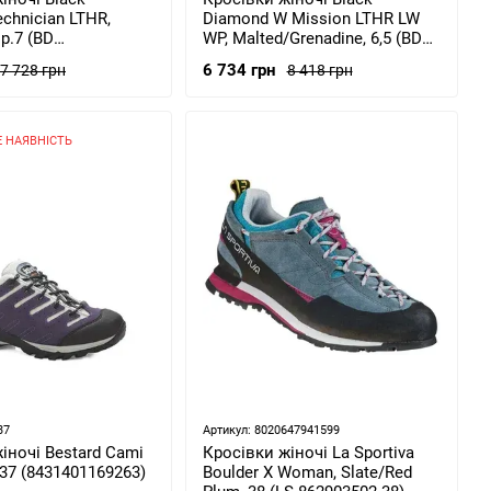
chnician LTHR,
Diamond W Mission LTHR LW
р.7 (BD
WP, Malted/Grenadine, 6,5 (BD
70701)
58003394260651)
6 734 грн
7 728 грн
8 418 грн
 НАЯВНІСТЬ
37
Артикул: 8020647941599
іночі Bestard Cami
Кросівки жіночі La Sportiva
, 37 (8431401169263)
Boulder X Woman, Slate/Red