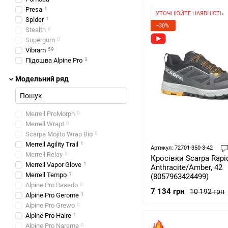
Presa
1
УТОЧНЮЙТЕ НАЯВНІСТЬ
Spider
1
−30%
Stealth
0
Supergum
0
Vibram
59
Підошва Alpine Pro
3
Підошва Asics
0
Модельний ряд
Підошва Asolo
2
Підошва Craft
0
Підошва Keen
2
Підошва La Sportiva
0
Merrell ProMorph
0
Підошва Lafuma
0
Merrell Wrapt
0
Підошва LOWA
4
Scarpa Mojito Wrap Bio
0
Підошва Merrell
13
Merrell Agility Trail
1
Артикул: 72701-350-3-42
Merrell Relay
0
Кросівки Scarpa Rapid
Merrell Vapor Glove
1
Anthracite/Amber, 42
Merrell Tempo
1
(8057963424499)
Alpine Pro Basedo
0
7 134 грн
10 192 грн
Alpine Pro Gerome
1
Alpine Pro Grewo
0
Alpine Pro Haire
1
Alpine Pro Nareme
0