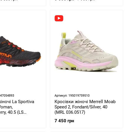
647054893
Артикул: 195019759510
іночі La Sportiva
Кросівки жіночі Merrell Moab
Woman,
Speed 2, Fondant/Silver, 40
ry, 40.5 (LS
(MRL 036.0517)
40.5)
7 450 грн