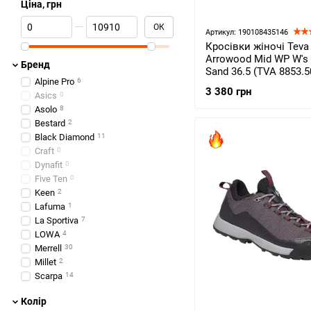
Ціна, грн
Від Ціна, грн
До Ціна, грн
ОК
Артикул: 190108435146
Кросівки жіночі Teva
Arrowood Mid WP W's P
Бренд
Sand 36.5 (TVA 8853.5
Alpine Pro
6
3 380 грн
Asics
0
Asolo
8
Bestard
2
Black Diamond
11
Craft
0
Dynafit
0
Five Ten
0
Keen
2
Lafuma
1
La Sportiva
7
LOWA
4
Merrell
30
Millet
2
Scarpa
14
Salewa
38
Колір
Salomon
0