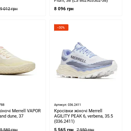
Plum, 38 (LS 862903502-38)
8 096 грн
9 012 грн
−30%
788
Артикул: 036.2411
іночі Merrell VAPOR
Кросівки жіночі Merrell
and dune, 37
AGILITY PEAK 6, verbena, 35.5
(036.2411)
5 565 грн
5 580 грн
7 950 грн