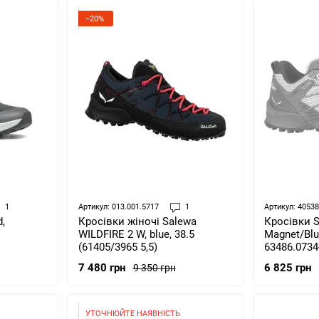
−20%
1
Артикул: 013.001.5717
1
Артикул: 4053
,
Кросівки жіночі Salewa
Кросівки S
WILDFIRE 2 W, blue, 38.5
Magnet/Blue
(61405/3965 5,5)
63486.0734
7 480 грн
6 825 грн
9 350 грн
УТОЧНЮЙТЕ НАЯВНІСТЬ