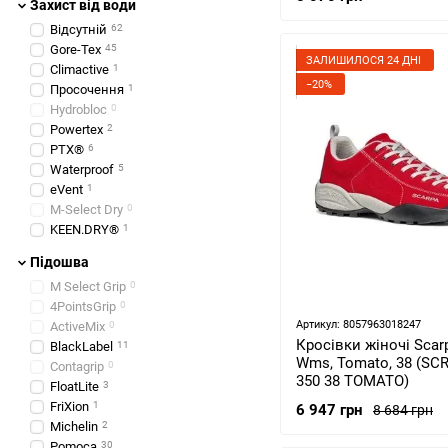
30.5
Захист від води
30.7
0
Відсутній
62
31
1
Gore-Tex
45
31.5
0
ЗАЛИШИЛОСЯ 24 ДНІ
Climactive
1
32
0
−20%
Просочення
1
33
0
Hydrobloc
0
34
0
Powertex
2
PTX®
6
Waterproof
5
eVent
1
M-Select Dry
0
KEEN.DRY®
1
Підошва
M Select Grip
0
4PointsGrip
0
Артикул: 8057963018247
ActiveMix
0
Кросівки жіночі Scar
BlackLabel
11
Wms, Tomato, 38 (SCR
Contagrip
0
350 38 TOMATO)
FloatLite
3
FriXion
1
6 947 грн
8 684 грн
Michelin
2
Pomoca
30