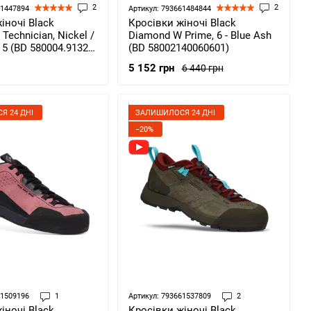
2
2
61447894
Артикул: 793661484844
іночі Black
Кросівки жіночі Black
Technician, Nickel /
Diamond W Prime, 6 - Blue Ash
, 5 (BD 580004.9132-
(BD 58002140060601)
5 152 грн
6 440 грн
Я 24 ДНІ
ЗАЛИШИЛОСЯ 24 ДНІ
−20%
61509196
1
Артикул: 793661537809
2
іночі Black
Кросівки жіночі Black