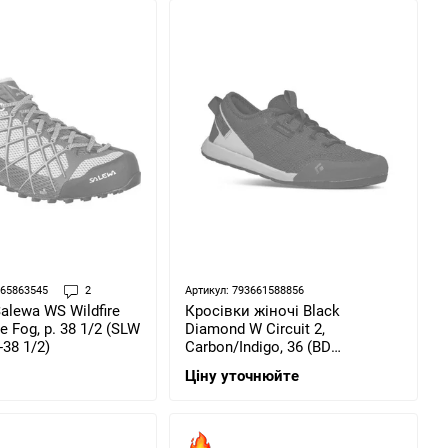
865863545
2
Артикул: 793661588856
Кросівки жіночі Black
alewa WS Wildfire
Diamond W Circuit 2,
 Fog, р. 38 1/2 (SLW
Carbon/Indigo, 36 (BD
-38 1/2)
58004395780601)
Ціну уточнюйте