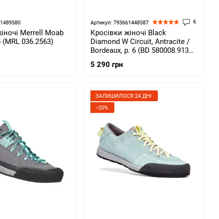
6
21489580
Артикул: 793661448587
іночі Merrell Moab
Кросівки жіночі Black
5 (MRL 036.2563)
Diamond W Circuit, Antracite /
Bordeaux, р. 6 (BD 580008.9136-
060)
5 290 грн
ЗАЛИШИЛОСЯ 24 ДНІ
−20%