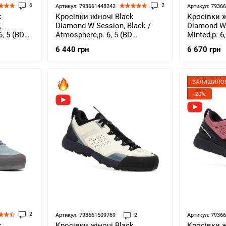
6
2
Артикул: 793661448242
Артикул: 7936
k
Кросівки жіночі Black
Кросівки ж
,
Diamond W Session, Black /
Diamond W 
6, 5 (BD
Atmosphere,р. 6, 5 (BD
Minted,р. 6
580006.9134-065)
065)
6 440 грн
6 670 грн
ЗАЛИШИЛОС
−20%
2
Артикул: 793661509769
2
Артикул: 7936
k
Кросівки жіночі Black
Кросівки ж