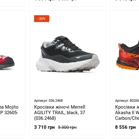
−30%
Артикул: 036.2468
Артикул: 8020
pa Mojito
Кросівки жіночі Merrell
Кросівки ж
P 32605-
AGILITY TRAIL, black, 37
Akasha II 
(036.2468)
Carbon/Cher
56B900315-
3 710 грн
8 556 грн
5 300 грн