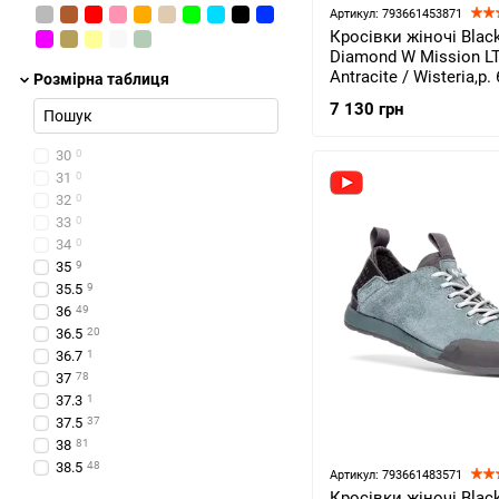
Teva
4
Артикул: 793661453871
Zamberlan
3
Кросівки жіночі Blac
Diamond W Mission LT
Antracite / Wisteria,р. 
Розмірна таблиця
580002.9237-065)
7 130 грн
30
0
31
0
32
0
33
0
34
0
35
9
35.5
9
36
49
36.5
20
36.7
1
37
78
37.3
1
37.5
37
38
81
38.5
48
Артикул: 793661483571
38.7
3
Кросівки жіночі Blac