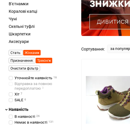
В'єтнамки
Коралові капці
Чуні
Скельні туфлі
Шкарпетки
Аксесуари
за популя
Сортування:
Стать:
Жінкам
Призначення:
Трекінг
Очистити фільтр
Уточнюйте наявність
16
Відправка за повною
передоплатою
0
Хіт
7
SALE
6
Наявність
В наявності
26
Немає в наявності
131