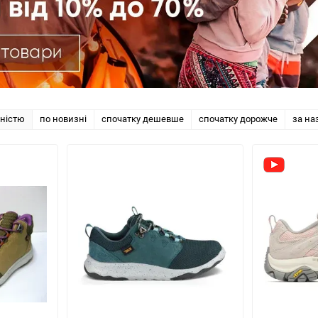
рністю
по новизні
спочатку дешевше
спочатку дорожче
за на