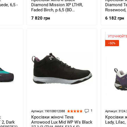
de, 6,5 -
Diamond Mission XP LTHR,
Diamond Te
Faded Birch, р.6,5 (BD
Rosewood, 
58002510210651)
580023602
7 820 грн
6 182 грн
УТОЧНЮЙТЕ
−50%
1
Артикул: 190108012088
Артикул: 3124.
k
Кросівки жіночі Teva
Кросівки ж
 2, Dark
Arrowood Lux Mid WP W's Black
Lady, Lilac