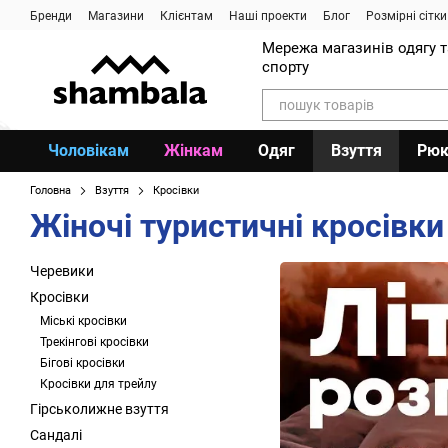
Перейти до основного контенту
Бренди
Магазини
Клієнтам
Наші проекти
Блог
Розмірні сітки
Мережа магазинів одягу 
спорту
Чоловікам
Жінкам
Одяг
Взуття
Рюк
Головна
Взуття
Кросівки
Жіночі туристичні кросівки
Черевики
Кросівки
Міські кросівки
Трекінгові кросівки
Бігові кросівки
Кросівки для трейлу
Гірськолижне взуття
Сандалі