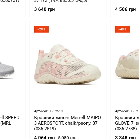
40500751)
37 1/2 (TVA 8856.513-6,5)
3 640 грн
4 506 грн
−20%
−40%
Артикул: 036.2519
Артикул: 036.2
ell SPEED
Кросівки жіночі Merrell MAIPO
Кросівки ж
5 (MRL
3 AEROSPORT, chalk/peony, 37
GLOVE 7, s
(036.2519)
(036.2788)
4 064 грн
3 348 грн
5 080 грн