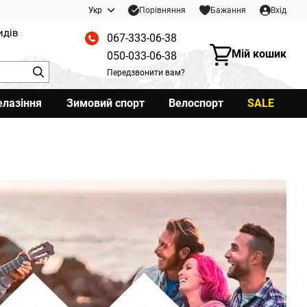
Порівняння
Укр
Бажання
Вхід
идів
067-333-06-38
Мій кошик
050-033-06-38
Передзвонити вам?
елазіння
Зимовий спорт
Велоспорт
SALE