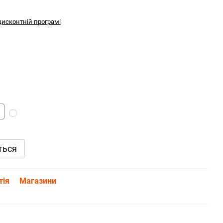
дисконтній програмі
ться
тія
Магазини