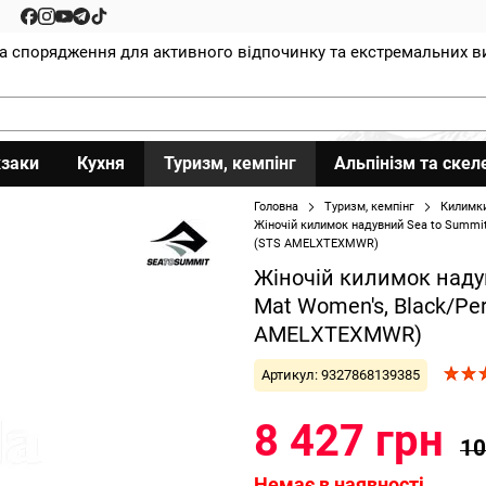
та спорядження для активного відпочинку та екстремальних в
заки
Кухня
Туризм, кемпінг
Альпінізм та скел
Головна
Туризм, кемпінг
Килимк
Жіночій килимок надувний Sea to Summit 
(STS AMELXTEXMWR)
Жіночій килимок надув
Mat Women's, Black/Per
AMELXTEXMWR)
Артикул: 9327868139385
8 427 грн
10
Немає в наявності