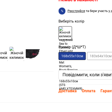
Реєструйся
та бери участь у
%
Виберіть колір
Розмір (Д*Ш*Т)
168x55x10см
183x64x10см
Повідомити, коли з'яви
Доставка
Оплата
Гаран