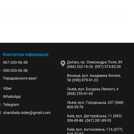
Контактна інформація
067-333-06-38
Дніпро, пр. Олександра Поля, 89
(066) 332-16-26
(097) 573-82-30
050-033-06-38
Вінниця, вул. Академіка Янгеля,
Передзвонити вам?
58
(098) 879-91-23
Viber
Львів, вул. Богдана Лепкого, 4
(068) 255-41-63
WhatsApp
Львів, вул. Городоцька, 207
(068)
Telegram
800-39-76
shambala.order@gmail.com
Київ, вул. Дегтярівська, 11
(093)
306-89-86
(067) 281-89-55
Київ, вул. Антоновича, 17А
(077)