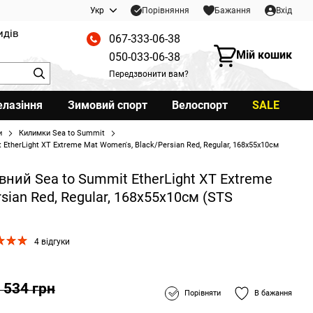
Порівняння
Укр
Бажання
Вхід
идів
067-333-06-38
Мій кошик
050-033-06-38
Передзвонити вам?
елазіння
Зимовий спорт
Велоспорт
SALE
и
Килимки Sea to Summit
EtherLight XT Extreme Mat Women's, Black/Persian Red, Regular, 168x55x10см
ний Sea to Summit EtherLight XT Extreme
sian Red, Regular, 168x55x10см (STS
4 відгуки
 534 грн
Порівняти
В бажання