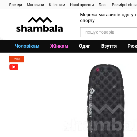
Перейти до основного контенту
Бренди
Магазини
Клієнтам
Наші проекти
Блог
Розмірні сітки
Мережа магазинів одягу 
спорту
Чоловікам
Жінкам
Одяг
Взуття
Рюк
−20%