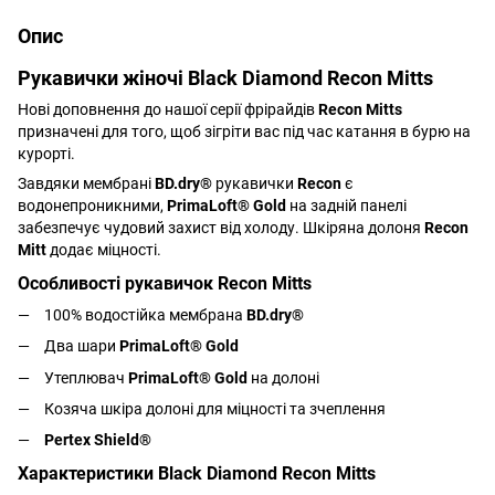
Опис
Рукавички жіночі Black Diamond Recon Mitts
Нові доповнення до нашої серії фрірайдів
Recon Mitts
призначені для того, щоб зігріти вас під час катання в бурю на
курорті.
Завдяки мембрані
BD.dry®
рукавички
Recon
є
водонепроникними,
PrimaLoft® Gold
на задній панелі
забезпечує чудовий захист від холоду. Шкіряна долоня
Recon
Mitt
додає міцності.
Особливості рукавичок Recon Mitts
100% водостійка мембрана
BD.dry®
Два шари
PrimaLoft® Gold
Утеплювач
PrimaLoft® Gold
на долоні
Козяча шкіра долоні для міцності та зчеплення
Pertex Shield®
Характеристики Black Diamond Recon Mitts