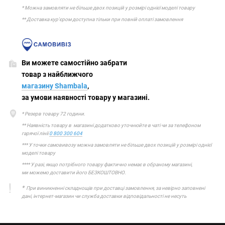
* Можна замовляти не більше двох позицій у розмірі однієї моделі товару
** Доставка кур'єром доступна тільки при повній оплаті замовлення
Ви можете самостійно забрати
товар з найближчого
магазину Shambala
,
за умови наявності товару у магазині.
* Резерв товару 72 години.
** Наявність товару в магазині додатково уточнюйте в чаті чи за телефоном
гарячої лінії
0 800 300 604
*** У точки самовивозу можна замовляти не більше двох позицій у розмірі однієї
моделі товару
**** У разі, якщо потрібного товару фактично немає в обраному магазині,
ми можемо доставити його БЕЗКОШТОВНО.
*
При виникненні складнощів при доставці замовлення, за невірно заповнені
дані, інтернет-магазин чи служба доставки відповідальності не несуть