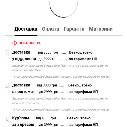
Доставка
Оплата
Гарантія
Магазини
Доставка
.......
Безкоштовно
від 3000 грн
у відділення
.......
за тарифами НП
до 2999 грн
Відправлення вагою не більше 30 кг (фактична та об'ємна), розмірами не
більше 120х70х70 см
* Можна замовляти не більше двох позицій у розмірі однієї моделі товару
Доставка
.......
Безкоштовно
від 3000 грн
в поштомат
.......
за тарифами НП
до 2999 грн
Відправлення вагою не більше 20 кг (фактична та об'ємна), розмірами не
більше 40х60х30 см
* Можна замовляти не більше двох позицій у розмірі однієї моделі товару
Кур'єром
.......
Безкоштовно
від 4000 грн
за адресою
.......
за тарифами НП
до 3999 грн