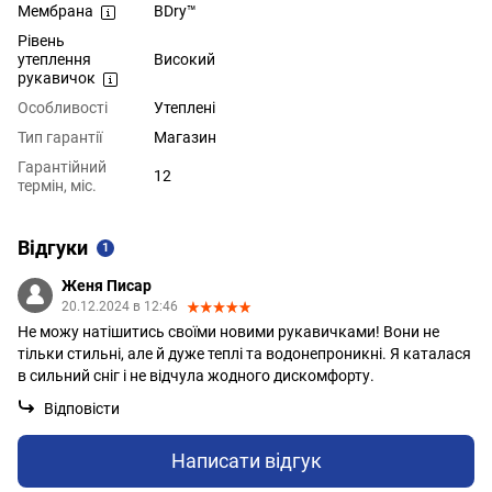
Мембрана
BDry™
Рівень
утеплення
Високий
рукавичок
Особливості
Утеплені
Тип гарантії
Магазин
Гарантійний
12
термін, міс.
Відгуки
1
Женя Писар
20.12.2024 в 12:46
Не можу натішитись своїми новими рукавичками! Вони не
тільки стильні, але й дуже теплі та водонепроникні. Я каталася
в сильний сніг і не відчула жодного дискомфорту.
Відповісти
Написати відгук