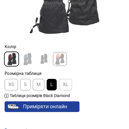
Колір
Розмірна таблиця
XS
S
M
L
XL
Таблиця розмірів Black Diamond
Приміряти онлайн