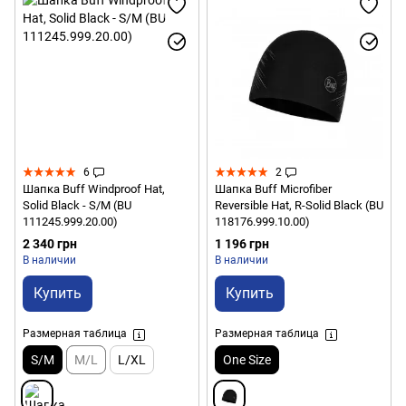
6
2
Шапка Buff Windproof Hat,
Шапка Buff Microfiber
Solid Black - S/M (BU
Reversible Hat, R-Solid Black (BU
111245.999.20.00)
118176.999.10.00)
2 340 грн
1 196 грн
В наличии
В наличии
Купить
Купить
Размерная таблица
Размерная таблица
S/M
M/L
L/XL
One Size