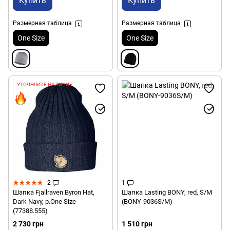
Купить
Купить
Размерная таблица
Размерная таблица
One Size
One Size
УТОЧНЯЙТЕ НАЛИЧИЕ
2
1
Шапка Fjallraven Byron Hat,
Шапка Lasting BONY, red, S/M
Dark Navy, р.One Size
(BONY-9036S/M)
(77388.555)
2 730 грн
1 510 грн