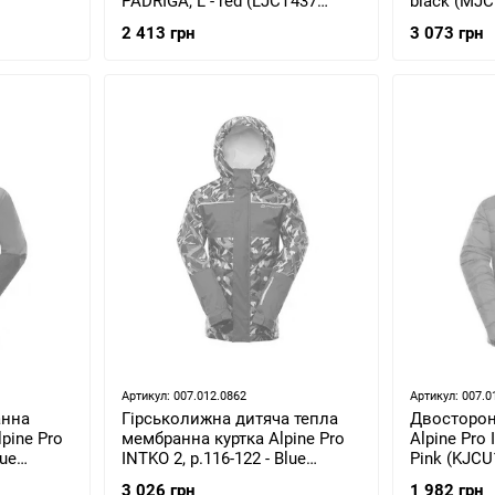
PADRIGA, L - red (LJCT437
black (MJC
445PA)
2 413 грн
3 073 грн
Артикул: 007.012.0862
Артикул: 007.0
анна
Гірськолижна дитяча тепла
Двосторон
lpine Pro
мембранна куртка Alpine Pro
Alpine Pro 
lue
INTKO 2, р.116-122 - Blue
Pink (KJCU
(KJCS202 674PB)
3 026 грн
1 982 грн