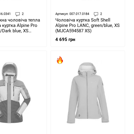
16.0341
2
Артикул: 007.017.0184
2
жна чоловіча тепла
Чоловіча куртка Soft Shell
куртка Alpine Pro
Alpine Pro LANC, green/blue, XS
/Dark blue, XS
(MJCA594587 XS)
42 XS)
4 695 грн