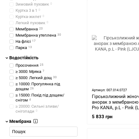
Зимовий пуховик
0
Куртка 3 в 1
0
Куртка-жилет
0
Легкий пуховик
0
Мембранна
20
Мембранна утеплена
30
На флісі
17
Парка
13
Водостійкість
Просочення
25
≥ 3000: Мряка
7
≥ 5000: Легкий дощ
30
≥ 10000: Прогулянка під
дощем
26
Артикул: 007.014.0727
≥ 15000: Похід під дощем/
Гірськолижний жіно
снігом
4
анорак з мембраною 
≥ 20000: Сильні зливи/
Pro KANA, р.L - Pink 
снігопади
0
413)
5 833 грн
Мембрана