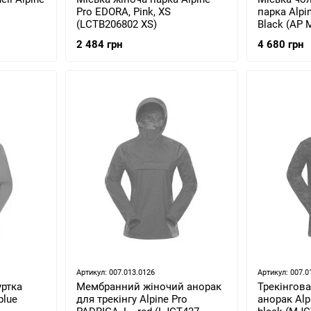
Pro EDORA, Pink, XS
парка Alpin
(LCTB206802 XS)
Black (AP 
2 484 грн
4 680 грн
Артикул: 007.013.0126
Артикул: 007.0
ртка
Мембранний жіночий анорак
Трекінгова
blue
для трекінгу Alpine Pro
анорак Alpi