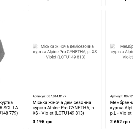
Артикул: 007.014.0177
Артикул: 007.0
куртка
Міська жіноча демісезонна
Мембранна
PRISCILLA
куртка Alpine Pro GYNETHA, р.
куртка Alp
TU148 779)
XS - Violet (LCTU149 813)
р.L - Viole
3 195 грн
2 652 грн