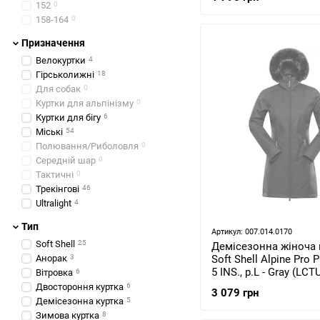
152
0
158-164
0
Призначення
Велокуртки
4
Гірськолижні
18
Для собак
0
Куртки для альпінізму
0
Куртки для бігу
6
Міські
54
Полювання/Риболовля
0
Середній шар
0
Тактичні
0
Трекінгові
46
Ultralight
4
Тип
Артикул: 007.014.0170
Soft Shell
25
Демісезонна жіноча 
Анорак
3
Soft Shell Alpine Pro 
5 INS., р.L - Gray (LC
Вітровка
6
Двостороння куртка
6
3 079 грн
Демісезонна куртка
5
Зимова куртка
8