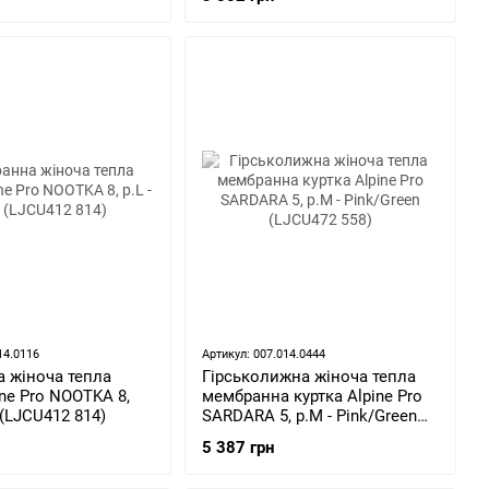
14.0116
Артикул: 007.014.0444
 жіноча тепла
Гірськолижна жіноча тепла
ine Pro NOOTKA 8,
мембранна куртка Alpine Pro
t (LJCU412 814)
SARDARA 5, р.M - Pink/Green
(LJCU472 558)
5 387 грн