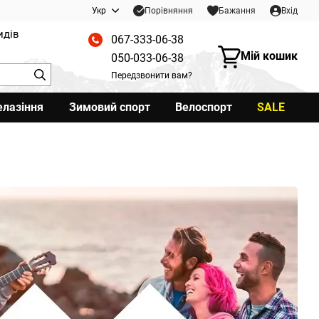
Порівняння
Укр
Бажання
Вхід
идів
067-333-06-38
Мій кошик
050-033-06-38
Передзвонити вам?
елазіння
Зимовий спорт
Велоспорт
SALE