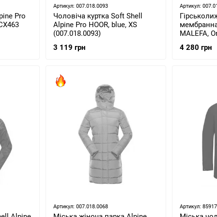
Артикул: 007.018.0093
Артикул: 007.0
pine Pro
Чоловіча куртка Soft Shell
Гірськоли
JCX463
Alpine Pro HOOR, blue, XS
мембранна 
(007.018.0093)
MALEFA, Or
(LJCY54623
3 119 грн
4 280 грн
Артикул: 007.018.0068
Артикул: 8591
ell Alpine
Міська жіноча парка Alpine
Міська чо