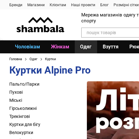
Перейти до основного контенту
Бренди
Магазини
Клієнтам
Наші проекти
Блог
Розмірні сітки
Мережа магазинів одягу 
спорту
Чоловікам
Жінкам
Одяг
Взуття
Рюк
Головна
Одяг
Куртки
Куртки Alpine Pro
Пальто/Парки
Пухові
Міські
Гірськолижні
Трекінгові
Куртки для бігу
Велокуртки