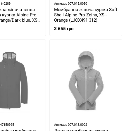
16.0289
Артикул: 007.015.0050
жна жіноча тепла
Мембранна жіноча куртка Soft
куртка Alpine Pro
Shell Alpine Pro Zeiha, XS -
ange/Dark blue, XS
Orange (LJCX491 312)
5 XS)
3 655 грн
747150995
Артикул: 007.013.0002
ловіча мембранна
Дитяча мембранна куртка