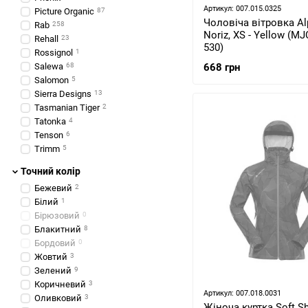
Артикул: 007.015.0325
Picture Organic
87
Чоловіча вітровка Al
Rab
258
Noriz, XS - Yellow (M
Rehall
23
530)
Rossignol
1
Salewa
68
668 грн
Salomon
5
Sierra Designs
13
Tasmanian Tiger
2
Tatonka
4
Tenson
6
Trimm
5
Точний колір
Бежевий
2
Білий
1
Бірюзовий
0
Блакитний
8
Бордовий
0
Жовтий
3
Зелений
9
Коричневий
3
Артикул: 007.018.0031
Оливковий
3
Жіноча куртка Soft Sh