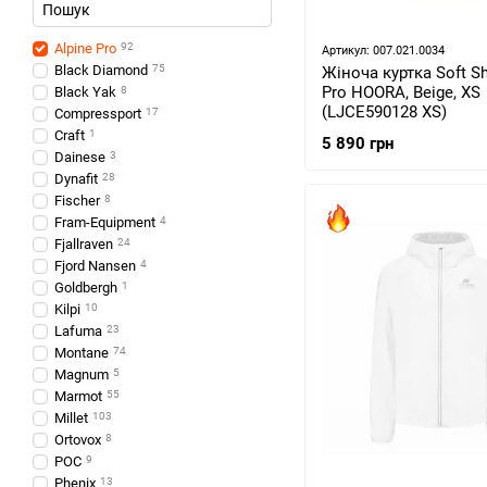
Alpine Pro
92
Артикул: 007.021.0034
Black Diamond
75
Жіноча куртка Soft Sh
Pro HOORA, Beige, XS
Black Yak
8
(LJCE590128 XS)
Compressport
17
Craft
1
5 890 грн
Dainese
3
Dynafit
28
Fischer
8
Fram-Equipment
4
Fjallraven
24
Fjord Nansen
4
Goldbergh
1
Kilpi
10
Lafuma
23
Montane
74
Magnum
5
Marmot
55
Millet
103
Ortovox
8
POC
9
Phenix
13