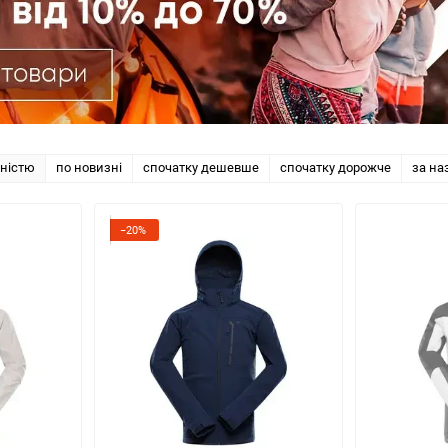
рністю
по новизні
спочатку дешевше
спочатку дорожче
за на
−20%