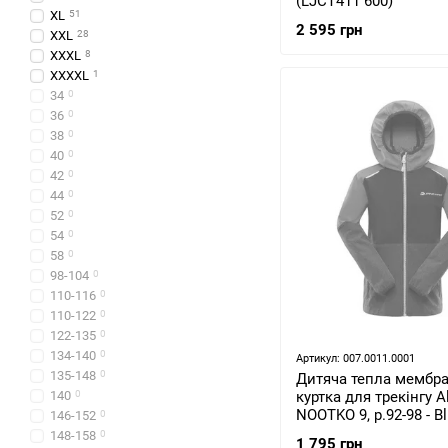
(LJCT411 600)
XL
51
2 595 грн
XXL
28
XXXL
8
XXXXL
1
34
0
36
0
38
0
40
0
42
0
44
0
52
0
54
0
58
0
98-104
0
110-116
0
110-122
0
122-135
0
134-140
0
Артикул: 007.0011.0001
135-148
0
Дитяча тепла мембр
140
0
куртка для трекінгу A
NOOTKO 9, р.92-98 - B
146-152
0
(KJCR167 697)
148-158
0
1 795 грн