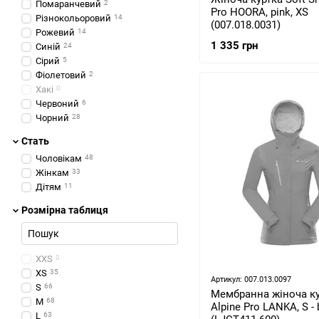
Помаранчевий
2
Pro HOORA, pink, XS
Різнокольоровий
14
(007.018.0031)
Рожевий
14
1 335 грн
Синій
24
Сірий
5
Фіолетовий
2
Хакі
0
Червоний
6
Чорний
28
Стать
Чоловікам
48
Жінкам
33
Дітям
11
Розмірна таблиця
XXS
0
XS
35
Артикул: 007.013.0097
S
66
Мембранна жіноча ку
M
68
Alpine Pro LANKA, S - 
L
63