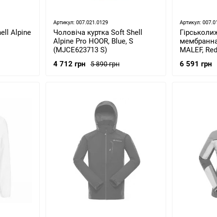
Артикул: 007.021.0129
Артикул: 007.0
ell Alpine
Чоловіча куртка Soft Shell
Гірськоли
Alpine Pro HOOR, Blue, S
мембранна 
(MJCE623713 S)
MALEF, Red
(MJCY5744
4 712 грн
6 591 грн
5 890 грн