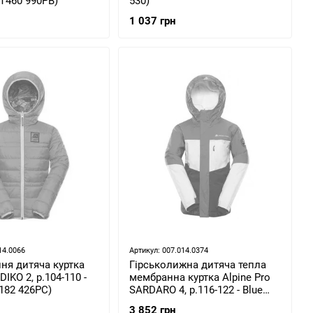
T460 990PB)
530)
1 037 грн
14.0066
Артикул: 007.014.0374
ня дитяча куртка
Гірськолижна дитяча тепла
IDIKO 2, р.104-110 -
мембранна куртка Alpine Pro
182 426PC)
SARDARO 4, р.116-122 - Blue
(KJCU235 653)
3 852 грн