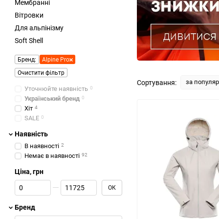
Мембранні
Вітровки
Для альпінізму
Soft Shell
Бренд:
Alpine Pro
Очистити фільтр
за популя
Сортування:
Уточнюйте наявність
0
Український бренд
0
Хіт
4
SALE
0
Наявність
В наявності
2
Немає в наявності
92
Ціна, грн
Від Ціна, грн
До Ціна, грн
ОК
Бренд