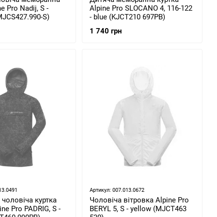
e Pro Nadij, S -
Alpine Pro SLOCANO 4, 116-122
MJCS427.990-S)
- blue (KJCT210 697PB)
1 740 грн
13.0491
Артикул: 007.013.0672
 чоловіча куртка
Чоловіча вітровка Alpine Pro
ne Pro PADRIG, S -
BERYL 5, S - yellow (MJCT463