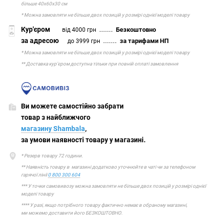
більше 40х60х30 см
* Можна замовляти не більше двох позицій у розмірі однієї моделі товару
Кур'єром
.......
Безкоштовно
від 4000 грн
за адресою
.......
за тарифами НП
до 3999 грн
* Можна замовляти не більше двох позицій у розмірі однієї моделі товару
** Доставка кур'єром доступна тільки при повній оплаті замовлення
Ви можете самостійно забрати
товар з найближчого
магазину Shambala
,
за умови наявності товару у магазині.
* Резерв товару 72 години.
** Наявність товару в магазині додатково уточнюйте в чаті чи за телефоном
гарячої лінії
0 800 300 604
*** У точки самовивозу можна замовляти не більше двох позицій у розмірі однієї
моделі товару
**** У разі, якщо потрібного товару фактично немає в обраному магазині,
ми можемо доставити його БЕЗКОШТОВНО.