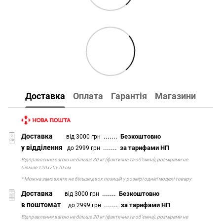
Доставка
Оплата
Гарантія
Магазини
Доставка
.......
Безкоштовно
від 3000 грн
у відділення
.......
за тарифами НП
до 2999 грн
Відправлення вагою не більше 30 кг (фактична та об'ємна), розмірами не
більше 120х70х70 см
* Можна замовляти не більше двох позицій у розмірі однієї моделі товару
Доставка
.......
Безкоштовно
від 3000 грн
в поштомат
.......
за тарифами НП
до 2999 грн
Відправлення вагою не більше 20 кг (фактична та об'ємна), розмірами не