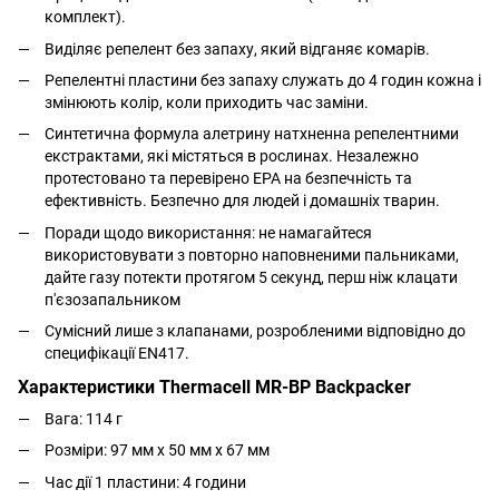
комплект).
Виділяє репелент без запаху, який відганяє комарів.
Репелентні пластини без запаху служать до 4 годин кожна і
змінюють колір, коли приходить час заміни.
Синтетична формула алетрину натхненна репелентними
екстрактами, які містяться в рослинах. Незалежно
протестовано та перевірено EPA на безпечність та
ефективність. Безпечно для людей і домашніх тварин.
Поради щодо використання: не намагайтеся
використовувати з повторно наповненими пальниками,
дайте газу потекти протягом 5 секунд, перш ніж клацати
п'єзозапальником
Сумісний лише з клапанами, розробленими відповідно до
специфікації EN417.
Характеристики Thermacell MR-BP Backpacker
Вага: 114 г
Розміри:
97 мм x 50 мм x 67 мм
Час дії 1 пластини: 4 години