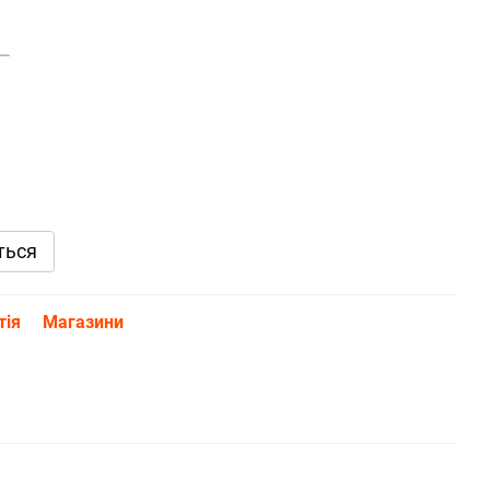
ться
тія
Магазини