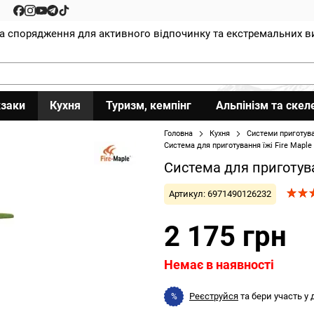
та спорядження для активного відпочинку та екстремальних в
заки
Кухня
Туризм, кемпінг
Альпінізм та скел
Головна
Кухня
Системи приготува
Система для приготування їжі Fire Maple
Система для приготува
Артикул: 6971490126232
2 175 грн
Немає в наявності
Реєструйся
та бери участь у
%