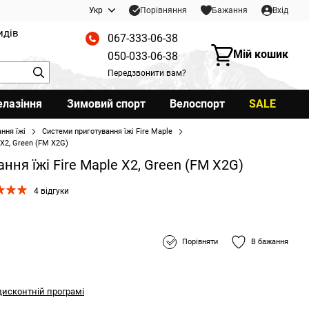
Порівняння
Укр
Бажання
Вхід
идів
067-333-06-38
Мій кошик
050-033-06-38
Передзвонити вам?
елазіння
Зимовий спорт
Велоспорт
SALE
ння їжі
Системи приготування їжі Fire Maple
 X2, Green (FM X2G)
ння їжі Fire Maple X2, Green (FM X2G)
4 відгуки
Порівняти
В бажання
дисконтній програмі