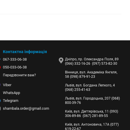
Контактна інформація
067-333-06-38
Дніпро, пр. Олександра Поля, 89
(066) 332-16-26
(097) 573-82-30
050-033-06-38
Вінниця, вул. Академіка Янгеля,
Передзвонити вам?
58
(098) 879-91-23
Viber
Львів, вул. Богдана Лепкого, 4
(068) 255-41-63
WhatsApp
Львів, вул. Городоцька, 207
(068)
Telegram
800-39-76
shambala.order@gmail.com
Київ, вул. Дегтярівська, 11
(093)
306-89-86
(067) 281-89-55
Київ, вул. Антоновича, 17А
(077)
619-22-67