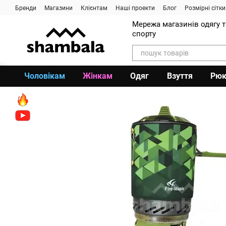
Перейти до основного контенту
Бренди
Магазини
Клієнтам
Наші проекти
Блог
Розмірні сітки
Мережа магазинів одягу 
спорту
Чоловікам
Жінкам
Одяг
Взуття
Рюк