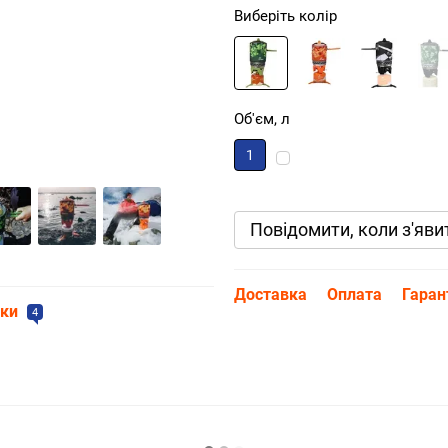
Виберіть колір
Об'єм, л
1
Повідомити, коли з'яви
Доставка
Оплата
Гаран
уки
4