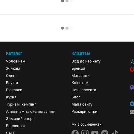
Каталог
Клієнтам
Чоловікам
Вхід до кабінету
Жінкам
Бренди
Одяг
Магазини
Взуття
Клієнтам
Рюкзаки
Наші проекти
Кухня
Блог
Туризм, кемпінг
Мапа сайту
Альпінізм та скелелазіння
Розмірні сітки
Зимовий спорт
Ми в соцмережах
Велоспорт
SALE