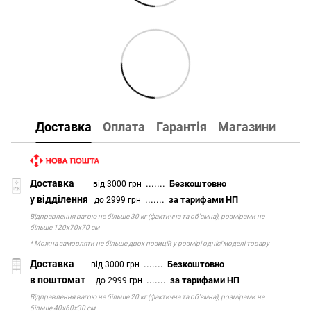
Доставка
Оплата
Гарантія
Магазини
Доставка
.......
Безкоштовно
від 3000 грн
у відділення
.......
за тарифами НП
до 2999 грн
Відправлення вагою не більше 30 кг (фактична та об'ємна), розмірами не
більше 120х70х70 см
* Можна замовляти не більше двох позицій у розмірі однієї моделі товару
Доставка
.......
Безкоштовно
від 3000 грн
в поштомат
.......
за тарифами НП
до 2999 грн
Відправлення вагою не більше 20 кг (фактична та об'ємна), розмірами не
більше 40х60х30 см