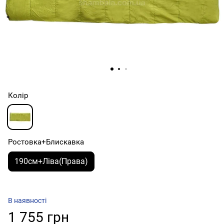
Колір
Ростовка+Блискавка
190см+Ліва(Права)
В наявності
1 755 грн