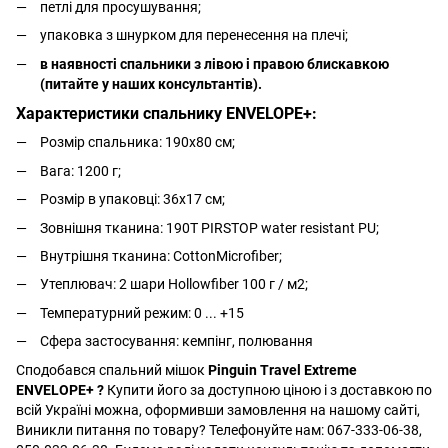
петлі для просушування;
упаковка з шнурком для перенесення на плечі;
в наявності спальники з лівою і правою блискавкою
(питайте у наших консультантів).
Характеристики спальнику ENVELOPE+:
Розмір спальника: 190x80 см;
Вага: 1200 г;
Розмір в упаковці: 36x17 см;
Зовнішня тканина: 190T PIRSTOP water resistant PU;
Внутрішня тканина: CottonMicrofiber;
Утеплювач: 2 шари Hollowfiber 100 г / м2;
Температурний режим: 0 ... +15
Сфера застосування: кемпінг, полювання
Сподобався спальний мішок
Pinguin Travel Extreme
ENVELOPE+ ?
Купити його за доступною ціною і з доставкою по
всій Україні можна, оформивши замовлення на нашому сайті,
Виникли питання по товару? Телефонуйте нам: 067-333-06-38,