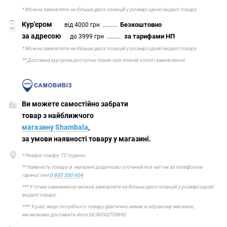
* Можна замовляти не більше двох позицій у розмірі однієї моделі товару
Кур'єром
.......
Безкоштовно
від 4000 грн
за адресою
.......
за тарифами НП
до 3999 грн
* Можна замовляти не більше двох позицій у розмірі однієї моделі товару
** Доставка кур'єром доступна тільки при повній оплаті замовлення
Ви можете самостійно забрати
товар з найближчого
магазину Shambala
,
за умови наявності товару у магазині.
* Резерв товару 72 години.
** Наявність товару в магазині додатково уточнюйте в чаті чи за телефоном
гарячої лінії
0 800 300 604
*** У точки самовивозу можна замовляти не більше двох позицій у розмірі однієї
моделі товару
**** У разі, якщо потрібного товару фактично немає в обраному магазині,
ми можемо доставити його БЕЗКОШТОВНО.