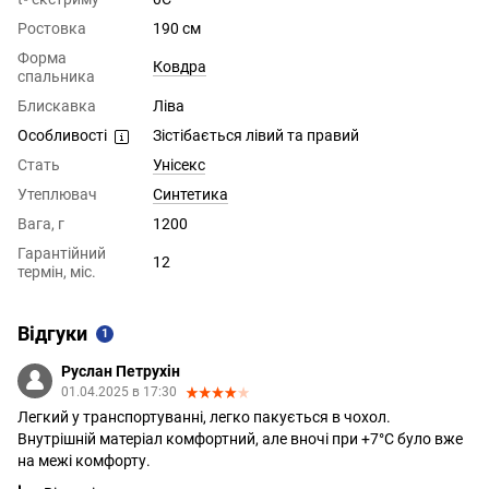
Ростовка
190 см
Форма
Ковдра
спальника
Блискавка
Ліва
Особливості
Зістібається лівий та правий
Стать
Унісекс
Утеплювач
Синтетика
Вага, г
1200
Гарантійний
12
термін, міс.
Відгуки
1
Руслан Петрухін
01.04.2025 в 17:30
Легкий у транспортуванні, легко пакується в чохол.
Внутрішній матеріал комфортний, але вночі при +7°C було вже
на межі комфорту.