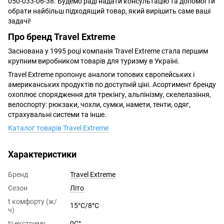
050-033-06-38. Будемо раді надати консультацію та допомогти
обрати найбільш підходящий товар, який вирішить саме ваші
задачі!
Про бренд Travel Extreme
Заснована у 1995 році компанія Travel Extreme стала першим
крупним виробником товарів для туризму в Україні.
Travel Extreme пропонує аналоги топових європейських і
американських продуктів по доступній ціні. Асортимент бренду
охоплює спорядження для трекінгу, альпінізму, скелелазіння,
велоспорту: рюкзаки, чохли, сумки, намети, тенти, одяг,
страхувальні системи та інше.
Каталог товарів Travel Extreme
Характеристики
Бренд
Travel Extreme
Сезон
Літо
t комфорту (ж/
15°С/8°С
ч)
tᵒ екстриму
0С°