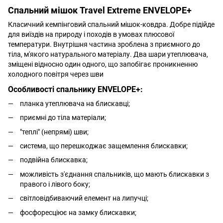
Спальний мішок Travel Extreme ENVELOPE+
Класичний кемпінговий спальний мішок-ковдра. Добре підійде
для виїздів на природу і походів в умовах плюсової
температури. Внутрішня частина зроблена з приємного до
тіла, м'якого натурального матеріалу. Два шари утеплювача,
зміщені відносно один одного, що запобігає проникненню
холодного повітря через шви
Особливості спальнику ENVELOPE+:
планка утеплювача на блискавці;
приємні до тіла матеріали;
"теплі" (непрямі) шви;
система, що перешкоджає защемлення блискавки;
подвійна блискавка;
можливість з'єднання спальників, що мають блискавки з
правого і лівого боку;
світловідбиваючий елемент на липучці;
фосфоресціює на замку блискавки;