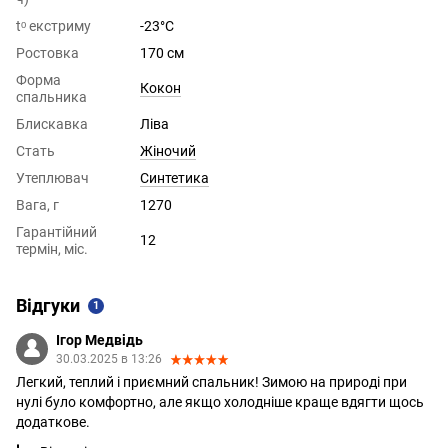
tᵒ екстриму
-23°C
Ростовка
170 см
Форма
Кокон
спальника
Блискавка
Ліва
Стать
Жіночий
Утеплювач
Синтетика
Вага, г
1270
Гарантійний
12
термін, міс.
Відгуки
1
Ігор Медвідь
30.03.2025 в 13:26
Легкий, теплий і приємний спальник! Зимою на природі при
нулі було комфортно, але якщо холодніше краще вдягти щось
додаткове.