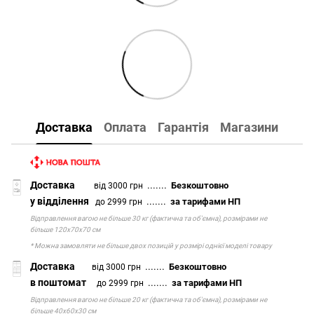
Доставка
Оплата
Гарантія
Магазини
Доставка
.......
Безкоштовно
від 3000 грн
у відділення
.......
за тарифами НП
до 2999 грн
Відправлення вагою не більше 30 кг (фактична та об'ємна), розмірами не
більше 120х70х70 см
* Можна замовляти не більше двох позицій у розмірі однієї моделі товару
Доставка
.......
Безкоштовно
від 3000 грн
в поштомат
.......
за тарифами НП
до 2999 грн
Відправлення вагою не більше 20 кг (фактична та об'ємна), розмірами не
більше 40х60х30 см