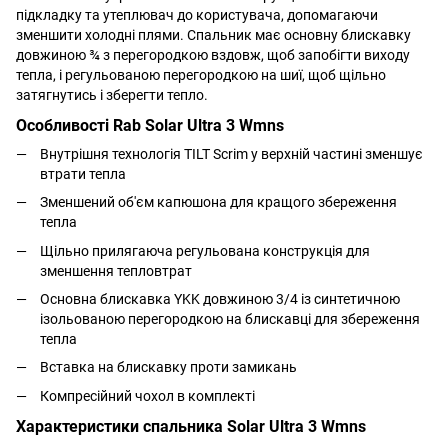
підкладку та утеплювач до користувача, допомагаючи
зменшити холодні плями. Спальник м
ає основну блискавку
довжиною ¾ з перегородкою вздовж, щоб запобігти виходу
тепла, і регульованою перегородкою на шиї, щоб щільно
затягнутись і зберегти тепло.
Особливості Rab Solar Ultra 3 Wmns
Внутрішня технологія TILT Scrim у верхній частині зменшує
втрати тепла
Зменшений об'єм капюшона для кращого збереження
тепла
Щільно прилягаюча регульована конструкція для
зменшення тепловтрат
Основна блискавка YKK довжиною 3/4 із синтетичною
ізольованою перегородкою на блискавці для збереження
тепла
Вставка на блискавку проти замикань
Компресійний чохол в комплекті
Характеристики спальника Solar Ultra 3 Wmns