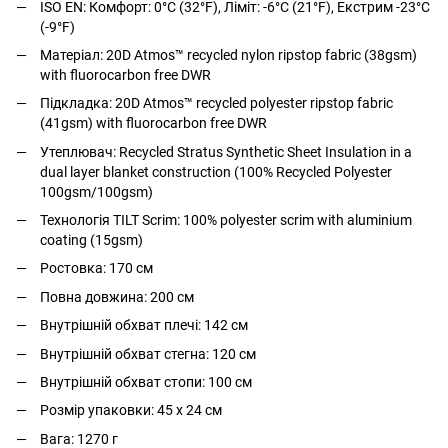
ISO EN: Комфорт: 0°C (32°F), Ліміт: -6°C (21°F), Екстрим -23°C
(-9°F)
Матеріал:
20D Atmos™ recycled nylon ripstop fabric (38gsm)
with fluorocarbon free DWR
Підкладка: 20D Atmos™ recycled polyester ripstop fabric
(41gsm) with fluorocarbon free DWR
Утеплювач: Recycled Stratus Synthetic Sheet Insulation in a
dual layer blanket construction (100% Recycled Polyester
100gsm/100gsm)
Технологія TILT Scrim
: 100% polyester scrim with aluminium
coating (15gsm)
Ростовка: 170 см
Повна довжина:
200 см
Внутрішній обхват плечі: 142 см
Внутрішній обхват стегна: 120 см
Внутрішній обхват стопи: 100 см
Розмір упаковки:
45 x 24
см
Вага: 1270 г