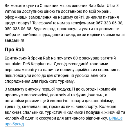
Ви можете купити Спальний мішок жіночий Rab Solar Ultra 3
Wmns за доступною ціною та доставкою по всій Україні,
оформивши замовлення на нашому сайті. Виникли питання
щодо товару? Телефонуйте нам за телефонами: 067-333-06-38,
050-033-06-38. Будемо раді проконсультувати та допомогти
вибрати найбільш підходящий товар, який вирішить саме ваші
завдання!
Про Rab
Британський бренд Rab на початку 80-х заснував затятий
альпініст Реб Керрінгтон. Досвід експедицій топовими
вершинами світу та навички пошиву армійських спальників
підштовхнули його до ідеї створення удосконаленого
спорядження для гірського туризму.
З моменту випуску першої продукції і до сьогодні компанія
пропонує високоякісні, довговічні та функціональні, а
останніми роками ще й екологічні товари для альпінізму,
трекінгу, скелелазіння, гірських лиж, велоспорту. Колекція
включає спальники, туристичні килимки і подушки, жіночий та
чоловічий одяг і аксесуари для активного відпочинку.
Більше
про бренд
.