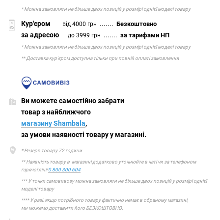
* Можна замовляти не більше двох позицій у розмірі однієї моделі товару
Кур'єром
.......
Безкоштовно
від 4000 грн
за адресою
.......
за тарифами НП
до 3999 грн
* Можна замовляти не більше двох позицій у розмірі однієї моделі товару
** Доставка кур'єром доступна тільки при повній оплаті замовлення
Ви можете самостійно забрати
товар з найближчого
магазину Shambala
,
за умови наявності товару у магазині.
* Резерв товару 72 години.
** Наявність товару в магазині додатково уточнюйте в чаті чи за телефоном
гарячої лінії
0 800 300 604
*** У точки самовивозу можна замовляти не більше двох позицій у розмірі однієї
моделі товару
**** У разі, якщо потрібного товару фактично немає в обраному магазині,
ми можемо доставити його БЕЗКОШТОВНО.