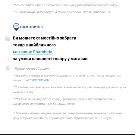
* Можна замовляти не більше двох позицій у розмірі однієї моделі товару
** Доставка кур'єром доступна тільки при повній оплаті замовлення
Ви можете самостійно забрати
товар з найближчого
магазину Shambala
,
за умови наявності товару у магазині.
* Резерв товару 72 години.
** Наявність товару в магазині додатково уточнюйте в чаті чи за телефоном
гарячої лінії
0 800 300 604
*** У точки самовивозу можна замовляти не більше двох позицій у розмірі однієї
моделі товару
**** У разі, якщо потрібного товару фактично немає в обраному магазині,
ми можемо доставити його БЕЗКОШТОВНО.
*
При виникненні складнощів при доставці замовлення, за невірно заповнені
дані, інтернет-магазин чи служба доставки відповідальності не несуть