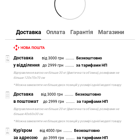
Доставка
Оплата
Гарантія
Магазини
Доставка
.......
Безкоштовно
від 3000 грн
у відділення
.......
за тарифами НП
до 2999 грн
Відправлення вагою не більше 30 кг (фактична та об'ємна), розмірами не
більше 120х70х70 см
* Можна замовляти не більше двох позицій у розмірі однієї моделі товару
Доставка
.......
Безкоштовно
від 3000 грн
в поштомат
.......
за тарифами НП
до 2999 грн
Відправлення вагою не більше 20 кг (фактична та об'ємна), розмірами не
більше 40х60х30 см
* Можна замовляти не більше двох позицій у розмірі однієї моделі товару
Кур'єром
.......
Безкоштовно
від 4000 грн
за адресою
.......
за тарифами НП
до 3999 грн