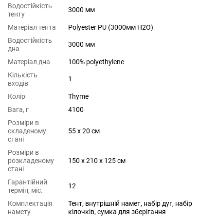
Водостійкість
3000 мм
тенту
Матеріал тента
Polyester PU (3000мм H2O)
Водостійкість
3000 мм
дна
Матеріал дна
100% polyethylene
Кількість
1
входів
Колір
Thyme
Вага, г
4100
Розміри в
складеному
55 х 20 см
стані
Розміри в
розкладеному
150 х 210 х 125 см
стані
Гарантійний
12
термін, міс.
Комплектація
Тент, внутрішній намет, набір дуг, набір
намету
кілочків, сумка для зберігання