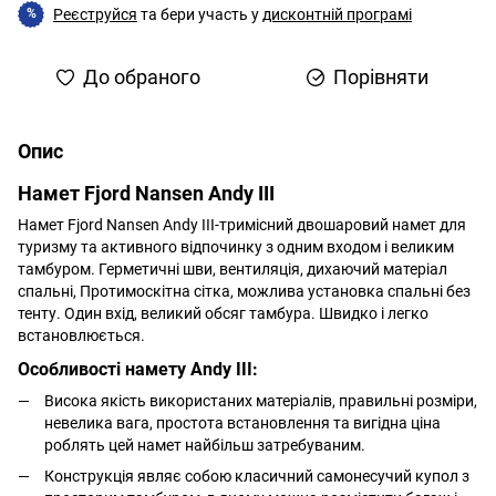
Реєструйся
та бери участь у
дисконтній програмі
%
До обраного
Порівняти
Опис
Намет Fjord Nansen Andy III
Намет Fjord Nansen Andy III-тримісний двошаровий намет для
туризму та активного відпочинку з одним входом і великим
тамбуром. Герметичні шви, вентиляція, дихаючий матеріал
спальні, Протимоскітна сітка, можлива установка спальні без
тенту. Один вхід, великий обсяг тамбура. Швидко і легко
встановлюється.
Особливості намету Andy III:
Висока якість використаних матеріалів, правильні розміри,
невелика вага, простота встановлення та вигідна ціна
роблять цей намет найбільш затребуваним.
Конструкція являє собою класичний самонесучий купол з