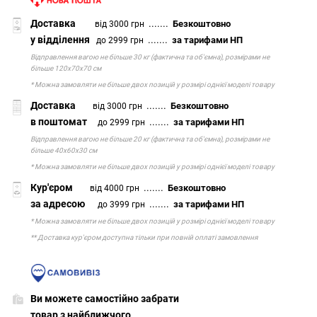
Доставка
.......
Безкоштовно
від 3000 грн
у відділення
.......
за тарифами НП
до 2999 грн
Відправлення вагою не більше 30 кг (фактична та об'ємна), розмірами не
більше 120х70х70 см
* Можна замовляти не більше двох позицій у розмірі однієї моделі товару
Доставка
.......
Безкоштовно
від 3000 грн
в поштомат
.......
за тарифами НП
до 2999 грн
Відправлення вагою не більше 20 кг (фактична та об'ємна), розмірами не
більше 40х60х30 см
* Можна замовляти не більше двох позицій у розмірі однієї моделі товару
Кур'єром
.......
Безкоштовно
від 4000 грн
за адресою
.......
за тарифами НП
до 3999 грн
* Можна замовляти не більше двох позицій у розмірі однієї моделі товару
** Доставка кур'єром доступна тільки при повній оплаті замовлення
Ви можете самостійно забрати
товар з найближчого