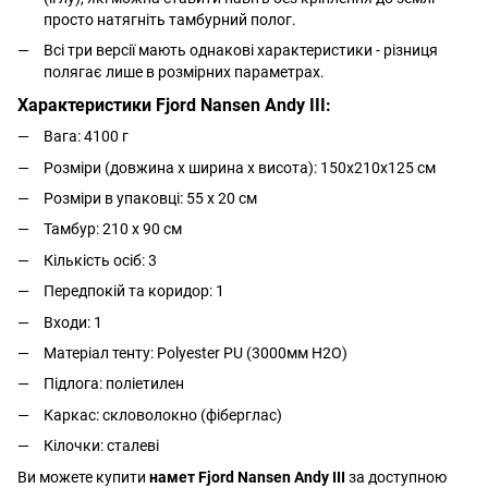
просто натягніть тамбурний полог.
Всі три версії мають однакові характеристики - різниця
полягає лише в розмірних параметрах.
Характеристики Fjord Nansen Andy III:
Вага: 4100 г
Розміри (довжина х ширина х висота): 150х210х125 см
Розміри в упаковці: 55 х 20 см
Тамбур: 210 х 90 см
Кількість осіб: 3
Передпокій та коридор: 1
Входи: 1
Матеріал тенту: Polyester PU (3000мм H2O)
Підлога: поліетилен
Каркас: скловолокно (фіберглас)
Кілочки: сталеві
Ви можете купити
намет Fjord Nansen Andy III
за доступною