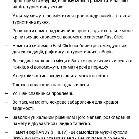
просторим тамбуром, в якому можна розмістити багаж і
навіть туристичну кухню.
У ньому можуть розміститися троє мандрівників, а також
туристична кухня.
Розкласти намет надзвичайно просто, адже спальне місце
кріпиться до каркасу за допомогою системи Fast Click
Намети з системою Fast Click особливо рекомендуються
для експедицій, рафтингу та туристичних таборів.
Всередині спального місця є багато практичних кишень та
гачків, які допоможуть тримати речі в порядку.
У верхній частині входу в вшита москітна сітка.
Також є додаткова накладна кишеня.
Усі шви спальника проклеєні.
Всі тасьми мають яскраве забарвлення для кращої
видимості.
Завдяки унікальним рішенням Fjord Nansen, розкладання
намету відбувається швидко та легко.
Намети серії ANDY (II, III, IV) - це самопідтримуючі куполи
(іглу), які можна ставити навіть без кріплення до землі -