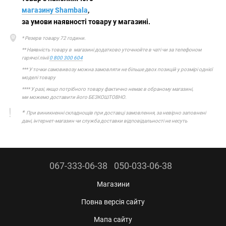
магазину Shambala
,
за умови наявності товару у магазині.
* Резерв товару 72 години.
** Наявність товару в магазині додатково уточнюйте в чаті чи за телефоном
гарячої лінії
0 800 300 604
*** У точки самовивозу можна замовляти не більше двох позицій у розмірі однієї
моделі товару
**** У разі, якщо потрібного товару фактично немає в обраному магазині,
ми можемо доставити його БЕЗКОШТОВНО.
*
При виникненні складнощів при доставці замовлення, за невірно заповнені
дані, інтернет-магазин чи служба доставки відповідальності не несуть
067-333-06-38
050-033-06-38
Магазини
Повна версія сайту
Мапа сайту