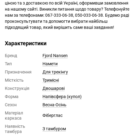
ціною та з доставкою по всій Україні, оформивши замовлення
на нашому сайті. Виникли питання щодо товару? Телефонуйте
нам за телефонами: 067-333-06-38, 050-033-06-38. Будемо раді
проконсультувати та допомогти вибрати найбільш
підходящий товар, який вирішить саме ваші завдання!
Характеристики
Бренд
Fjord Nansen
Тип
Намети
Призначення
Для трекінгу
Місткість
Тримісні
Конструкція
Двошарові
Форма
Напівсфера (купол)
Сезон
Весна-Осінь
Матеріал
Фіберглас
каркаса
Наявність
З тамбуром
тамбура