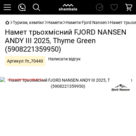
Туризм, кемпінг
Намети
Намети Fjord Nansen
Намет трьох
Намет трьохмісний FJORD NANSEN
ANDY III 2025, Thyme Green
(5908221359950)
Написати відгук
Артикул:
fn_70440
УТОЧНЮЙТЕ НАЯВНІСТЬ