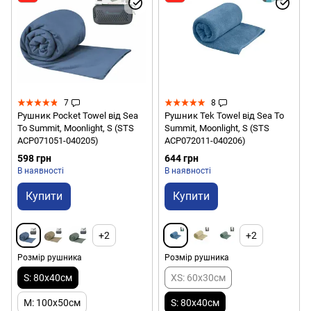
7
8
Рушник Pocket Towel від Sea
Рушник Tek Towel від Sea To
To Summit, Moonlight, S (STS
Summit, Moonlight, S (STS
ACP071051-040205)
ACP072011-040206)
598 грн
644 грн
В наявності
В наявності
Купити
Купити
+2
+2
Розмір рушника
Розмір рушника
S: 80x40см
XS: 60x30см
M: 100x50см
S: 80x40см