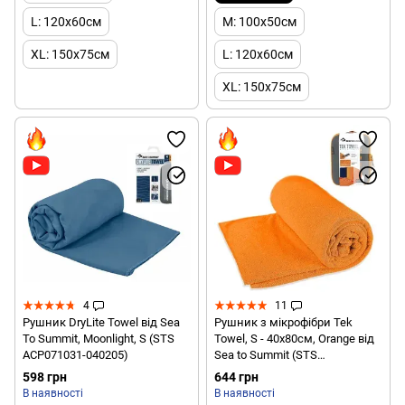
L: 120x60см
M: 100x50см
XL: 150x75см
L: 120x60см
XL: 150x75см
4
11
Рушник DryLite Towel від Sea
Рушник з мікрофібри Tek
To Summit, Moonlight, S (STS
Towel, S - 40х80см, Orange від
ACP071031-040205)
Sea to Summit (STS
ATTTEKSOR)
598 грн
644 грн
В наявності
В наявності