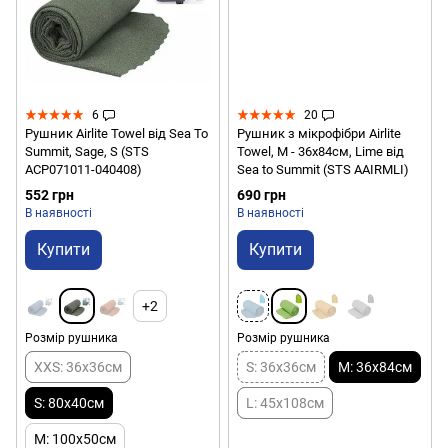
6
20
Рушник Airlite Towel від Sea To
Рушник з мікрофібри Airlite
Summit, Sage, S (STS
Towel, M - 36х84см, Lime від
ACP071011-040408)
Sea to Summit (STS AAIRMLI)
552 грн
690 грн
В наявності
В наявності
Купити
Купити
+2
Розмір рушника
Розмір рушника
XXS: 36x36см
S: 36х36см
M: 36х84см
S: 80x40см
L: 45х108см
M: 100x50см