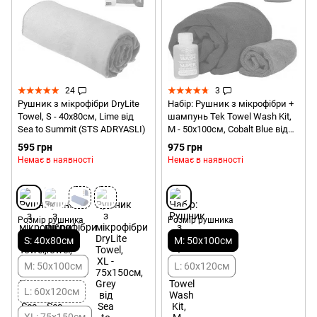
24
3
Рушник з мікрофібри DryLite
Набір: Рушник з мікрофібри +
Towel, S - 40х80см, Lime від
шампунь Tek Towel Wash Kit,
Sea to Summit (STS ADRYASLI)
M - 50х100см, Cobalt Blue від
Sea to Summit (STS
595 грн
975 грн
ATTKITMCO)
Немає в наявності
Немає в наявності
Розмір рушника
Розмір рушника
S: 40х80см
M: 50х100см
M: 50х100см
L: 60х120см
L: 60х120см