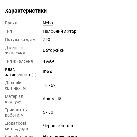
Характеристики
Бренд
Nebo
Тип
Налобний ліхтар
Потужність, лм
750
Джерело
Батарейки
живлення
Тип живлення
4 ААА
Клас
IPX4
захищеності
Дальність
10 - 62
світіння, м
Матеріал
Алюміній
корпусу
Тривалість
5 - 60
роботи, ч
Додаткові
Червоне світло
світлодіоди
Спосіб зарядки
Не заряджаємий