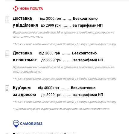
Доставка
.......
Безкоштовно
від 3000 грн
у відділення
.......
за тарифами НП
до 2999 грн
Відправлення вагою не більше 30 кг (фактична та об'ємна), розмірами не
більше 120х70х70 см
* Можна замовляти не більше двох позицій у розмірі однієї моделі товару
Доставка
.......
Безкоштовно
від 3000 грн
в поштомат
.......
за тарифами НП
до 2999 грн
Відправлення вагою не більше 20 кг (фактична та об'ємна), розмірами не
більше 40х60х30 см
* Можна замовляти не більше двох позицій у розмірі однієї моделі товару
Кур'єром
.......
Безкоштовно
від 4000 грн
за адресою
.......
за тарифами НП
до 3999 грн
* Можна замовляти не більше двох позицій у розмірі однієї моделі товару
** Доставка кур'єром доступна тільки при повній оплаті замовлення