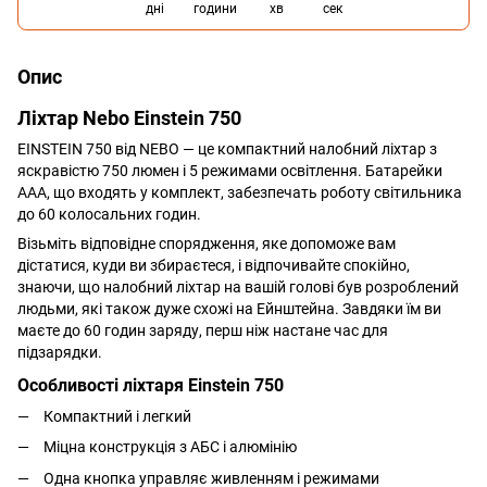
дні
години
хв
сек
Опис
Ліхтар Nebo Einstein 750
EINSTEIN 750 від NEBO — це компактний налобний ліхтар з
яскравістю 750 люмен і 5 режимами освітлення.
Батарейки
AAA, що входять у комплект, забезпечать роботу світильника
до 60 колосальних годин.
Візьміть відповідне спорядження, яке допоможе вам
дістатися, куди ви збираєтеся, і відпочивайте спокійно,
знаючи, що налобний ліхтар на вашій голові був розроблений
людьми, які також дуже схожі на Ейнштейна. Завдяки їм ви
маєте до 60 годин заряду, перш ніж настане час для
підзарядки.
Особливості ліхтаря Einstein 750
Компактний і легкий
Міцна конструкція з АБС і алюмінію
Одна кнопка управляє живленням і режимами