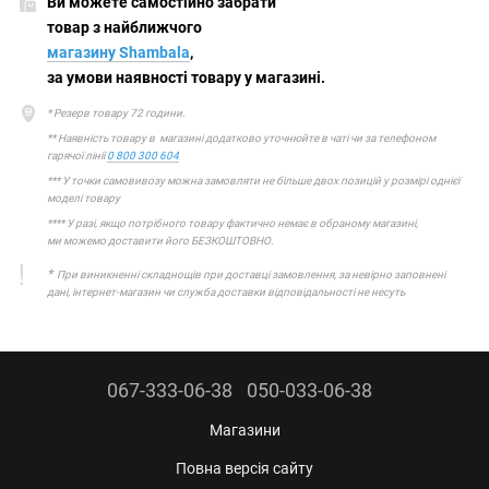
Ви можете самостійно забрати
товар з найближчого
магазину Shambala
,
за умови наявності товару у магазині.
* Резерв товару 72 години.
** Наявність товару в магазині додатково уточнюйте в чаті чи за телефоном
гарячої лінії
0 800 300 604
*** У точки самовивозу можна замовляти не більше двох позицій у розмірі однієї
моделі товару
**** У разі, якщо потрібного товару фактично немає в обраному магазині,
ми можемо доставити його БЕЗКОШТОВНО.
*
При виникненні складнощів при доставці замовлення, за невірно заповнені
дані, інтернет-магазин чи служба доставки відповідальності не несуть
067-333-06-38
050-033-06-38
Магазини
Повна версія сайту