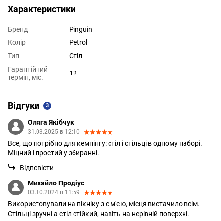
Характеристики
Бренд
Pinguin
Колір
Petrol
Тип
Стіл
Гарантійний
12
термін, міс.
Відгуки
3
Оляга Якібчук
31.03.2025 в 12:10
Все, що потрібно для кемпінгу: стіл і стільці в одному наборі.
Міцний і простий у збиранні.
Відповісти
Михайло Продіус
03.10.2024 в 11:59
Використовували на пікніку з сім'єю, місця вистачило всім.
Стільці зручні а стіл стійкий, навіть на нерівній поверхні.