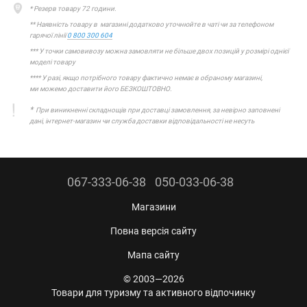
* Резерв товару 72 години.
** Наявність товару в магазині додатково уточнюйте в чаті чи за телефоном
гарячої лінії
0 800 300 604
*** У точки самовивозу можна замовляти не більше двох позицій у розмірі однієї
моделі товару
**** У разі, якщо потрібного товару фактично немає в обраному магазині,
ми можемо доставити його БЕЗКОШТОВНО.
*
При виникненні складнощів при доставці замовлення, за невірно заповнені
дані, інтернет-магазин чи служба доставки відповідальності не несуть
067-333-06-38
050-033-06-38
Магазини
Повна версія сайту
Мапа сайту
© 2003—2026
Товари для туризму та активного відпочинку