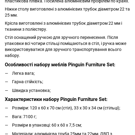
пластикова плівка. Посилена алюмінієвим профілем по краях.
Ніжки столу виготовлені з алюмінієвих трубок діаметром 22 та
25 мм.
Крісла виготовлені з алюмінієвих трубок діаметром 22 мм і
тканини з поліестеру.
Стіл оснащений ручкою для зручного перенесення. Після
упаковки всі чотири стільці поміщаються в стіл, і ручка може
використовуватися для зручного транспортування всього
набору.
Особливості набору меблів Pinguin Furniture Set:
Легка вага;
Гарна стійкість;
Швидка установка;
Характеристики набору Pinguin Furniture Set:
Розміри: 120 х 60 х 70 см (стіл), 33 х 30 х 34 см (стільці);
Вага: 7100 г;
Розміри в упаковці: 60 х 60 х 7,5 см;
Матеріали: алюмінієва труба 25мм та 22мм, ДВП з