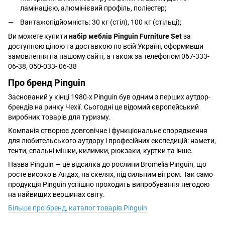
ламінацією, алюмінієвий профіль, поліестер;
Вантажопідйомність: 30 кг (стіл), 100 кг (стільці);
Ви можете купити
набір меблів Pinguin Furniture Set
за
доступною ціною та доставкою по всій Україні, оформивши
замовлення на нашому сайті, а також за телефоном 067-333-
06-38, 050-033- 06-38
Про бренд Pinguin
Заснований у кінці 1980-х Pinguin був одним з перших аутдор-
брендів на ринку Чехії. Сьогодні це відомий європейський
виробник товарів для туризму.
Компанія створює довговічне і функціональне спорядження
для любительського аутдору і професійних експедицій: намети,
тенти, спальні мішки, килимки, рюкзаки, куртки та інше.
Назва Pinguin — це відсилка до рослини Bromelia Pinguin, що
росте високо в Андах, на скелях, під сильним вітром. Так само
продукція Pinguin успішно проходить випробування негодою
на найвищих вершинах світу.
Більше про бренд, каталог товарів
Pinguin