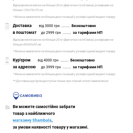
Відправлення вагою не більше 30 кг (фактична та об'ємна), розмірами не
більше 120х70х70 см
* Можна замовляти не більше двох позицій у розмірі однієї моделі товару
Доставка
.......
Безкоштовно
від 3000 грн
в поштомат
.......
за тарифами НП
до 2999 грн
Відправлення вагою не більше 20 кг (фактична та об'ємна), розмірами не
більше 40х60х30 см
* Можна замовляти не більше двох позицій у розмірі однієї моделі товару
Кур'єром
.......
Безкоштовно
від 4000 грн
за адресою
.......
за тарифами НП
до 3999 грн
* Можна замовляти не більше двох позицій у розмірі однієї моделі товару
** Доставка кур'єром доступна тільки при повній оплаті замовлення
Ви можете самостійно забрати
товар з найближчого
магазину Shambala
,
за умови наявності товару у магазині.