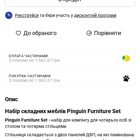
Реєструйся
та бери участь у
дисконтній програмі
%
До обраного
Порівняти
ОПЛАТА ЧАСТИНАМИ
3 платежі по 1 962.67 грн
ПОКУПКА ЧАСТИНАМИ
3 платежі по 1 962.67 грн
Опис
Набір складних меблів Pinguin Furniture Set
Pinguin Furniture Set
–набір для кемпінгу для чотирьох осіб зі
столом та чотирма стільцями.
Стільниця складається з двох панелей ДВП, на які ламінована