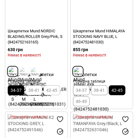
Шкарпетки Mund NORDIC
Шкарпетки Mund HIMALAYA
BLADING/ROLLER Grey/Pink, S
STOCKING NAVY BLUE, L
(8424752163165)
(8424752481030)
630 грн
855 грн
Немає в наявності
Немає в наявності
Розмірна таблиця
Розмірна таблиця
34-37
38-41
42-45
34-37
38-41
42-45
46-49
УТОЧНЮЙТЕ НАЯВНІСТЬ
УТОЧНЮЙТЕ НАЯВНІСТЬ