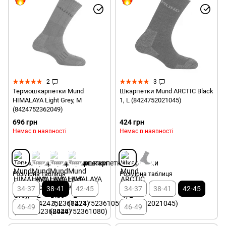
2
3
Термошкарпетки Mund
Шкарпетки Mund ARCTIC Black
HIMALAYA Light Grey, M
1, L (8424752021045)
(8424752362049)
696 грн
424 грн
Немає в наявності
Немає в наявності
Розмірна таблиця
Розмірна таблиця
34-37
38-41
42-45
34-37
38-41
42-45
46-49
46-49