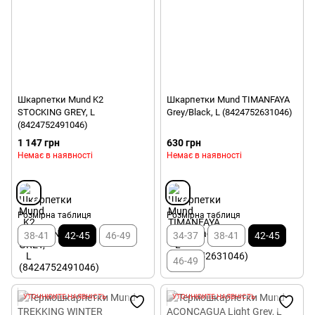
Шкарпетки Mund K2
Шкарпетки Mund TIMANFAYA
STOCKING GREY, L
Grey/Black, L (8424752631046)
(8424752491046)
1 147 грн
630 грн
Немає в наявності
Немає в наявності
Розмірна таблиця
Розмірна таблиця
38-41
42-45
46-49
34-37
38-41
42-45
46-49
УТОЧНЮЙТЕ НАЯВНІСТЬ
УТОЧНЮЙТЕ НАЯВНІСТЬ