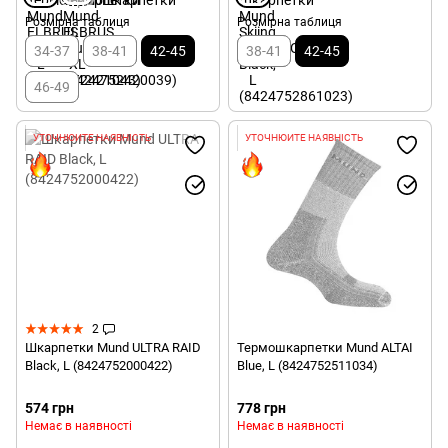
Розмірна таблиця
Розмірна таблиця
34-37
38-41
42-45
38-41
42-45
46-49
УТОЧНЮЙТЕ НАЯВНІСТЬ
УТОЧНЮЙТЕ НАЯВНІСТЬ
2
Шкарпетки Mund ULTRA RAID
Термошкарпетки Mund ALTAI
Black, L (8424752000422)
Blue, L (8424752511034)
574 грн
778 грн
Немає в наявності
Немає в наявності