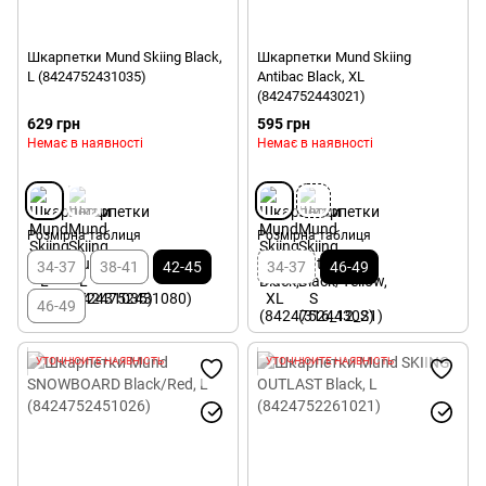
Шкарпетки Mund Skiing Black,
Шкарпетки Mund Skiing
L (8424752431035)
Antibac Black, XL
(8424752443021)
629 грн
595 грн
Немає в наявності
Немає в наявності
Розмірна таблиця
Розмірна таблиця
34-37
38-41
42-45
34-37
46-49
46-49
УТОЧНЮЙТЕ НАЯВНІСТЬ
УТОЧНЮЙТЕ НАЯВНІСТЬ