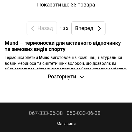
Показати ще 33 товара
Назад
Вперед
1
з 2
Mund — термоноски для активного відпочинку
та зимових видів спорту
Термошкарпетки
Mund
виготовлені з комбінації натуральної
вовни мериноса та синтетичних волокон, що дозволяє їм
зберігати тепло, відводити вологу та забезпечувати комфорт у
суворих умовах активного відпочинку чи зимових видів
Розгорнути
спорту.
Ключові переваги шкарпеток Mund
Комбінація натуральної вовни мериноса з сучасними
синтетичними волокнами дозволяє максимально
підтримувати оптимальну температуру ніг. Бренд активно
067-333-06-38
050-033-06-38
співпрацює з провідними лабораторіями, впроваджуючи у
виробництво:
Магазини
Outlast для терморегуляції