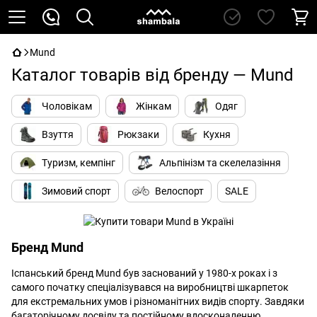
Mund
Каталог товарів від бренду — Mund
Чоловікам
Жінкам
Одяг
Взуття
Рюкзаки
Кухня
Туризм, кемпінг
Альпінізм та скелелазіння
Зимовий спорт
Велоспорт
SALE
Бренд Mund
Іспанський бренд Mund був заснований у 1980-х роках і з
самого початку спеціалізувався на виробництві шкарпеток
для екстремальних умов і різноманітних видів спорту. Завдяки
багаторічному досвіду та постійному вдосконаленню