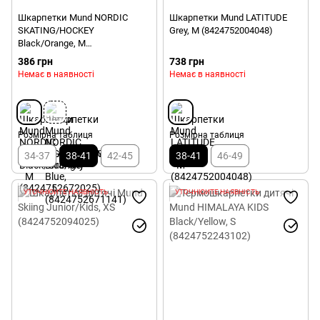
Шкарпетки Mund NORDIC
Шкарпетки Mund LATITUDE
SKATING/HOCKEY
Grey, M (8424752004048)
Black/Orange, M
(8424752672025)
386 грн
738 грн
Немає в наявності
Немає в наявності
Розмірна таблиця
Розмірна таблиця
34-37
38-41
42-45
38-41
46-49
УТОЧНЮЙТЕ НАЯВНІСТЬ
УТОЧНЮЙТЕ НАЯВНІСТЬ