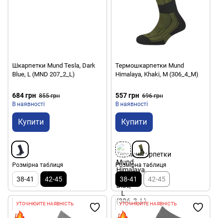
Шкарпетки Mund Tesla, Dark
Термошкарпетки Mund
Blue, L (MND 207_2_L)
Himalaya, Khaki, M (306_4_M)
684 грн
557 грн
855 грн
696 грн
В наявності
В наявності
Купити
Купити
Розмірна таблиця
Розмірна таблиця
38-41
42-45
38-41
42-45
УТОЧНЮЙТЕ НАЯВНІСТЬ
УТОЧНЮЙТЕ НАЯВНІСТЬ