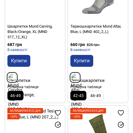
Шкарпетки Mund Carving,
Термошкарпетки Mund Altai,
Black/Orange, XL (MND
Blue, L (MND 402_2_L)
317_12_XL)
687 грн
660 грн
825 грн
В наявності
В наявності
Купити
Купити
Розмірна таблиця
Розмірна таблиця
46-49
42-45
46-49
ЗАЛИШИЛОСЯ 23 ДНІ
ЗАЛИШИЛОСЯ 23 ДНІ
−20%
−20%