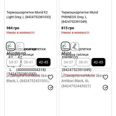
Термошкарпетки Mund K2
Термошкарпетки Mund
Light Grey, L (8424752381033)
PIRINEOS Grey, L
(8424752391049)
984 грн
815 грн
Немає в наявності
Немає в наявності
Розмірна таблиця
Розмірна таблиця
34-37
38-41
42-45
34-37
38-41
42-45
УТОЧНЮЙТЕ НАЯВНІСТЬ
УТОЧНЮЙТЕ НАЯВНІСТЬ