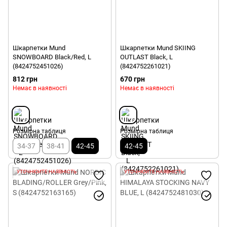
Шкарпетки Mund
Шкарпетки Mund SKIING
SNOWBOARD Black/Red, L
OUTLAST Black, L
(8424752451026)
(8424752261021)
812 грн
670 грн
Немає в наявності
Немає в наявності
Розмірна таблиця
Розмірна таблиця
34-37
38-41
42-45
42-45
УТОЧНЮЙТЕ НАЯВНІСТЬ
УТОЧНЮЙТЕ НАЯВНІСТЬ