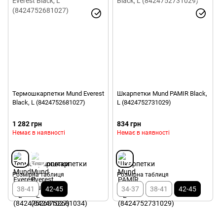
Термошкарпетки Mund Everest
Шкарпетки Mund PAMIR Black,
Black, L (8424752681027)
L (8424752731029)
1 282 грн
834 грн
Немає в наявності
Немає в наявності
Розмірна таблиця
Розмірна таблиця
38-41
42-45
34-37
38-41
42-45