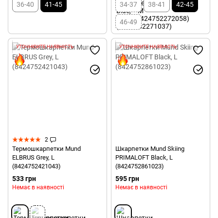
36-40
41-45
34-37
38-41
42-45
46-49
УТОЧНЮЙТЕ НАЯВНІСТЬ
УТОЧНЮЙТЕ НАЯВНІСТЬ
2
Термошкарпетки Mund
Шкарпетки Mund Skiing
ELBRUS Grey, L
PRIMALOFT Black, L
(8424752421043)
(8424752861023)
533 грн
595 грн
Немає в наявності
Немає в наявності