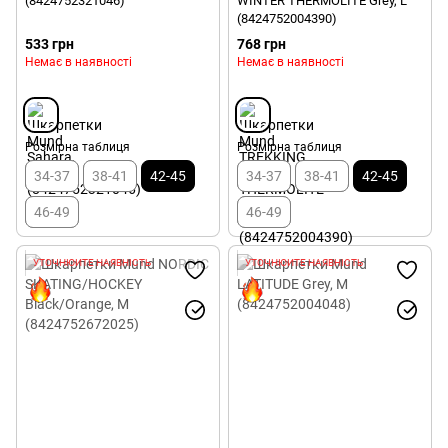
(8424752321046)
WINTER THERMOLITE Grey, L
(8424752004390)
533 грн
768 грн
Немає в наявності
Немає в наявності
Розмірна таблиця
Розмірна таблиця
34-37
38-41
42-45
34-37
38-41
42-45
46-49
46-49
УТОЧНЮЙТЕ НАЯВНІСТЬ
УТОЧНЮЙТЕ НАЯВНІСТЬ