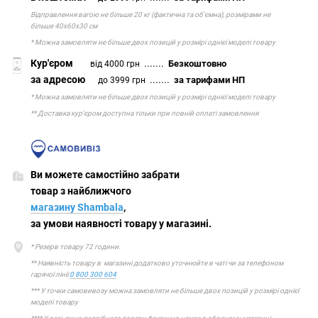
Відправлення вагою не більше 20 кг (фактична та об'ємна), розмірами не
більше 40х60х30 см
* Можна замовляти не більше двох позицій у розмірі однієї моделі товару
Кур'єром
.......
Безкоштовно
від 4000 грн
за адресою
.......
за тарифами НП
до 3999 грн
* Можна замовляти не більше двох позицій у розмірі однієї моделі товару
** Доставка кур'єром доступна тільки при повній оплаті замовлення
Ви можете самостійно забрати
товар з найближчого
магазину Shambala
,
за умови наявності товару у магазині.
* Резерв товару 72 години.
** Наявність товару в магазині додатково уточнюйте в чаті чи за телефоном
гарячої лінії
0 800 300 604
*** У точки самовивозу можна замовляти не більше двох позицій у розмірі однієї
моделі товару