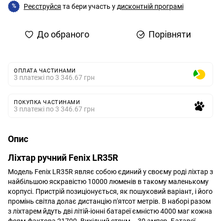
Реєструйся
та бери участь у
дисконтній програмі
%
До обраного
Порівняти
ОПЛАТА ЧАСТИНАМИ
3 платежі по 3 346.67 грн
ПОКУПКА ЧАСТИНАМИ
3 платежі по 3 346.67 грн
Опис
Ліхтар ручний Fenix LR35R
Модель Fenix LR35R являє собою єдиний у своєму роді ліхтар з
найбільшою яскравістю 10000 люменів в такому маленькому
корпусі. Пристрій позиціонується, як пошуковий варіант, і його
промінь світла долає дистанцію п'ятсот метрів. В наборі разом
з ліхтарем йдуть дві літій-іонні батареї ємністю 4000 маг кожна
форм-фактора 21700. Вихідний струм – 30 ампер. Батареї