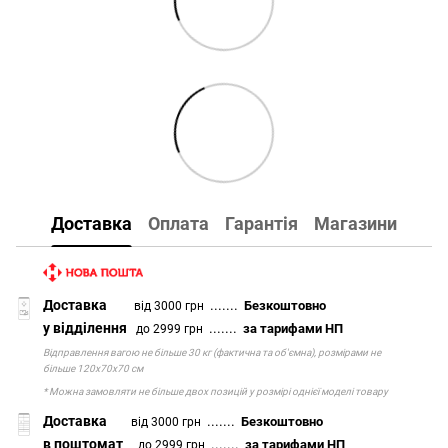
Доставка
Оплата
Гарантія
Магазини
Доставка
.......
Безкоштовно
від 3000 грн
у відділення
.......
за тарифами НП
до 2999 грн
Відправлення вагою не більше 30 кг (фактична та об'ємна), розмірами не
більше 120х70х70 см
* Можна замовляти не більше двох позицій у розмірі однієї моделі товару
Доставка
.......
Безкоштовно
від 3000 грн
в поштомат
.......
за тарифами НП
до 2999 грн