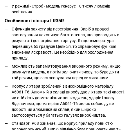
У режимі «Строб» модель генерує 10 тисяч люменів
освітлення.
Особливості ліхтаря LR35R
Є функція захисту від перегрівання. Виріб в процесі
застосування накопичує багато тепла, що призводить в
результаті до нагрівання корпусу. Якщо температура
перевищує 65 градусів Цельсія, то спрацьовує функція
зниження яскравості. Це необхідно для охолодження
приладу.
Можливість запам'ятовування вибраного режиму. Якщо
вимкнути модель, а потім включити знову, то буде діяти
той режим, що застосовувався перед вимиканням.
Корпус ліхтаря зроблений з високоміцного матеріалу
А6061-Т6. Алюміній в складі виробу дає ліхтаря такі якості,
як стійкість до механічних пошкоджень, ударів і зносу.
Відзначимо, що матеріал А6061-Т6 являє собою дуже
добротний алюмінієвий сплав, який широко
застосовується у багатьох галузях виробництва.
Стандарт IP68 означає, що корпус приладу повністю
водонепроникний. Виріб відмінно буде працювати навіть