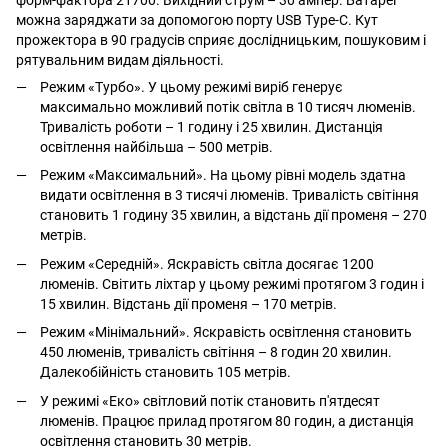
можна заряджати за допомогою порту USB Type-C. Кут
прожектора в 90 градусів сприяє дослідницьким, пошуковим і
рятувальним видам діяльності.
Режим «Турбо». У цьому режимі виріб генерує
максимально можливий потік світла в 10 тисяч люменів.
Тривалість роботи – 1 годину і 25 хвилин. Дистанція
освітлення найбільша – 500 метрів.
Режим «Максимальний». На цьому рівні модель здатна
видати освітлення в 3 тисячі люменів. Тривалість світіння
становить 1 годину 35 хвилин, а відстань дії променя – 270
метрів.
Режим «Середній». Яскравість світла досягає 1200
люменів. Світить ліхтар у цьому режимі протягом 3 годин і
15 хвилин. Відстань дії променя – 170 метрів.
Режим «Мінімальний». Яскравість освітлення становить
450 люменів, тривалість світіння – 8 годин 20 хвилин.
Далекобійність становить 105 метрів.
У режимі «Еко» світловий потік становить п'ятдесят
люменів. Працює прилад протягом 80 годин, а дистанція
освітлення становить 30 метрів.