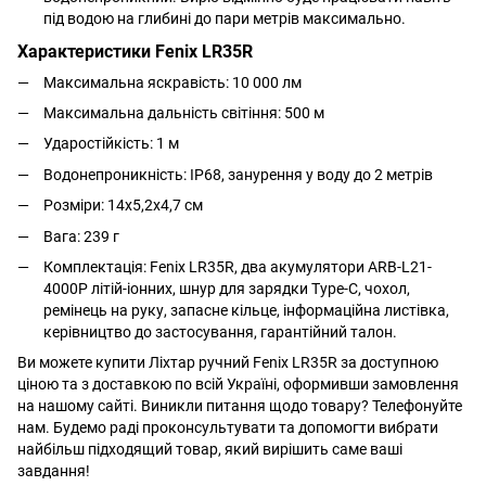
під водою на глибині до пари метрів максимально.
Характеристики Fenix LR35R
Максимальна яскравість: 10 000 лм
Максимальна дальність світіння: 500 м
Ударостійкість: 1 м
Водонепроникність:
IP68, занурення у воду до 2 метрів
Розміри: 14х5,2х4,7 см
Вага: 239 г
Комплектація: Fenix LR35R, два акумулятори ARB-L21-
4000P літій-іонних, шнур для зарядки Type-C, чохол,
ремінець на руку, запасне кільце, інформаційна листівка,
керівництво до застосування, гарантійний талон.
Ви можете купити Ліхтар ручний Fenix LR35R за доступною
ціною та з доставкою по всій Україні, оформивши замовлення
на нашому сайті. Виникли питання щодо товару? Телефонуйте
нам. Будемо раді проконсультувати та допомогти вибрати
найбільш підходящий товар, який вирішить саме ваші
завдання!