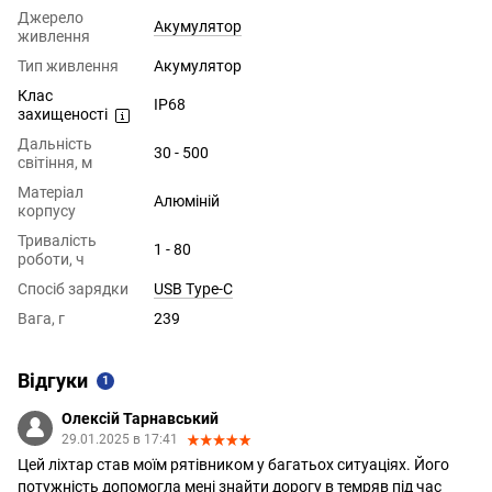
Джерело
Акумулятор
живлення
Тип живлення
Акумулятор
Клас
IP68
захищеності
Дальність
30 - 500
світіння, м
Матеріал
Алюміній
корпусу
Тривалість
1 - 80
роботи, ч
Спосіб зарядки
USB Type-C
Вага, г
239
Відгуки
1
Олексій Тарнавський
29.01.2025 в 17:41
Цей ліхтар став моїм рятівником у багатьох ситуаціях. Його
потужність допомогла мені знайти дорогу в темряв під час