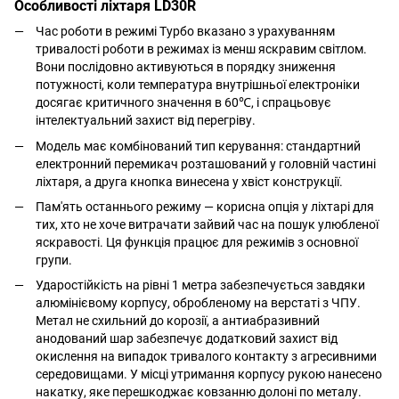
Особливості ліхтаря LD30R
Час роботи в режимі Турбо вказано з урахуванням
тривалості роботи в режимах із менш яскравим світлом.
Вони послідовно активуються в порядку зниження
потужності, коли температура внутрішньої електроніки
досягає критичного значення в 60℃, і спрацьовує
інтелектуальний захист від перегріву.
Модель має комбінований тип керування: стандартний
електронний перемикач розташований у головній частині
ліхтаря, а друга кнопка винесена у хвіст конструкції.
Пам'ять останнього режиму — корисна опція у ліхтарі для
тих, хто не хоче витрачати зайвий час на пошук улюбленої
яскравості. Ця функція працює для режимів з основної
групи.
Ударостійкість на рівні 1 метра забезпечується завдяки
алюмінієвому корпусу, обробленому на верстаті з ЧПУ.
Метал не схильний до корозії, а антиабразивний
анодований шар забезпечує додатковий захист від
окислення на випадок тривалого контакту з агресивними
середовищами. У місці утримання корпусу рукою нанесено
накатку, яке перешкоджає ковзанню долоні по металу.