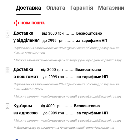
Доставка
Оплата
Гарантія
Магазини
Доставка
.......
Безкоштовно
від 3000 грн
у відділення
.......
за тарифами НП
до 2999 грн
Відправлення вагою не більше 30 кг (фактична та об'ємна), розмірами не
більше 120х70х70 см
* Можна замовляти не більше двох позицій у розмірі однієї моделі товару
Доставка
.......
Безкоштовно
від 3000 грн
в поштомат
.......
за тарифами НП
до 2999 грн
Відправлення вагою не більше 20 кг (фактична та об'ємна), розмірами не
більше 40х60х30 см
* Можна замовляти не більше двох позицій у розмірі однієї моделі товару
Кур'єром
.......
Безкоштовно
від 4000 грн
за адресою
.......
за тарифами НП
до 3999 грн
* Можна замовляти не більше двох позицій у розмірі однієї моделі товару
** Доставка кур'єром доступна тільки при повній оплаті замовлення