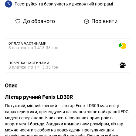
Реєструйся
та бери участь у
дисконтній програмі
%
До обраного
Порівняти
ОПЛАТА ЧАСТИНАМИ
3 платежі по 1 413.33 грн
ПОКУПКА ЧАСТИНАМИ
3 платежі по 1 413.33 грн
Опис
Ліхтар ручний Fenix LD30R
Потужний, міцний і легкий — ліхтар Fenix LD30R має всі ці
характеристики, претендуючи на звання чи не найкращої EDC
моделі серед аналогічних освітлювальних пристроїв в
асортименті бренду. Завдяки компактним розмірам, ліхтар
можна носити з собою на повсякденні прогулянки для
підсвічування дороги в темний час доби. При цьому його