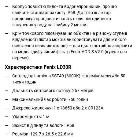
Корпус повністю пило- та водонепроникний, про що
свідчить стандарт захисту IP68. До того ж ліхтар
продовжує працювати навіть після півгодинного
занурення у воду на глибину 2 метри.
Крім точкового підсвічування об'єктів на різному ступені
віддаленості ліхтар можна використовувати для м'якого
освітлення невеликої площі — для цього потрібно закріпити
на моделі дифузійний фільтр Fenix AOD-S V2.0 (купується
окремо).
Характеристики Fenix LD30R
Світлодіод Luminus SST40 (6000К) із терміном служби 50
тисяч годин
Дальність світлового потоку: 267 метрів
Максимальний час роботи: 750 годин
Джерело живлення: 1 х 18650 або 2 х CR123A
Удароміцність: 1 м
Захист від пилу та вологи: IP68
Розміри: 129.7 х 26.5 х 22.6 мм