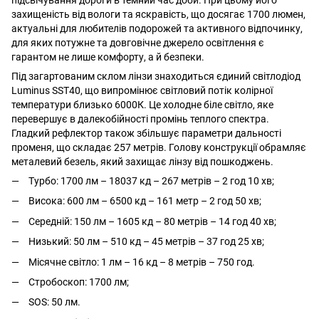
захищеність від вологи та яскравість, що досягає 1700 люмен,
актуальні для любителів подорожей та активного відпочинку,
для яких потужне та довговічне джерело освітлення є
гарантом не лише комфорту, а й безпеки.
Під загартованим склом лінзи знаходиться єдиний світлодіод
Luminus SST40, що випромінює світловий потік колірної
температури близько 6000К. Це холодне біле світло, яке
перевершує в далекобійності промінь теплого спектра.
Гладкий рефлектор також збільшує параметри дальності
променя, що складає 257 метрів. Голову конструкції обрамляє
металевий безель, який захищає лінзу від пошкоджень.
Турбо: 1700 лм – 18037 кд – 267 метрів – 2 год 10 хв;
Висока: 600 лм – 6500 кд – 161 метр – 2 год 50 хв;
Середній: 150 лм – 1605 кд – 80 метрів – 14 год 40 хв;
Низький: 50 лм – 510 кд – 45 метрів – 37 год 25 хв;
Місячне світло: 1 лм – 16 кд – 8 метрів – 750 год.
Стробоскоп: 1700 лм;
SOS: 50 лм.