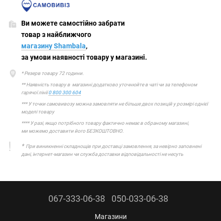
Ви можете самостійно забрати
товар з найближчого
магазину Shambala
,
за умови наявності товару у магазині.
* Резерв товару 72 години.
** Наявність товару в магазині додатково уточнюйте в чаті чи за телефоном
гарячої лінії
0 800 300 604
*** У точки самовивозу можна замовляти не більше двох позицій у розмірі однієї
моделі товару
**** У разі, якщо потрібного товару фактично немає в обраному магазині,
ми можемо доставити його БЕЗКОШТОВНО.
*
При виникненні складнощів при доставці замовлення, за невірно заповнені
дані, інтернет-магазин чи служба доставки відповідальності не несуть
067-333-06-38
050-033-06-38
Магазини