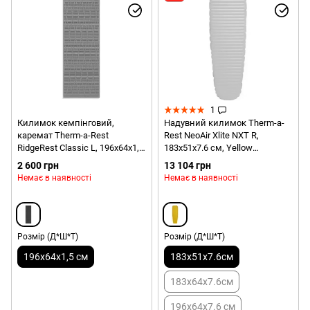
1
Килимок кемпінговий,
Надувний килимок Therm-a-
каремат Therm-a-Rest
Rest NeoAir Xlite NXT R,
RidgeRest Classic L, 196х64х1,5
183х51х7.6 см, Yellow
см, Charcoal (THR 6433)
(0040818116272)
2 600 грн
13 104 грн
Немає в наявності
Немає в наявності
Розмір (Д*Ш*Т)
Розмір (Д*Ш*Т)
196х64х1,5 см
183x51x7.6см
183x64x7.6см
196x64x7.6 см