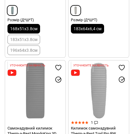
Розмір (Д*Ш*Т)
Розмір (Д*Ш*Т)
168x51x3.8см
183х64х6,4 см
183х51х3.8см
196х64х3.8см
УТОЧНЮЙТЕ НАЯВНІСТЬ
УТОЧНЮЙТЕ НАЯВНІСТЬ
1
Самонадувний килимок
Килимок самонадувний
Therm-a-Rest MondoKing 3D
Therm-a-Rest Trail Pro RW,