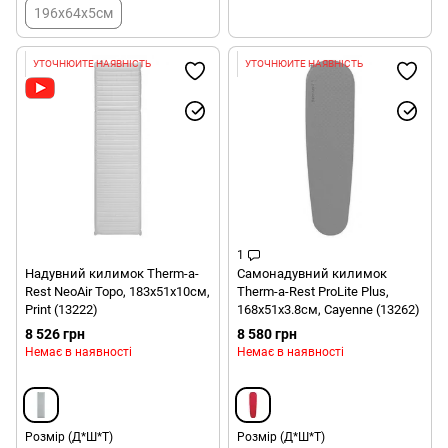
196х64х5см
УТОЧНЮЙТЕ НАЯВНІСТЬ
УТОЧНЮЙТЕ НАЯВНІСТЬ
1
Надувний килимок Therm-a-
Самонадувний килимок
Rest NeoAir Topo, 183х51х10см,
Therm-a-Rest ProLite Plus,
Print (13222)
168х51х3.8см, Cayenne (13262)
8 526 грн
8 580 грн
Немає в наявності
Немає в наявності
Розмір (Д*Ш*Т)
Розмір (Д*Ш*Т)