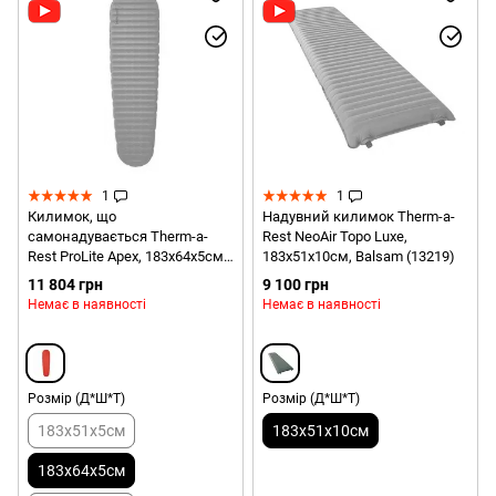
1
1
Килимок, що
Надувний килимок Therm-a-
самонадувається Therm-a-
Rest NeoAir Topo Luxe,
Rest ProLite Apex, 183х64х5см,
183х51х10см, Balsam (13219)
Heat Wave (13257)
11 804 грн
9 100 грн
Немає в наявності
Немає в наявності
Розмір (Д*Ш*Т)
Розмір (Д*Ш*Т)
183x51x5см
183x51x10см
183x64x5см