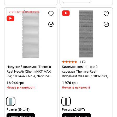
УТОЧНЮЙТЕ НАЯВНІСТЬ
1
Надувний килимок Therm-a-
Килимок кемпінговий,
Rest NeoAir Xtherm NXT MAX
каремат Therm-a-Rest
RW, 183х64х7.6 см, Neptune
RidgeRest Classic R, 183х51х1,5
(0040818116364)
см, Charcoal (THR 6432)
16 944 грн
1 976 грн
Немає в наявності
Немає в наявності
Розмір (Д*Ш*Т)
Розмір (Д*Ш*Т)