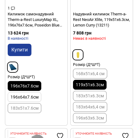
1
Килимок самонадувний
Надувний килимок Therm-a-
Therm-a-Rest LuxuryMap XL,
Rest NeoAir Xlite, 119х51х6.3см,
196x76х7.6см, Poseidon Blue
Lemon Curry (13211)
(0040818132807)
13 624 грн
7 808 грн
В наявності
Немає в наявності
Купити
Розмір (Д*Ш*Т)
168х51х6,4 см
Розмір (Д*Ш*Т)
119x51x6.3см
196x76х7.6см
183x51x6.3см
196x64х7.6см
183х64х6,4 см
183х51х7.6см
196x63x6.3см
УТОЧНЮЙТЕ НАЯВНІСТЬ
УТОЧНЮЙТЕ НАЯВНІСТЬ