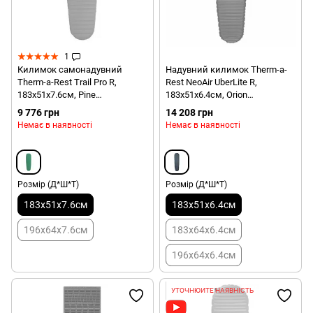
1
Килимок самонадувний
Надувний килимок Therm-a-
Therm-a-Rest Trail Pro R,
Rest NeoAir UberLite R,
183х51х7.6см, Pine
183х51х6.4см, Orion
(0040818132166)
(0040818132487)
9 776 грн
14 208 грн
Немає в наявності
Немає в наявності
Розмір (Д*Ш*Т)
Розмір (Д*Ш*Т)
183х51х7.6см
183х51х6.4см
196х64х7.6см
183х64х6.4см
196х64х6.4см
УТОЧНЮЙТЕ НАЯВНІСТЬ