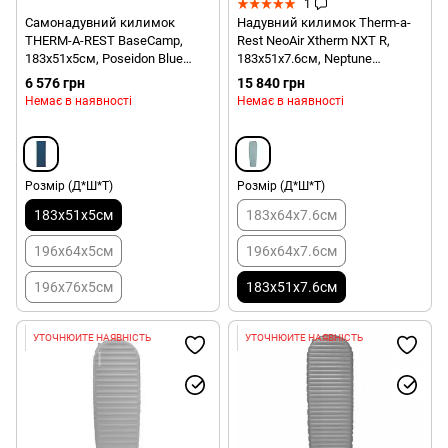
1
Самонадувний килимок
Надувний килимок Therm-a-
THERM-A-REST BaseCamp,
Rest NeoAir Xtherm NXT R,
183х51х5см, Poseidon Blue
183х51х7.6см, Neptune
(0040818132814)
(0040818116333)
6 576 грн
15 840 грн
Немає в наявності
Немає в наявності
Розмір (Д*Ш*Т)
Розмір (Д*Ш*Т)
183х51х5см
183x64х7.6см
196х64х5см
196x64х7.6см
196х76х5см
183х51х7.6см
УТОЧНЮЙТЕ НАЯВНІСТЬ
УТОЧНЮЙТЕ НАЯВНІСТЬ