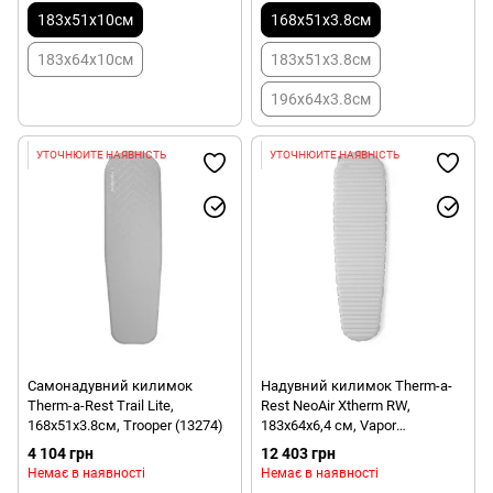
183x51x10см
168x51x3.8см
183x64x10см
183x51x3.8см
196х64х3.8см
УТОЧНЮЙТЕ НАЯВНІСТЬ
УТОЧНЮЙТЕ НАЯВНІСТЬ
Самонадувний килимок
Надувний килимок Therm-a-
Therm-a-Rest Trail Lite,
Rest NeoAir Xtherm RW,
168х51х3.8см, Trooper (13274)
183х64х6,4 см, Vapor
(0040818115909)
4 104 грн
12 403 грн
Немає в наявності
Немає в наявності