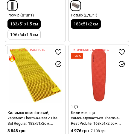
Розмір (Д*Ш*Т)
Розмір (Д*Ш*Т)
183х51х1,5 см
183х51х2 см
196х64х1,5 см
УТОЧНЮЙТЕ НАЯВНІСТЬ
УТОЧНЮЙТЕ НАЯВНІСТЬ
−30%
1
Килимок кемпінговий,
Килимок, що
каремат Therm-a-Rest Z Lite
самонадувається Therm-a-
Sol Regular, 183х51х2см,
Rest ProLite, 168х51х2.5см,
Limon/Silver (0040818066706)
Poppy (13266)
3 848 грн
4 976 грн
7 108 грн