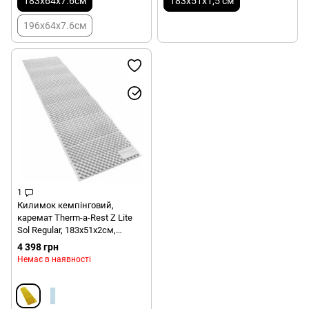
183x64x7.6см
183х51х1,5 см
196х64х7.6см
1
Килимок кемпінговий,
каремат Therm-a-Rest Z Lite
Sol Regular, 183х51х2см,
Limon/Silver (THR 06670)
4 398 грн
Немає в наявності