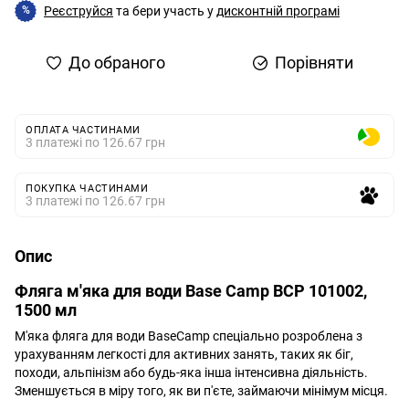
Реєструйся
та бери участь у
дисконтній програмі
%
До обраного
Порівняти
ОПЛАТА ЧАСТИНАМИ
3 платежі по 126.67 грн
ПОКУПКА ЧАСТИНАМИ
3 платежі по 126.67 грн
Опис
Фляга м'яка для води Base Camp BCP 101002,
1500 мл
М'яка фляга для води BaseCamp спеціально розроблена з
урахуванням легкості для активних занять, таких як біг,
походи, альпінізм або будь-яка інша інтенсивна діяльність.
Зменшується в міру того, як ви п'єте, займаючи мінімум місця.