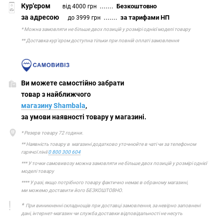
Кур'єром
.......
Безкоштовно
від 4000 грн
за адресою
.......
за тарифами НП
до 3999 грн
* Можна замовляти не більше двох позицій у розмірі однієї моделі товару
** Доставка кур'єром доступна тільки при повній оплаті замовлення
Ви можете самостійно забрати
товар з найближчого
магазину Shambala
,
за умови наявності товару у магазині.
* Резерв товару 72 години.
** Наявність товару в магазині додатково уточнюйте в чаті чи за телефоном
гарячої лінії
0 800 300 604
*** У точки самовивозу можна замовляти не більше двох позицій у розмірі однієї
моделі товару
**** У разі, якщо потрібного товару фактично немає в обраному магазині,
ми можемо доставити його БЕЗКОШТОВНО.
*
При виникненні складнощів при доставці замовлення, за невірно заповнені
дані, інтернет-магазин чи служба доставки відповідальності не несуть