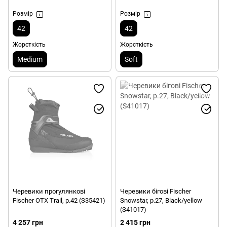
Розмір
Розмір
42
42
Жорсткість
Жорсткість
Medium
Soft
Черевики прогулянкові
Черевики бігові Fischer
Fischer OTX Trail, р.42 (S35421)
Snowstar, р.27, Black/yellow
(S41017)
4 257 грн
2 415 грн