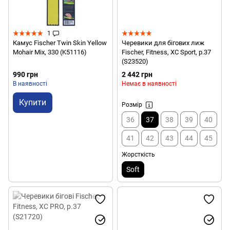
1
Камус Fischer Twin Skin Yellow
Черевики для бігових лиж
Mohair Mix, 330 (K51116)
Fischer, Fitness, XC Sport, р.37
(S23520)
990 грн
2 442 грн
В наявності
Немає в наявності
Купити
Розмір
36
37
38
39
40
41
42
43
44
45
Жорсткість
Soft