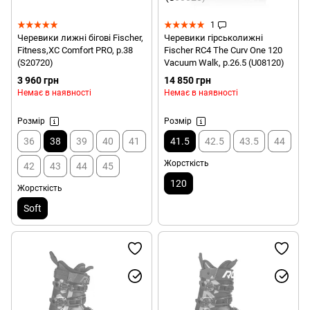
1
Черевики лижні бігові Fischer,
Черевики гірськолижні
Fitness,XC Comfort PRO, р.38
Fischer RC4 The Curv One 120
(S20720)
Vacuum Walk, р.26.5 (U08120)
3 960 грн
14 850 грн
Немає в наявності
Немає в наявності
Розмір
Розмір
36
38
39
40
41
41.5
42.5
43.5
44
Жорсткість
42
43
44
45
120
Жорсткість
Soft