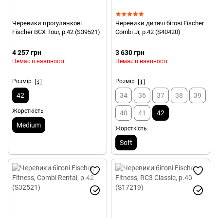
Черевики прогулянкові
Черевики дитячі бігові Fischer
Fischer BCX Tour, р.42 (S39521)
Combi Jr, р.42 (S40420)
4 257 грн
3 630 грн
Немає в наявності
Немає в наявності
Розмір
Розмір
42
34
36
37
38
39
Жорсткість
40
41
42
Medium
Жорсткість
Soft