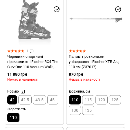
1
Черевики спортивні
Палиці гірськолижні
гірськолижні Fischer RC4 The
універсальні Fischer XTR Alu,
Curv One 110 Vacuum Walk,
110 см (Z37017)
р.26.5 (U08220)
11 880 грн
870 грн
Немає в наявності
Немає в наявності
Розмір
Довжина, см
42
42.5
43.5
45.
110
115
120
125
Жорсткість
130
135
110