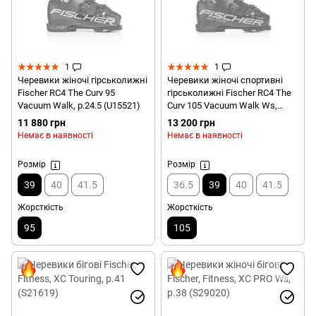
1
1
Черевики жіночі гірськолижні
Черевики жіночі спортивні
Fischer RC4 The Curv 95
гірськолижні Fischer RC4 The
Vacuum Walk, р.24.5 (U15521)
Curv 105 Vacuum Walk Ws,
р.24.5 (U15420)
11 880 грн
13 200 грн
Немає в наявності
Немає в наявності
Розмір
Розмір
39
40
41.5
36.5
39
40
41.5
Жорсткість
Жорсткість
95
105