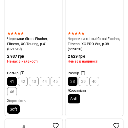
Черевики бігові Fischer,
Черевики жіночі бігові Fischer,
Fitness, XC Touring, р.41
Fitness, XC PRO Ws, р.38
(S21619)
(S29020)
2 937 грн
2 629 грн
Немає в наявності
Немає в наявності
Розмір
Розмір
41
42
43
44
45
38
39
40
Жорсткість
46
Soft
Жорсткість
Soft