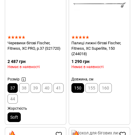
Черевики бігові Fischer,
Палиці лижні бігові Fischer,
Fitness, XC PRO, р.37 (S21720)
Fitness, XC Superlite, 150
(Z44018)
2 487 грн
1 290 грн
Немає в наявності
Немає в наявності
Розмір
Довжина, см
37
38
39
40
41
150
155
160
44
Жорсткість
Soft