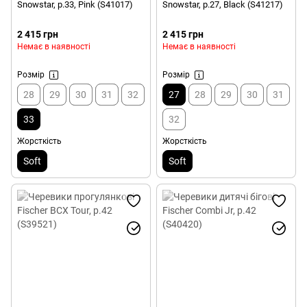
Snowstar, р.33, Pink (S41017)
Snowstar, р.27, Black (S41217)
2 415 грн
2 415 грн
Немає в наявності
Немає в наявності
Розмір
Розмір
28
29
30
31
32
27
28
29
30
31
33
32
Жорсткість
Жорсткість
Soft
Soft