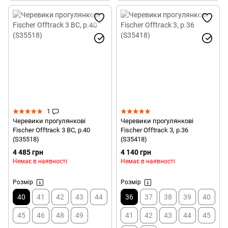
1
Черевики прогулянкові
Черевики прогулянкові
Fischer Offtrack 3 BC, р.40
Fischer Offtrack 3, р.36
(S35518)
(S35418)
4 485 грн
4 140 грн
Немає в наявності
Немає в наявності
Розмір
Розмір
40
41
42
43
44
36
37
38
39
40
45
46
48
49
41
42
43
44
45