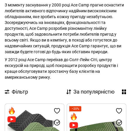
З моменту заснування у 2000 році Ace Camp прагне оснастити
любителів активного відпочинку надійним високоякісним
обладнанням, яке зробить кожну пригоду незабутньою.
Зосереджуючись на інноваціях, функціональності та
доступності, Ace Camp розробив різноманітну лінійку
продуктів, щоб задовольнити потреби любителів пригод у
всьому світі. Якщо ви в кемпінгу, в поході або готуєтеся до
надзвичайних ситуацій, продукція Ace Camp гарантує, що ви
завжди будете готові до будь-яких обставин природи.
У 2012 році Ace Camp переїхав до Солт-Лейк-Сіті, центру
екскурсій на природі, щоб покращити розробку продуктів і
краще обслуговувати зростаючу базу клієнтів на
американському ринку.
Фільтр
За популярністю
−20%