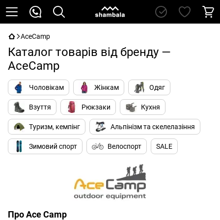
AceCamp
Каталог товарів від бренду —
AceCamp
Чоловікам
Жінкам
Одяг
Взуття
Рюкзаки
Кухня
Туризм, кемпінг
Альпінізм та скелелазіння
Зимовий спорт
Велоспорт
SALE
Про Ace Camp