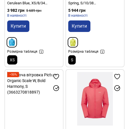
Cerulean Blue, XS/8/34
Spring, S/10/38
(5055571780702)
(5056601036226)
3 982 грн
5 944 грн
5 689 грн
В наявності
В наявності
Купити
Купити
Розмірна таблиця
Розмірна таблиця
XS
S
−50%