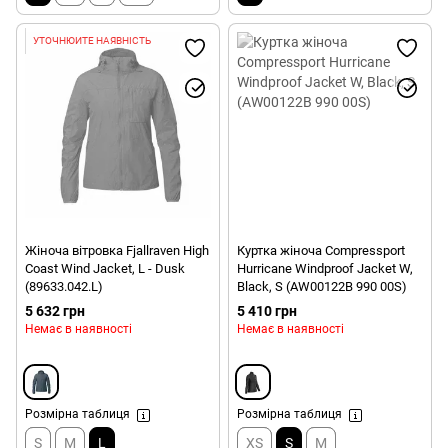
УТОЧНЮЙТЕ НАЯВНІСТЬ
Жіноча вітровка Fjallraven High
Куртка жіноча Compressport
Coast Wind Jacket, L - Dusk
Hurricane Windproof Jacket W,
(89633.042.L)
Black, S (AW00122B 990 00S)
5 632 грн
5 410 грн
Немає в наявності
Немає в наявності
Розмірна таблиця
Розмірна таблиця
S
M
L
XS
S
M