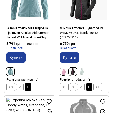
Жіноча трекінгова вітровка
Жіноча вітровка Dynafit VERT
Fjallraven Abisko Midsummer
WIND W JKT, black, 46/40
Jacket W, Mineral Blue/Clay
(709750911)
Blue, L (7323450601331)
8 791 грн
6 750 грн
12 558 грн
В наявності
В наявності
Купити
Купити
Розмірна таблиця
Розмірна таблиця
XS
M
L
XS
S
M
L
XL