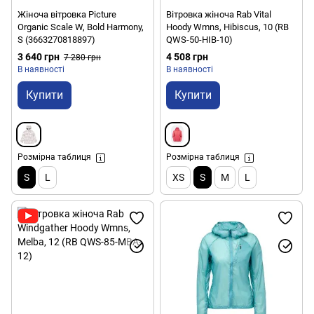
Жіноча вітровка Picture
Вітровка жіноча Rab Vital
Organic Scale W, Bold Harmony,
Hoody Wmns, Hibiscus, 10 (RB
S (3663270818897)
QWS-50-HIB-10)
3 640 грн
4 508 грн
7 280 грн
В наявності
В наявності
Купити
Купити
Розмірна таблиця
Розмірна таблиця
S
L
XS
S
M
L