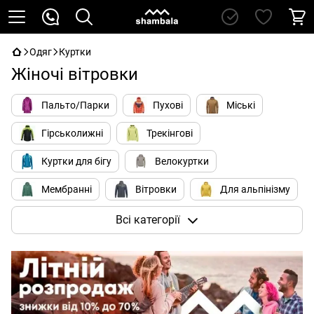
Одяг
Куртки
Жіночі вітровки
Пальто/Парки
Пухові
Міські
Гірськолижні
Трекінгові
Куртки для бігу
Велокуртки
Мембранні
Вітровки
Для альпінізму
Soft Shell
Всі категорії