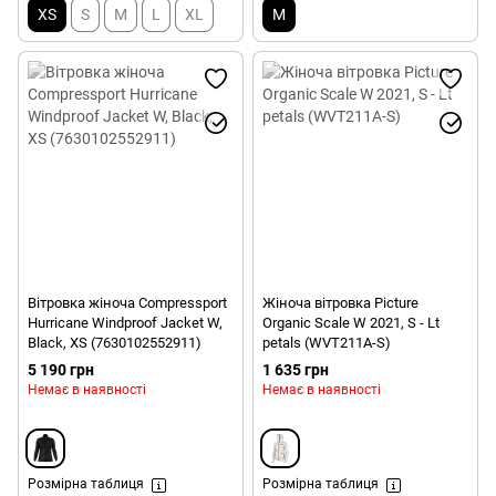
XS
S
M
L
XL
M
Вітровка жіноча Compressport
Жіноча вітровка Picture
Hurricane Windproof Jacket W,
Organic Scale W 2021, S - Lt
Black, XS (7630102552911)
petals (WVT211A-S)
5 190 грн
1 635 грн
Немає в наявності
Немає в наявності
Розмірна таблиця
Розмірна таблиця