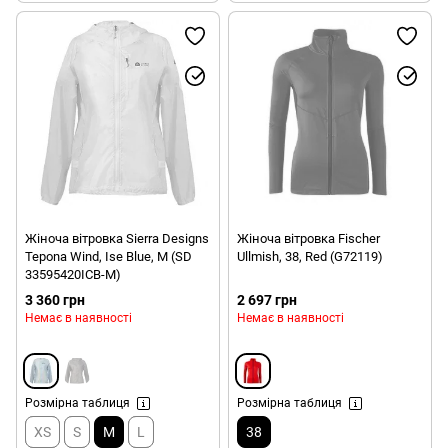
Жіноча вітровка Sierra Designs
Жіноча вітровка Fischer
Tepona Wind, Ise Blue, M (SD
Ullmish, 38, Red (G72119)
33595420ICB-M)
3 360 грн
2 697 грн
Немає в наявності
Немає в наявності
Розмірна таблиця
Розмірна таблиця
XS
S
M
L
38