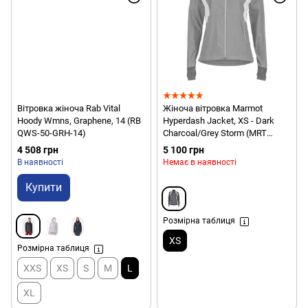
Вітровка жіноча Rab Vital
Жіноча вітровка Marmot
Hoody Wmns, Graphene, 14 (RB
Hyperdash Jacket, XS - Dark
QWS-50-GRH-14)
Charcoal/Grey Storm (MRT
59510.1891-XS)
4 508 грн
5 100 грн
В наявності
Немає в наявності
Купити
Розмірна таблиця
XS
Розмірна таблиця
XXS
XS
S
M
L
XL