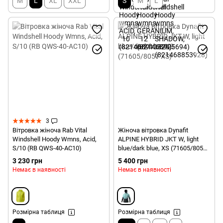
M
L
XL
XXL
S
M
L
3
Вітровка жіноча Rab Vital
Жіноча вітровка Dynafit
Windshell Hoody Wmns, Acid,
ALPINE HYBRID JKT W, light
S/10 (RB QWS-40-AC10)
blue/dark blue, XS (71605/8051
XS)
3 230 грн
5 400 грн
Немає в наявності
Немає в наявності
Розмірна таблиця
Розмірна таблиця