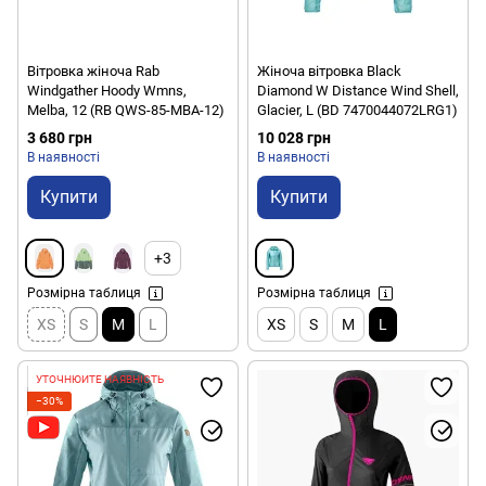
Вітровка жіноча Rab
Жіноча вітровка Black
Windgather Hoody Wmns,
Diamond W Distance Wind Shell,
Melba, 12 (RB QWS-85-MBA-12)
Glacier, L (BD 7470044072LRG1)
3 680 грн
10 028 грн
В наявності
В наявності
Купити
Купити
+3
Розмірна таблиця
Розмірна таблиця
XS
S
M
L
XS
S
M
L
УТОЧНЮЙТЕ НАЯВНІСТЬ
−30%