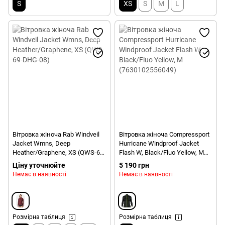
S
XS
S
M
L
Вітровка жіноча Rab Windveil
Вітровка жіноча Compressport
Jacket Wmns, Deep
Hurricane Windproof Jacket
Heather/Graphene, XS (QWS-69-
Flash W, Black/Fluo Yellow, M
DHG-08)
(7630102556049)
Ціну уточнюйте
5 190 грн
Немає в наявності
Немає в наявності
Розмірна таблиця
Розмірна таблиця