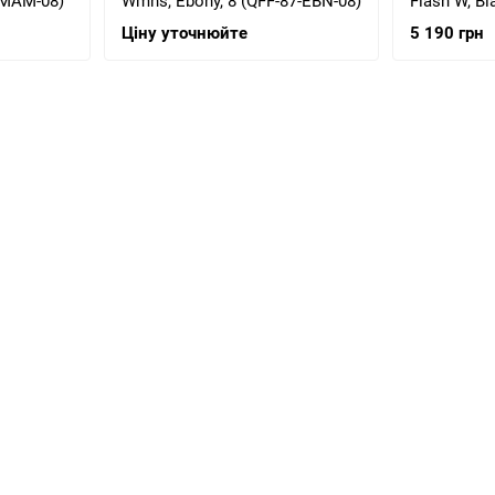
-MAM-08)
Wmns, Ebony, 8 (QFF-87-EBN-08)
Flash W, Bl
(763010255
Ціну уточнюйте
5 190 грн