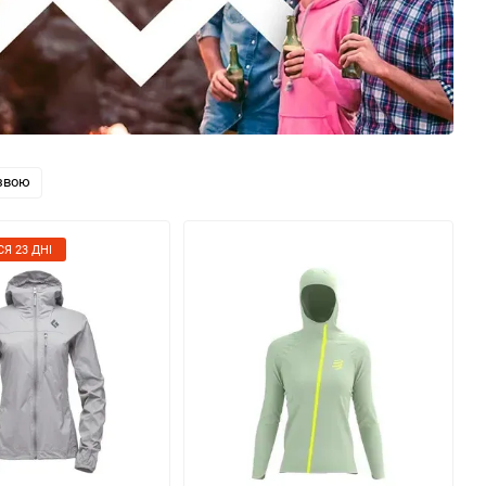
звою
Я 23 ДНІ