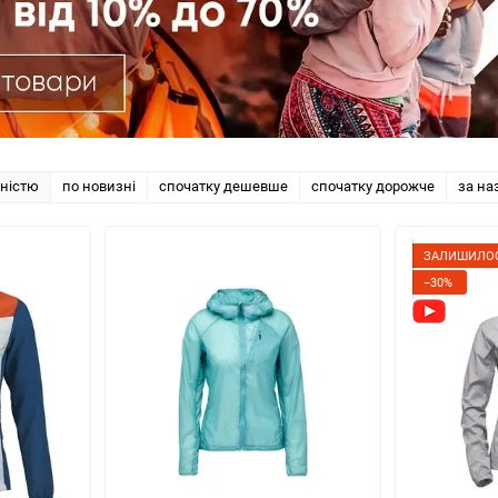
рністю
по новизні
спочатку дешевше
спочатку дорожче
за на
ЗАЛИШИЛОС
−30%