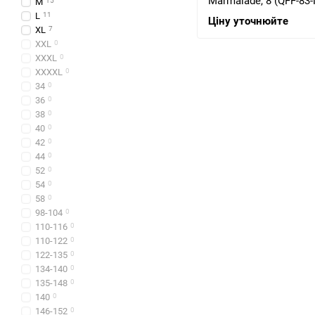
Marmalade, 8 (QFF-83
M
15
L
11
Ціну уточнюйте
XL
7
XXL
0
XXXL
0
XXXXL
0
34
0
36
0
38
0
40
0
42
0
44
0
52
0
54
0
58
0
98-104
0
110-116
0
110-122
0
122-135
0
134-140
0
135-148
0
140
0
146-152
0