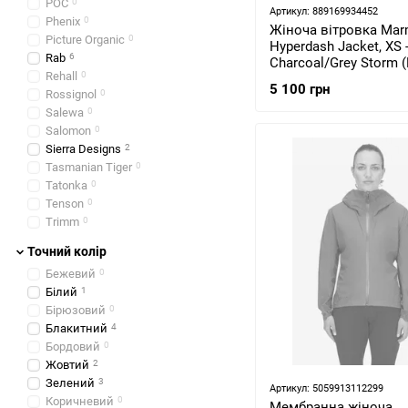
POC
0
Артикул: 889169934452
Phenix
0
Жіноча вітровка Mar
Picture Organic
0
Hyperdash Jacket, XS 
Rab
6
Charcoal/Grey Storm 
Rehall
0
59510.1891-XS)
5 100 грн
Rossignol
0
Salewa
0
Salomon
0
Sierra Designs
2
Tasmanian Tiger
0
Tatonka
0
Tenson
0
Trimm
0
Точний колір
Бежевий
0
Білий
1
Бірюзовий
0
Блакитний
4
Бордовий
0
Жовтий
2
Зелений
3
Артикул: 5059913112299
Коричневий
0
Мембранна жіноча