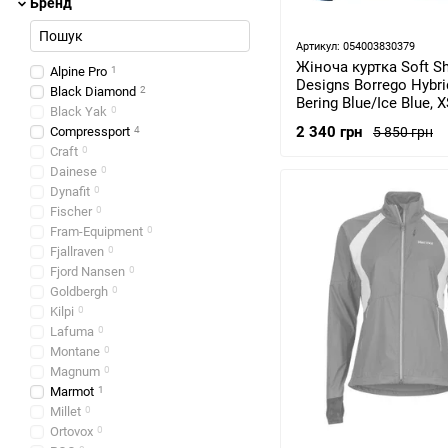
Бренд
Артикул: 054003830379
Жіноча куртка Soft She
Alpine Pro
1
Designs Borrego Hybri
Black Diamond
2
Bering Blue/Ice Blue, 
Black Yak
0
33595520BER-XS)
2 340 грн
5 850 грн
Compressport
4
Craft
0
Dainese
0
Dynafit
0
Fischer
0
Fram-Equipment
0
Fjallraven
0
Fjord Nansen
0
Goldbergh
0
Kilpi
0
Lafuma
0
Montane
0
Magnum
0
Marmot
1
Millet
0
Ortovox
0