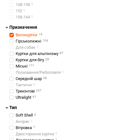
148-158
0
152
0
158-164
0
Призначення
Велокуртки
16
Гірськолижні
104
Для собак
0
Куртки для альпінізму
87
Куртки для бігу
28
Міські
171
Полювання/Риболовля
0
Середній шар
38
Тактичні
0
Трекінгові
237
Ultralight
61
Тип
Soft Shell
4
Анорак
0
Вітровка
7
Двостороння куртка
0
1