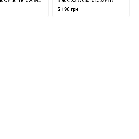
ack/Fluo Yellow, M
Black, XS (7630102552911)
6049)
5 190 грн