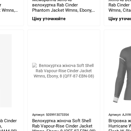
r
велокуртка Rab Cinder
Rab Cinder 
t Wmns,
Phantom Jacket Wmns, Ebony, 8
Wmns, Citad
H-86-RGP-
(QWH-68-EBN-08)
08)
Ціну уточнюйте
Ціну уточ
Артикул: 5059913073354
Артикул: AJV
b Cinder
Велокуртка жіноча Soft Shell
Вітровка ж
,
Rab Vapour-Rise Cinder Jacket
Hurricane 