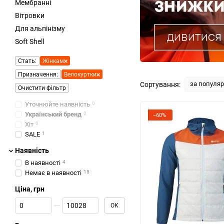
Мембранні
Вітровки
Для альпінізму
Soft Shell
Стать:
Жінкам
Призначення:
Велокуртки
за популя
Сортування:
Очистити фільтр
Уточнюйте наявність
0
Український бренд
0
−60%
Хіт
0
SALE
1
Наявність
В наявності
4
Немає в наявності
15
Ціна, грн
Від Ціна, грн
До Ціна, грн
ОК