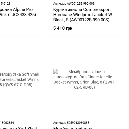
15.0129
Артикул: AW00122B 990 00S
ровка Alpine Pro
Куртка жіноча Compressport
 Pink (LJCX438 425)
Hurricane Windproof Jacket W,
Black, S (AW00122B 990 00S)
5 410 грн
913062334
Артикул: 5059913060835
окуртка Soft Shell
Мембранна жіноча