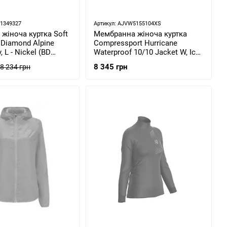
61349327
Артикул: AJVW5155104XS
 жіноча куртка Soft
Мембранна жіноча куртка
k Diamond Alpine
Compressport Hurricane
, L - Nickel (BD
Waterproof 10/10 Jacket W, Ice
)
Flow, XS (7630102585933)
8 345 грн
8 234 грн