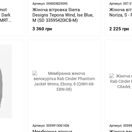
Артикул: 054003829595
Артикул: 007.0
mot
Жіноча вітровка Sierra
Жіноча віт
- Dark
Designs Tepona Wind, Ise Blue,
Noriza, S -
(MRT
M (SD 33595420ICB-M)
3 360 грн
2 225 грн
Артикул: 5059913061436
Артикул: 5059
Мембранна жіноча
Жіноча вел