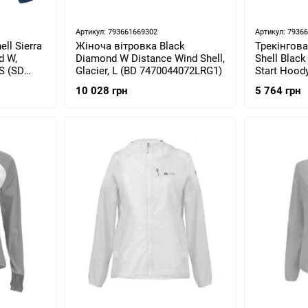
Артикул: 793661669302
Артикул: 7936
ll Sierra
Жіноча вітровка Black
Трекінгова
d W,
Diamond W Distance Wind Shell,
Shell Blac
XS (SD
Glacier, L (BD 7470044072LRG1)
Start Hoody
U24Q.105-L
10 028 грн
5 764 грн