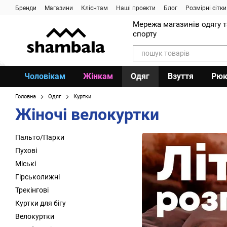
Перейти до основного контенту
Бренди
Магазини
Клієнтам
Наші проекти
Блог
Розмірні сітки
Мережа магазинів одягу 
спорту
Чоловікам
Жінкам
Одяг
Взуття
Рюк
Головна
Одяг
Куртки
Жіночі велокуртки
Пальто/Парки
Пухові
Міські
Гірськолижні
Трекінгові
Куртки для бігу
Велокуртки