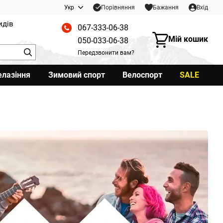
Порівняння
Укр
Бажання
Вхід
идів
067-333-06-38
Мій кошик
050-033-06-38
Передзвонити вам?
елазіння
Зимовий спорт
Велоспорт
SALE