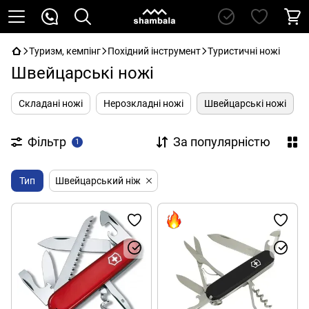
Туризм, кемпінг
Похідний інструмент
Туристичні ножі
Швейцарські ножі
Складані ножі
Нерозкладні ножі
Швейцарські ножі
Фільтр
За популярністю
1
Тип
Швейцарський ніж