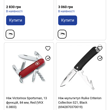
2 830 грн
3 060 грн
В наявності
В наявності
Купити
Купити
Ніж Victorinox Sportsman, 13
Ніж-мультитул Ruike Criterion
функцій, 84 мм, Red (VKX
Collection S21, Black
0.3803)
(6942870370019)