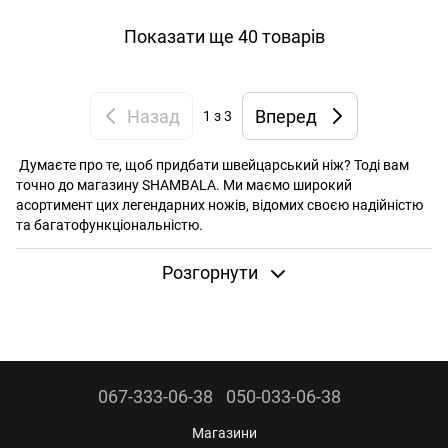
Показати ще 40 товарів
Назад
Вперед
1
з 3
Думаєте про те, щоб придбати швейцарський ніж? Тоді вам
точно до магазину SHAMBALA. Ми маємо широкий
асортимент цих легендарних ножів, відомих своєю надійністю
та багатофункціональністю.
Розгорнути
Чому швейцарський ніж — ідеальний вибір?
Швейцарські ножі — це мастхев для будь-якої ситуації:
Туризм
: Коли вирушаєш у похід, швейцарський ніж стає
067-333-06-38
050-033-06-38
твоїм найкращим другом.
Полювання та риболовля:
Незамінний інструмент для
Магазини
справжніх чоловіків.