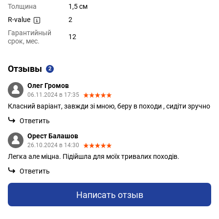
Толщина
1,5 см
R-value
2
Гарантийный
12
срок, мес.
Отзывы
2
Олег Громов
06.11.2024 в 17:35
Класний варіант, завжди зі мною, беру в походи , сидіти зручно
Ответить
Орест Балашов
26.10.2024 в 14:30
Легка але міцна. Підійшла для моїх тривалих походів.
Ответить
Написать отзыв