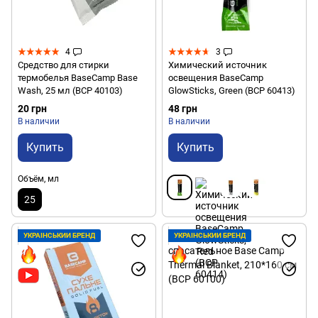
4
3
Средство для стирки
Химический источник
термобелья BaseCamp Base
освещения BaseCamp
Wash, 25 мл (BCP 40103)
GlowSticks, Green (BCP 60413)
20 грн
48 грн
В наличии
В наличии
Купить
Купить
Объём, мл
25
УКРАЇНСЬКИЙ БРЕНД
УКРАЇНСЬКИЙ БРЕНД