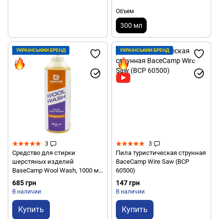
Объем
300 мл
УКРАЇНСЬКИЙ БРЕНД
УКРАЇНСЬКИЙ БРЕНД
3
3
Средство для стирки
Пила туристическая струнная
шерстяных изделий
BaceCamp Wire Saw (BCP
BaseCamp Wool Wash, 1000 мл
60500)
(BCP 40302)
685 грн
147 грн
В наличии
В наличии
Купить
Купить