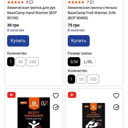
5
7
Химическая грелка для рук
Химическая грелка-стелька
BaseCamp Hand Warmer (BCP
BaseCamp Foot Warmer, S/M
80100)
(BCP 80400)
30 грн
75 грн
В наличии
В наличии
Купить
Купить
Количество
Размер грелки
1
40
240
S/M
L/XL
Количество
1
10
120