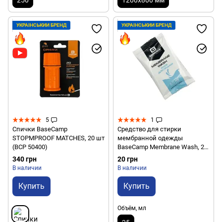
УКРАЇНСЬКИЙ БРЕНД
УКРАЇНСЬКИЙ БРЕНД
5
1
Спички BaseCamp
Средство для стирки
STOPMPROOF MATCHES, 20 шт
мембранной одежды
(BCP 50400)
BaseCamp Membrane Wash, 25
мл (BCP 40203)
340 грн
20 грн
В наличии
В наличии
Купить
Купить
Объём, мл