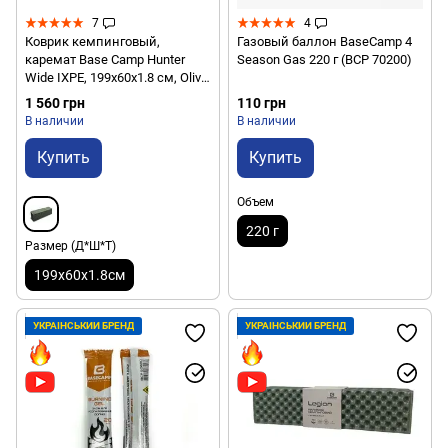
7
4
Коврик кемпинговый,
Газовый баллон BaseCamp 4
каремат Base Camp Hunter
Season Gas 220 г (BCP 70200)
Wide IXPE, 199х60х1.8 см, Olive
Green (BCP 20401)
1 560 грн
110 грн
В наличии
В наличии
Купить
Купить
Объем
220 г
Размер (Д*Ш*Т)
199х60х1.8см
УКРАЇНСЬКИЙ БРЕНД
УКРАЇНСЬКИЙ БРЕНД