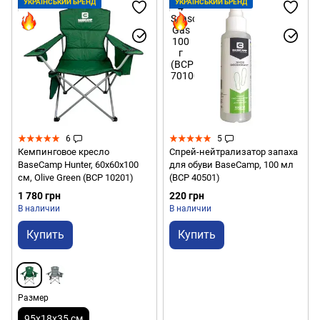
УКРАЇНСЬКИЙ БРЕНД
УКРАЇНСЬКИЙ БРЕНД
6
5
Кемпинговое кресло
Спрей-нейтрализатор запаха
BaseCamp Hunter, 60x60x100
для обуви BaseCamp, 100 мл
см, Olive Green (BCP 10201)
(BCP 40501)
1 780 грн
220 грн
В наличии
В наличии
Купить
Купить
Размер
95х18х35 см