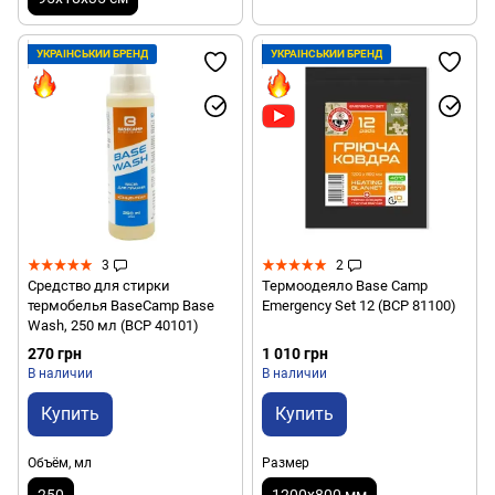
УКРАЇНСЬКИЙ БРЕНД
УКРАЇНСЬКИЙ БРЕНД
3
2
Средство для стирки
Термоодеяло Base Camp
термобелья BaseCamp Base
Emergency Set 12 (BCP 81100)
Wash, 250 мл (BCP 40101)
270 грн
1 010 грн
В наличии
В наличии
Купить
Купить
Объём, мл
Размер
250
1200x800 мм