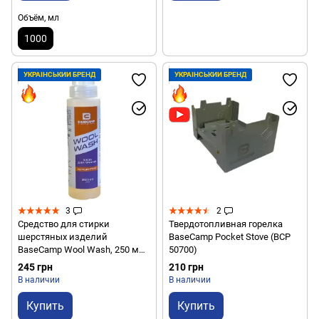
Объём, мл
1000
УКРАЇНСЬКИЙ БРЕНД
УКРАЇНСЬКИЙ БРЕНД
3
2
Средство для стирки
Твердотопливная горелка
шерстяных изделий
BaseCamp Pocket Stove (BCP
BaseCamp Wool Wash, 250 мл
50700)
(BCP 40301)
245 грн
210 грн
В наличии
В наличии
Купить
Купить