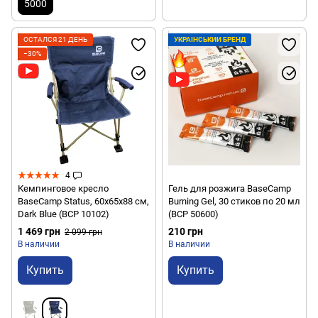
5000
ОСТАЛСЯ 21 ДЕНЬ
УКРАЇНСЬКИЙ БРЕНД
−30%
4
Кемпинговое кресло
Гель для розжига BaseCamp
BaseCamp Status, 60x65x88 см,
Burning Gel, 30 стиков по 20 мл
Dark Blue (BCP 10102)
(BCP 50600)
1 469 грн
210 грн
2 099 грн
В наличии
В наличии
Купить
Купить