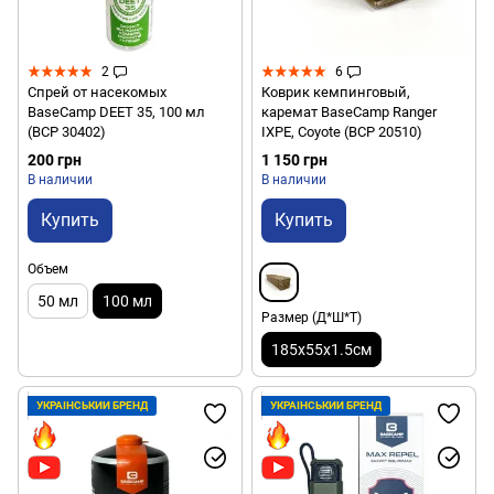
2
6
Спрей от насекомых
Коврик кемпинговый,
BaseCamp DEET 35, 100 мл
каремат BaseCamp Ranger
(BCP 30402)
IXPE, Coyote (BCP 20510)
200 грн
1 150 грн
В наличии
В наличии
Купить
Купить
Объем
50 мл
100 мл
Размер (Д*Ш*Т)
185x55x1.5см
УКРАЇНСЬКИЙ БРЕНД
УКРАЇНСЬКИЙ БРЕНД