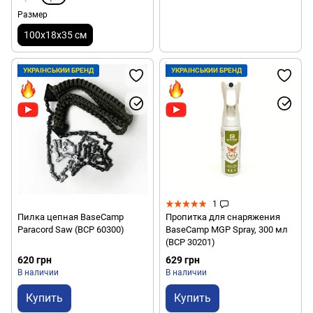
Размер
100х18х35 см
УКРАЇНСЬКИЙ БРЕНД
УКРАЇНСЬКИЙ БРЕНД
1
Пилка цепная BaseCamp
Пропитка для снаряжения
Paracord Saw (BCP 60300)
BaseCamp MGP Spray, 300 мл
(BCP 30201)
620 грн
629 грн
В наличии
В наличии
Купить
Купить