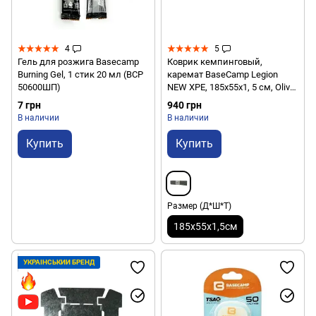
4
5
Гель для розжига Basecamp
Коврик кемпинговый,
Burning Gel, 1 стик 20 мл (BCP
каремат BaseCamp Legion
50600ШП)
NEW XPE, 185х55х1, 5 см, Olive
Green (BCP 20101)
7 грн
940 грн
В наличии
В наличии
Купить
Купить
Размер (Д*Ш*Т)
185х55х1,5см
УКРАЇНСЬКИЙ БРЕНД