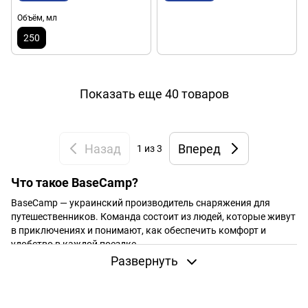
Объём, мл
250
Показать еще 40 товаров
Назад
Вперед
1
из 3
Что такое BaseCamp?
BaseCamp — украинский производитель снаряжения для
путешественников. Команда состоит из людей, которые живут
в приключениях и понимают, как обеспечить комфорт и
удобство в каждой поездке.
Развернуть
BaseCamp — это не только товары, но и сообщество. Здесь
найдете не только снаряжение, но и поддержку, идеи, опыт.
Миссия BaseCamp