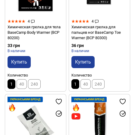
4
4
Химическая грелка для тела
Химическая грелка для
BaseCamp Body Warmer (BCP
пальцев ног BaseCamp Toe
80200)
Warmer (BCP 80300)
33 грн
36 грн
В наличии
В наличии
Купить
Купить
Количество
Количество
1
40
240
1
40
240
УКРАЇНСЬКИЙ БРЕНД
УКРАЇНСЬКИЙ БРЕНД