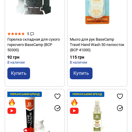
5
Горелка складная для сухого
Мыло для рук BaseCamp
горючего BaseCamp (BCP
Travel Hand Wash 50 пелюсток
50300)
(BCP 41000)
92 грн
115 грн
В наличии
В наличии
Купить
Купить
УКРАЇНСЬКИЙ БРЕНД
УКРАЇНСЬКИЙ БРЕНД