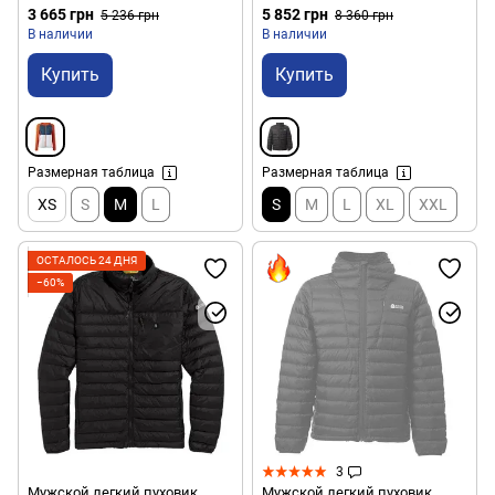
33595320POP-M)
3 665 грн
5 852 грн
5 236 грн
8 360 грн
В наличии
В наличии
Купить
Купить
Размерная таблица
Размерная таблица
XS
S
M
L
S
M
L
XL
XXL
ОСТАЛОСЬ 24 ДНЯ
−60%
3
Мужской легкий пуховик
Мужской легкий пуховик