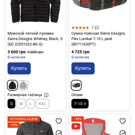
1
Мужской легкий пуховик
Сумка поясная Sierra Designs
Sierra Designs Whitney, Black, S
Flex Lumbar 7-10 L peat
(SD 22551522-BK-S)
(80711620PT)
3 600 грн
4 725 грн
9 000 грн
В наличии
В наличии
Купить
Купить
Размерная таблица
Объем
S
M
L
XXL
7-10 л
ОСТАЛОСЬ 24 ДНЯ
−50%
−50%