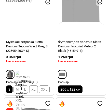
Мужская ветровка Sierra
Футпринт для палатки Sierra
Designs Tepona Wind, Grey, S
Designs Footprint Meteor 2,
(22595420GY-S)
Black (46154918)
3 360 грн
1 260 грн
Нет в наличии
Нет в наличии
Размерная таблица
Размер
S
M
L
XL
XXL
206 х 122 см