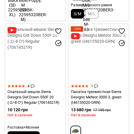
Размер поясного ремня
S/M
M/L
−20%
4
1
Спальный мешок Sierra
Палатка трехместная Sierra
Designs Get Down 550F 20
Designs Meteor 3000 3, green
(-2/-8 Сᵒ) Regular (70614521R)
(I46155020-GRN)
10 120 грн
13 680 грн
17 100 грн
Нет в наличии
Нет в наличии
Ростовка+Молния