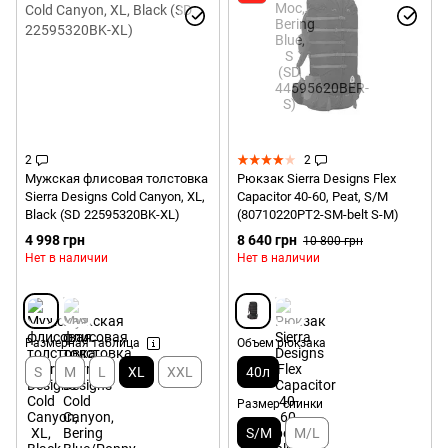
2
2
Мужская флисовая толстовка
Рюкзак Sierra Designs Flex
Sierra Designs Cold Canyon, XL,
Capacitor 40-60, Peat, S/M
Black (SD 22595320BK-XL)
(80710220PT2-SM-belt S-M)
4 998 грн
8 640 грн
10 800 грн
Нет в наличии
Нет в наличии
Размерная таблица
Объем рюкзака
S
M
L
XL
XXL
40л
Размер спинки
S/M
M/L