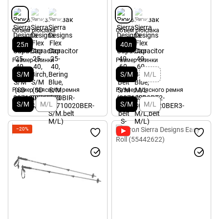
Объем рюкзака
Объем рюкзака
25л
40л
Размер спинки
Размер спинки
S/M
S/M
M/L
Размер поясного ремня
Размер поясного ремня
S/M
M/L
S/M
M/L
−20%