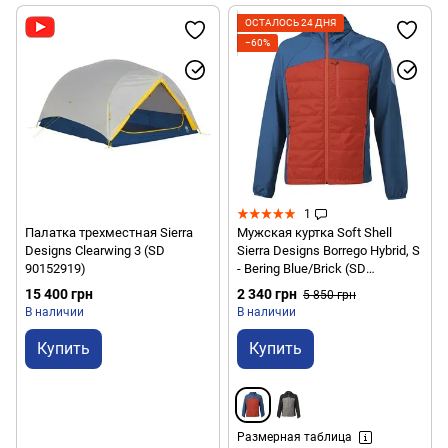
ОСТАЛОСЬ 24 ДНЯ
−60%
1
Палатка трехместная Sierra
Мужская куртка Soft Shell
Designs Clearwing 3 (SD
Sierra Designs Borrego Hybrid, S
90152919)
- Bering Blue/Brick (SD
22595520BER-S)
15 400 грн
2 340 грн
5 850 грн
В наличии
В наличии
Купить
Купить
Размерная таблица