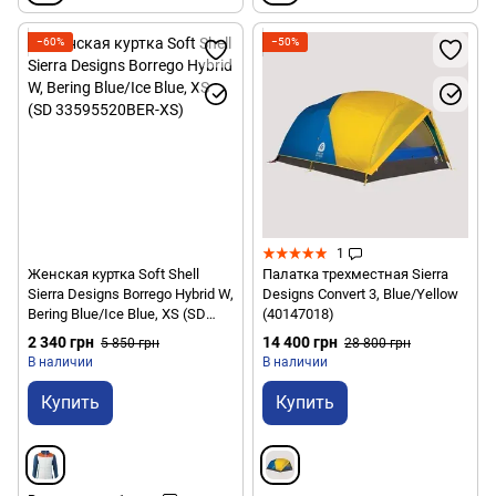
−60%
−50%
1
Женская куртка Soft Shell
Палатка трехместная Sierra
Sierra Designs Borrego Hybrid W,
Designs Convert 3, Blue/Yellow
Bering Blue/Ice Blue, XS (SD
(40147018)
33595520BER-XS)
2 340 грн
14 400 грн
5 850 грн
28 800 грн
В наличии
В наличии
Купить
Купить