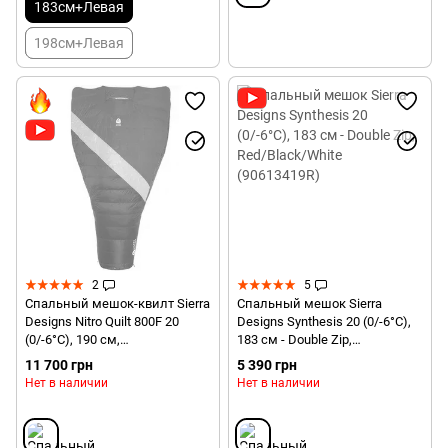
183см+Левая
198см+Левая
2
5
Спальный мешок-квилт Sierra
Спальный мешок Sierra
Designs Nitro Quilt 800F 20
Designs Synthesis 20 (0/-6°C),
(0/-6°C), 190 см,
183 см - Double Zip,
Red/Black/Yellow (80710519R)
Red/Black/White (90613419R)
11 700 грн
5 390 грн
Нет в наличии
Нет в наличии