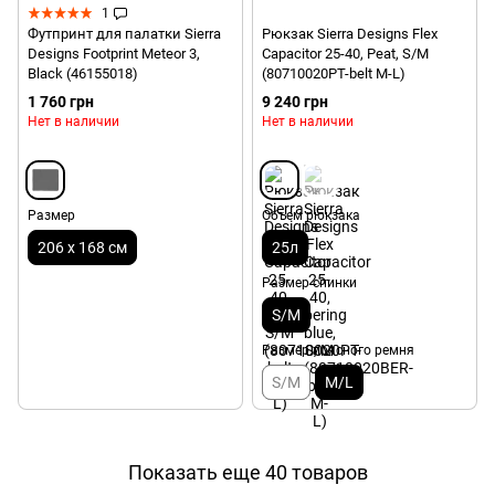
1
Футпринт для палатки Sierra
Рюкзак Sierra Designs Flex
Designs Footprint Meteor 3,
Capacitor 25-40, Peat, S/M
Black (46155018)
(80710020PT-belt M-L)
1 760 грн
9 240 грн
Нет в наличии
Нет в наличии
Размер
Объем рюкзака
206 х 168 см
25л
Размер спинки
S/M
Размер поясного ремня
S/M
M/L
Показать еще 40 товаров