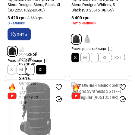
Sierra Designs Sierra, Black, XL
Sierra Designs Whitney, S -
(SD 22551622-BK-XL)
Black (SD 2551519BK-S)
3 420 грн
8 400 грн
8 550 грн
В наличии
Нет в наличии
Купить
Размерная таблица
S
M
L
XL
XXL
Размерная таблица
S
M
L
XL