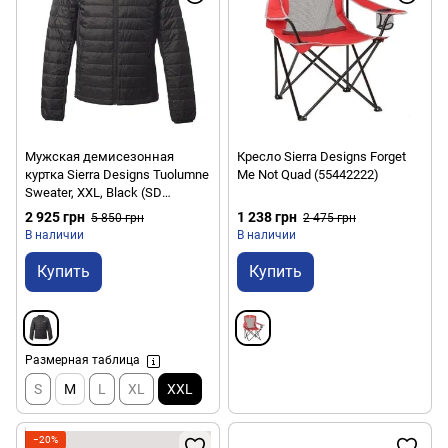
Мужская демисезонная
Кресло Sierra Designs Forget
куртка Sierra Designs Tuolumne
Me Not Quad (55442222)
Sweater, XXL, Black (SD
2551319BK-XXL)
2 925 грн
1 238 грн
5 850 грн
2 475 грн
В наличии
В наличии
Купить
Купить
Размерная таблица
S
M
L
XL
XXL
−20%