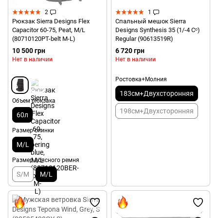
2
1
Рюкзак Sierra Designs Flex
Спальный мешок Sierra
Capacitor 60-75, Peat, M/L
Designs Synthesis 35 (1/-4 Сᵒ)
(80710120PT-belt M-L)
Regular (90613519R)
10 500 грн
6 720 грн
Нет в наличии
Нет в наличии
Ростовка+Молния
183см+Двухсторонняя
Объем рюкзака
198см+Двухсторонняя
60л
Размер спинки
M/L
Размер поясного ремня
S/M
M/L