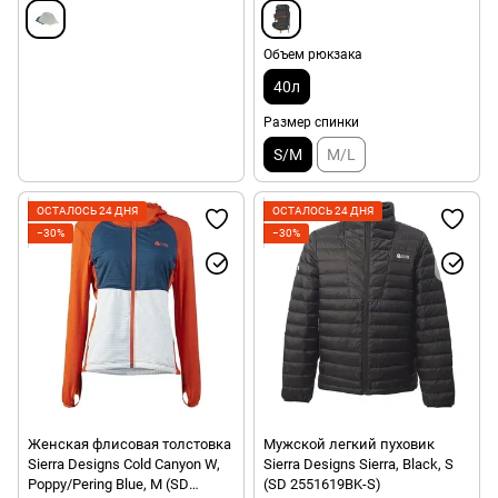
Объем рюкзака
40л
Размер спинки
S/M
M/L
ОСТАЛОСЬ 24 ДНЯ
ОСТАЛОСЬ 24 ДНЯ
−30%
−30%
Женская флисовая толстовка
Мужской легкий пуховик
Sierra Designs Cold Canyon W,
Sierra Designs Sierra, Black, S
Poppy/Pering Blue, M (SD
(SD 2551619BK-S)