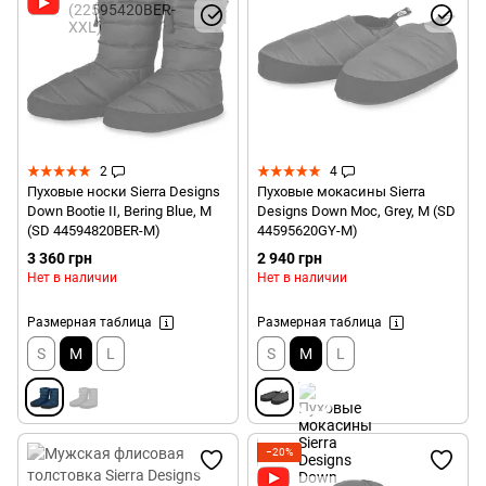
2
4
Пуховые носки Sierra Designs
Пуховые мокасины Sierra
Down Bootie II, Bering Blue, M
Designs Down Moc, Grey, M (SD
(SD 44594820BER-M)
44595620GY-M)
3 360 грн
2 940 грн
Нет в наличии
Нет в наличии
Размерная таблица
Размерная таблица
S
M
L
S
M
L
−20%