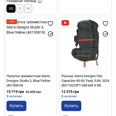
Размерная таблица
XS
S
M
−30%
Палатка трехместная Sierra
Рюкзак Sierra Designs Flex
Designs Studio 3, Blue/Yellow
Capacitor 40-60, Peat, S/M, 2024
(40150818)
(80710223PT-SM-belt S-M)
15 719 грн
12 375 грн
22 455 грн
В наличии
В наличии
Купить
Купить