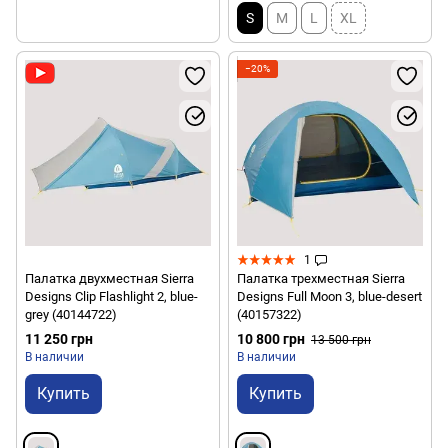
S
M
L
XL
−20%
1
Палатка двухместная Sierra
Палатка трехместная Sierra
Designs Clip Flashlight 2, blue-
Designs Full Moon 3, blue-desert
grey (40144722)
(40157322)
11 250 грн
10 800 грн
13 500 грн
В наличии
В наличии
Купить
Купить