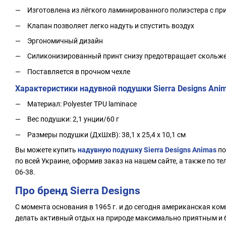
Изготовлена из лёгкого ламинированного полиэстера с п
Клапан позволяет легко надуть и спустить воздух
Эргономичный дизайн
Силиконизированный принт снизу предотвращает скольж
Поставляется в прочном чехле
Характеристики надувной подушки Sierra Designs Ani
Материал: Polyester TPU laminace
Вес подушки: 2,1 унции/60 г
Размеры подушки (ДхШхВ): 38,1 х 25,4 х 10,1 см
Вы можете купить
надувную подушку Sierra Designs Animas
по
по всей Украине, оформив заказ на нашем сайте, а также по те
06-38.
Про бренд Sierra Designs
С момента основания в 1965 г. и до сегодня американская комп
делать активный отдых на природе максимально приятным и б