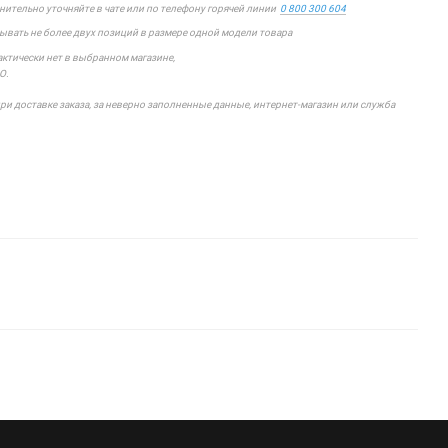
лнительно уточняйте в чате или по телефону горячей линии
0 800 300 604
зывать не более двух позиций в размере одной модели товара
фактически нет в выбранном магазине,
О.
 доставке заказа, за неверно заполненные данные, интернет-магазин или служба