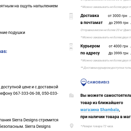
риятным на ощупь напылением
* Можно заказывать не более двух 
Доставка
..
от 3000 грн
в почтамат
.
до 2999 грн
Отправка весом не более 20 кг (фак
ение подушки
* Можно заказывать не более двух 
Курьером
.
от 4000 грн
mas:
по адресу
д
.
о 3999 грн
* Можно заказывать не более двух 
** Доставка курьером доступна толь
 доступной цене и с доставкой
лефону 067-333-06-38, 050-033-
Вы можете самостоя
товар из ближ
магазина Shambala
,
при наличии товара в маг
ания Sierra Designs стремится
езопасным. Sierra Designs
* Резерв товара 72 часа.