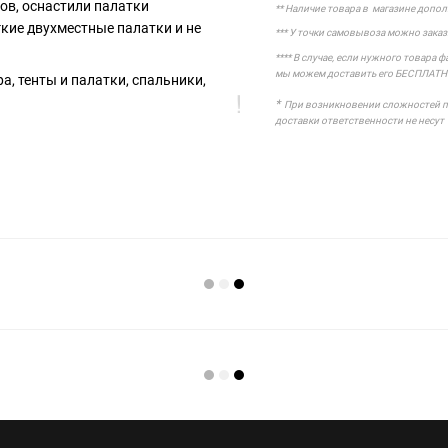
ов, оснастили палатки
** Наличие товара в магазине допо
гкие двухместные палатки и не
*** У точки самовывоза можно зака
**** В случае, если нужного товара 
мы можем доставить его БЕСПЛАТН
а, тенты и палатки, спальники,
*
При возникновении сложностей при
доставки ответственности не несут