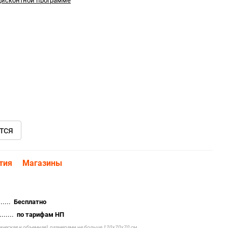
дисконтной программе
тся
тия
Магазины
.....
Бесплатно
......
по тарифам НП
тическая и объемная), размерами не больше 120х70х70 см