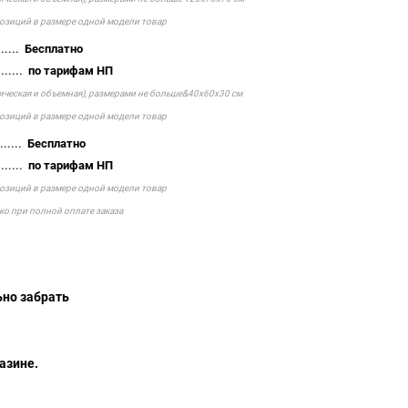
позиций в размере одной модели товар
.....
Бесплатно
......
по тарифам НП
тическая и объемная), размерами не больше&40х60х30 см
позиций в размере одной модели товар
......
Бесплатно
......
по тарифам НП
позиций в размере одной модели товар
ко при полной оплате заказа
тельно забрать
айшего
азине.