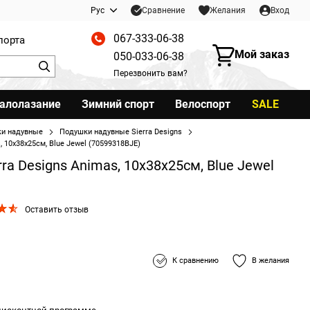
Сравнение
Рус
Желания
Вход
067-333-06-38
порта
Мой заказ
050-033-06-38
Перезвонить вам?
калолазание
Зимний спорт
Велоспорт
SALE
и надувные
Подушки надувные Sierra Designs
 10х38х25см, Blue Jewel (70599318BJE)
ra Designs Animas, 10х38х25см, Blue Jewel
Оставить отзыв
К сравнению
В желания