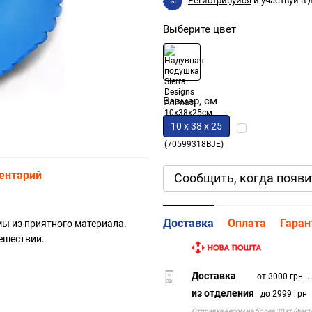
Регистрируйся
и участвуй в
%
Выберите цвет
Размер, см
10 х 38 х 25
ентарий
Сообщить, когда появи
Доставка
Оплата
Гаран
ы из приятного материала.
ешествии.
Доставка
..
от 3000 грн
из отделения
.
до 2999 грн
Отправка весом не более 30 кг (фак