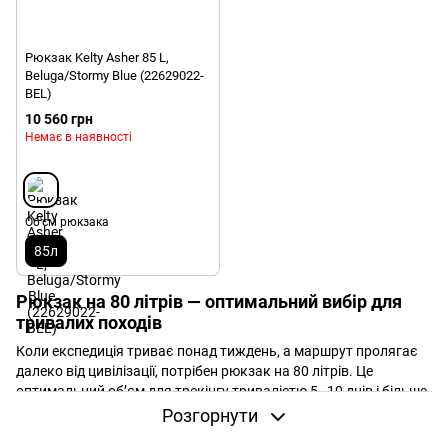
Рюкзак Kelty Asher 85 L,
Beluga/Stormy Blue (22629022-
BEL)
10 560 грн
Немає в наявності
Об'єм рюкзака
85л
Рюкзак на 80 літрів — оптимальний вибір для
тривалих походів
Коли експедиція триває понад тиждень, а маршрут пролягає
далеко від цивілізації, потрібен рюкзак на 80 літрів. Це
оптимальний об’єм для трекінгу тривалістю 5–10 днів і більше.
У рюкзак легко поміщаються
намет
,
спальник
,
каремат
,
одяг
,
Розгорнути
газовий пальник
,
їжа
та технічне спорядження. Усе