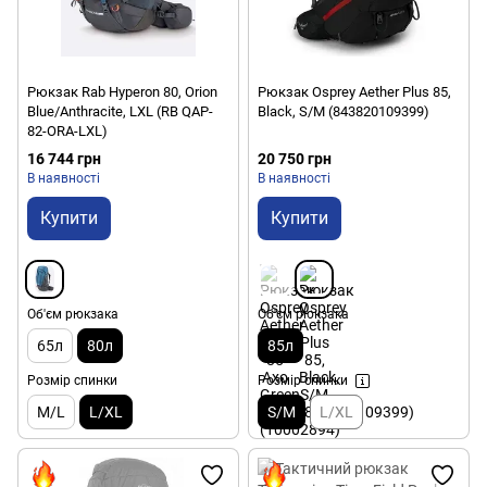
Рюкзак Rab Hyperon 80, Orion
Рюкзак Osprey Aether Plus 85,
Blue/Anthracite, LXL (RB QAP-
Black, S/M (843820109399)
82-ORA-LXL)
16 744 грн
20 750 грн
В наявності
В наявності
Купити
Купити
Об'єм рюкзака
Об'єм рюкзака
65л
80л
85л
Розмір спинки
Розмір спинки
M/L
L/XL
S/M
L/XL