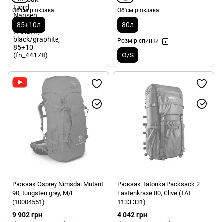
Об'єм рюкзака
Об'єм рюкзака
85+10л
80л
Розмір спинки
O/S
Рюкзак Osprey Nimsdai Mutant
Рюкзак Tatonka Packsack 2
90, tungsten grey, M/L
Lastenkraxe 80, Olive (TAT
(10004551)
1133.331)
9 902 грн
4 042 грн