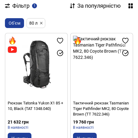
Фільтр
За популярністю
1
Об'єм
80 л
Рюкзак Tatonka Yukon X1 85 +
Тактичний рюкзак Tasmanian
10, Black (TAT 1348.040)
Tiger Pathfinder MK2, 80 Coyote
Brown (TT 7622.346)
21 632 грн
19 760 грн
В наявності
В наявності