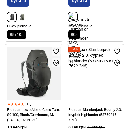
Купити
Купити
Об'єм рюкзака
Об'єм рюкзака
85+10л
80л
−50%
1
Рюкзак Lowe Alpine Cerro Torre
Рюкзак Slumberjack Bounty 2.0,
80:100, Black/Greyhound, M/L
kryptek highlander (53760215-
(LA FBQ-02-BL-80)
KPH)
18 446 грн
8 140 грн
16 280 грн