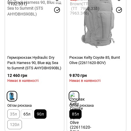
Герморюкзак Hydraulic Dry
Рюкзак Kelty Coyote 85, Burnt
Pack Harness 90, Blue від Sea
Olive (22611620-BOV)
to Summit (STS AHYDBHS90BL)
12 460 грн
9 870 грн
Немає в наявності
Немає в наявності
Об'єм рюкзака
Об'єм рюкзака
35л
65л
90л
85л
120л