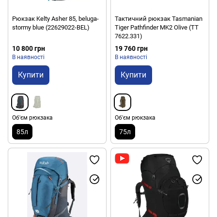
Рюкзак Kelty Asher 85, beluga-
Тактичний рюкзак Tasmanian
stormy blue (22629022-BEL)
Tiger Pathfinder MK2 Olive (TT
7622.331)
10 800 грн
19 760 грн
В наявності
В наявності
Купити
Купити
Об'єм рюкзака
Об'єм рюкзака
85л
75л