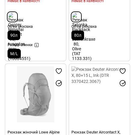
Немає в наявності
Немає в наявності
Об'єм рюкзака
Об'єм рюкзака
90л
80л
Розмір спинки
M/L
Рюкзак жіночий Lowe Alpine
Рюкзак Deuter Aircontact X,