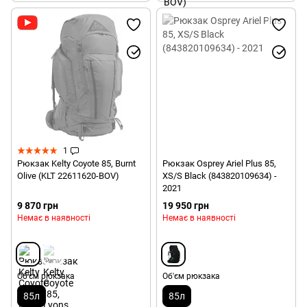
1
Рюкзак Kelty Coyote 85, Burnt
Рюкзак Osprey Ariel Plus 85,
Olive (KLT 22611620-BOV)
XS/S Black (843820109634) -
2021
9 870 грн
19 950 грн
Немає в наявності
Немає в наявності
Об'єм рюкзака
Об'єм рюкзака
85л
85л