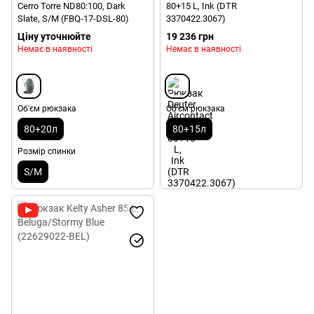
Cerro Torre ND80:100, Dark
80+15 L, Ink (DTR
Slate, S/M (FBQ-17-DSL-80)
3370422.3067)
Ціну уточнюйте
19 236 грн
Немає в наявності
Немає в наявності
Об'єм рюкзака
Об'єм рюкзака
80+20л
80+15л
Розмір спинки
S/M