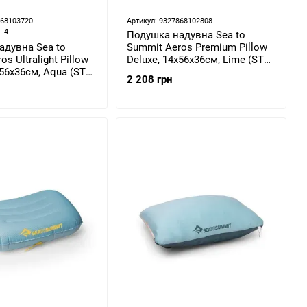
868103720
Артикул: 9327868102808
4
Подушка надувна Sea to
адувна Sea to
Summit Aeros Premium Pillow
s Ultralight Pillow
Deluxe, 14х56х36см, Lime (STS
х56х36см, Aqua (STS
APILPREMDLXLI)
2 208 грн
AQ)