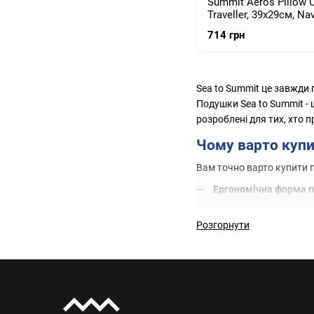
Summit Aeros Pillow 
Traveller, 39х29см, Na
APILCASEYHANB)
714 грн
Sea to Summit це завжди п
Подушки Sea to Summit - 
розроблені для тих, хто 
Чому варто купи
Вам точно варто купити п
Ергономічна форма 
Екологічні матеріали
Розгорнути
Швидке надування та
Низька вага та компа
Ключові техноло