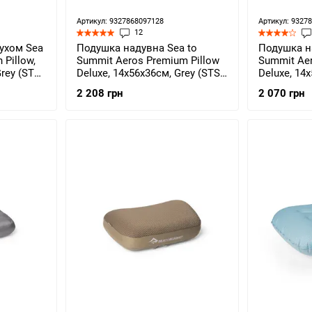
Артикул: 9327868097128
Артикул: 9327
12
ухом Sea
Подушка надувна Sea to
Подушка н
 Pillow,
Summit Aeros Premium Pillow
Summit Aero
Grey (STS
Deluxe, 14х56х36см, Grey (STS
Deluxe, 14
APILPREMDLXGY)
APILULDLX
2 208 грн
2 070 грн