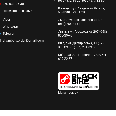
(066) 332-16-26
(097) 573-82-30
ня.
050-033-06-38
Вінниця, вул. Академіка Янгеля,
печує довговічність.
Передзвонити вам?
58
(098) 879-91-23
 карематі чи спальному мішку.
Viber
Львів, вул. Богдана Лепкого, 4
(068) 255-41-63
ala
WhatsApp
Львів, вул. Городоцька, 207
(068)
Telegram
800-39-76
shambala.order@gmail.com
дель
Київ, вул. Дегтярівська, 11
(093)
306-89-86
(067) 281-89-55
Київ, вул. Антоновича, 17А
(077)
дів
619-22-67
замовити онлайн, а ще й придбати офлайн в магазинах:
Мапа проїзду