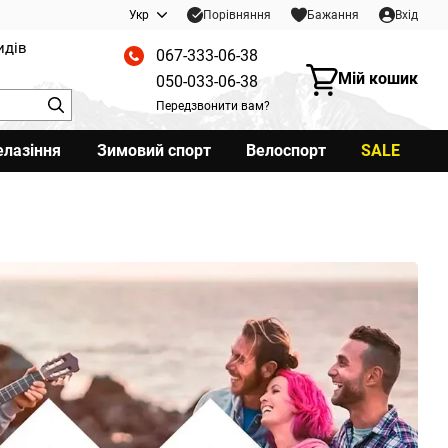
Порівняння
Укр
Бажання
Вхід
идів
067-333-06-38
Мій кошик
050-033-06-38
Передзвонити вам?
елазіння
Зимовий спорт
Велоспорт
SALE