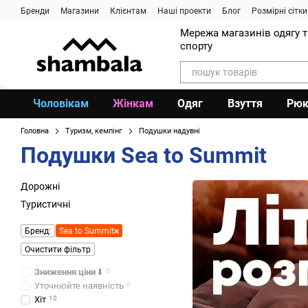
Перейти до основного контенту
Бренди
Магазини
Клієнтам
Наші проекти
Блог
Розмірні сітки
Мережа магазинів одягу 
спорту
Чоловікам
Жінкам
Одяг
Взуття
Рюк
Головна
Туризм, кемпінг
Подушки надувні
Подушки Sea to Summit
Дорожні
Туристичні
Бренд:
Sea to Summit
Очистити фільтр
Зниження ціни
⬇️
0
Уточнюйте наявність
0
Хіт
10