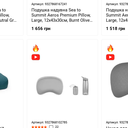
Артикул: 9327868167241
Артикул: 9327
 to
Подушка надувна Sea to
Подушка н
llow,
Summit Aeros Premium Pillow,
Summit Aero
utral Grey
Large, 12x43x30см, Burnt Olive
Large, 12x
(STS 000424)
(STS 04530
1 656 грн
1 518 грн
Артикул: 9327868102785
Артикул: 9327
22