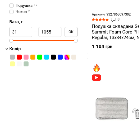
Подушка
17
Чохол
2
Артикул: 9327868097302
8
Вага, г
Подушка складана Se
Від Вага, г
До Вага, г
Summit Foam Core Pil
ОК
Regular, 13х34х24см, 
APILFOAMRNB)
1 104 грн
Колір