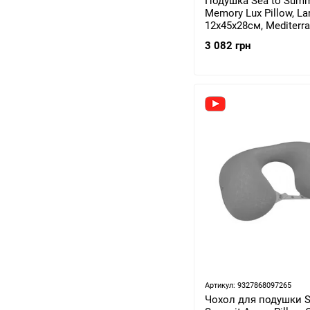
Подушка Sea to Summ
Memory Lux Pillow, La
12x45x28см, Mediterr
045505)
3 082 грн
Артикул: 9327868097265
Чохол для подушки S