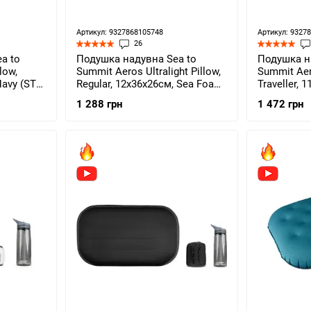
Артикул: 9327868105748
Артикул: 9327
26
a to
Подушка надувна Sea to
Подушка н
low,
Summit Aeros Ultralight Pillow,
Summit Aer
Navy (STS
Regular, 12х36х26см, Sea Foam
Traveller, 
(STS APILULRSF)
(STS APIL
1 288 грн
1 472 грн