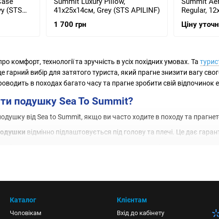
Case
Summit Luxury Pillow,
Summit Aero
vy (STS
41х25х14см, Grey (STS APILINF)
Regular, 12
APILULRGY
1 700 грн
Ціну уточ
ро комфорт, технології та зручність в усіх похідних умовах. Та
турис
це гарний вибір для затятого туриста, який прагне знизити вагу сво
проводить в походах багато часу та прагне зробити свій відпочинок
ти подушку Sea To Summit?
одушку від Sea to Summit, якщо ви часто ходите в походу та прагне
подушки
відмінно підлаштовується під голову та плечі. Це дає гаран
, які не мають запаху та токсичного впливу на шкіру;
 здування завдяки великому клапану;
ктні габарити.
гії подушок Sea to Summit
Каталог
Клієнтам
Чоловікам
Вхід до кабінету