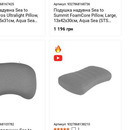
868167425
Артикул: 9327868168736
адувна Sea to
Подушка надувна Sea to
s Ultralight Pillow,
Summit FoamCore Pillow, Large,
45x31см, Aqua Sea
13x42x30см, Aqua Sea (STS
2)
045404)
1 196 грн
868103782
Артикул: 9327868138210
1