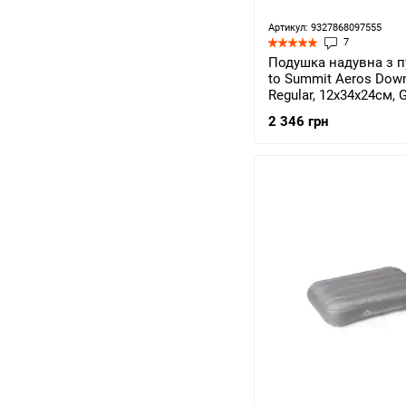
Артикул: 9327868097555
7
Подушка надувна з п
to Summit Aeros Down
Regular, 12х34х24см, 
APILDOWNRGY)
2 346 грн