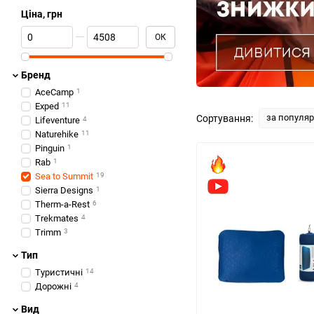
Ціна, грн
Від Ціна, грн
До Ціна, грн
ОК
Бренд
AceCamp
1
Exped
11
за популя
Сортування:
Lifeventure
4
Naturehike
11
Pinguin
1
Rab
1
Sea to Summit
19
Sierra Designs
1
Therm-a-Rest
6
Trekmates
4
Trimm
3
Тип
Туристичні
14
Дорожні
4
Вид