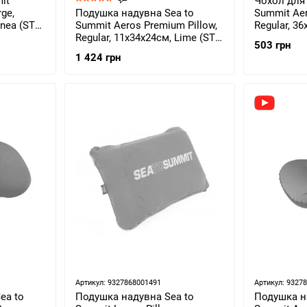
it
Чохол для
rge,
Подушка надувна Sea to
Summit Aer
anea (STS
Summit Aeros Premium Pillow,
Regular, 3
Regular, 11х34х24см, Lime (STS
(STS APIL
503 грн
APILPREMRLI)
1 424 грн
Артикул: 9327868001491
Артикул: 9327
ea to
Подушка надувна Sea to
Подушка н