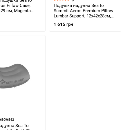
 подушки Sea to
os Pillow Case,
Подушка надувна Sea to
6х29 см, Magenta
Summit Aeros Premium Pillow
CASERMG)
Lumbar Support, 12х42х28см,
Magenta (STS
1 615 грн
APILPREMLMBMG)
868096862
адувна Sea To