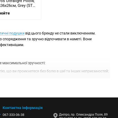
s Ultralight Pillow,
х36х26см, Grey (STS
)
нюйте
тичні подушки
від цього бренду не стали виключенням.
го спорядження та зручно відпочивати в наметі. Вони
 ефективнішим.
те максимальної зручності:
тію, що ви проикнетеся без болю в шиї та інших неприємностей;
Контактна інформація
067-333-06-38
Дніпро, пр. Олександра Поля, 89