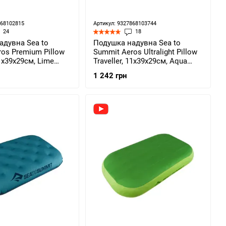
868102815
Артикул: 9327868103744
24
18
адувна Sea to
Подушка надувна Sea to
os Premium Pillow
Summit Aeros Ultralight Pillow
11х39х29см, Lime
Traveller, 11х39х29см, Aqua
PREMYHALI)
(STS APILULYHAAQ)
1 242 грн