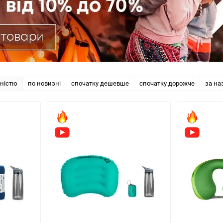
рністю
по новизні
спочатку дешевше
спочатку дорожче
за на