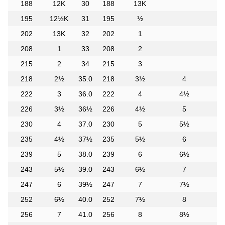
188
12K
30
188
13K
195
12½K
31
195
½
202
13K
32
202
1
208
1
33
208
2
215
2
34
215
3
218
2½
35.0
218
3½
4
222
3
36.0
222
4
4½
226
3½
36½
226
4½
5
230
4
37.0
230
5
5½
235
4½
37½
235
5½
6
239
5
38.0
239
6
6½
243
5½
39.0
243
6½
7
247
6
39½
247
7
7½
252
6½
40.0
252
7½
8
256
7
41.0
256
8
8½