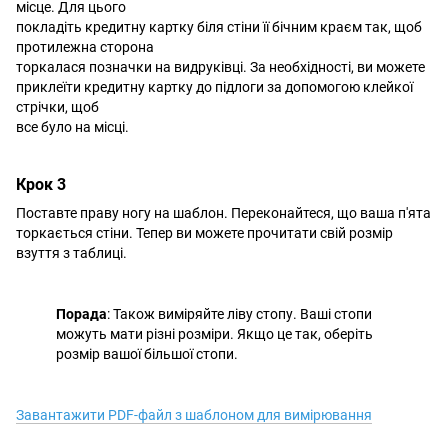
місце. Для цього
покладіть кредитну картку біля стіни її бічним краєм так, щоб
протилежна сторона
торкалася позначки на видруківці. За необхідності, ви можете
приклеїти кредитну картку до підлоги за допомогою клейкої
стрічки, щоб
все було на місці.
Крок 3
Поставте праву ногу на шаблон. Переконайтеся, що ваша п'ята
торкається стіни. Тепер ви можете прочитати свій розмір
взуття з таблиці.
Порада
: Також виміряйте ліву стопу. Ваші стопи
можуть мати різні розміри. Якщо це так, оберіть
розмір вашої більшої стопи.
Завантажити PDF-файл з шаблоном для вимірювання