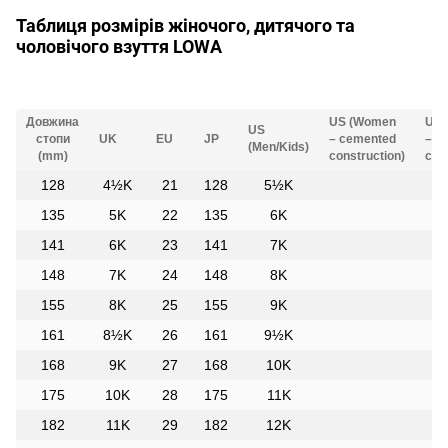
Таблиця розмірів жіночого, дитячого та
чоловічого взуття LOWA
Довжина
US (Women
US 
US
стопи
UK
EU
JP
– cemented
– in
(Men/Kids)
(mm)
construction)
con
128
4½K
21
128
5½K
135
5K
22
135
6K
141
6K
23
141
7K
148
7K
24
148
8K
155
8K
25
155
9K
161
8½K
26
161
9½K
168
9K
27
168
10K
175
10K
28
175
11K
182
11K
29
182
12K