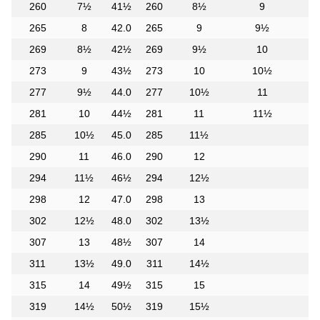
260
7½
41½
260
8½
9
265
8
42.0
265
9
9½
269
8½
42½
269
9½
10
273
9
43½
273
10
10½
277
9½
44.0
277
10½
11
281
10
44½
281
11
11½
285
10½
45.0
285
11½
290
11
46.0
290
12
294
11½
46½
294
12½
298
12
47.0
298
13
302
12½
48.0
302
13½
307
13
48½
307
14
311
13½
49.0
311
14½
315
14
49½
315
15
319
14½
50½
319
15½