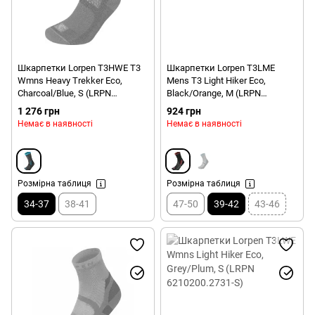
Шкарпетки Lorpen T3HWE T3
Шкарпетки Lorpen T3LME
Wmns Heavy Trekker Eco,
Mens T3 Light Hiker Eco,
Charcoal/Blue, S (LRPN
Black/Orange, M (LRPN
6210242.1835-S)
6210207.2079-M)
1 276 грн
924 грн
Немає в наявності
Немає в наявності
Розмірна таблиця
Розмірна таблиця
34-37
38-41
47-50
39-42
43-46