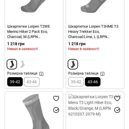
Шкарпетки Lorpen T2WE
Шкарпетки Lorpen T3HME T3
Merino Hiker 2 Pack Eco,
Heavy Trekker Eco,
Charcoal, M (LRPN
Charcoal/Lime, L (LRPN
6610074,5427-M)
6210240.2612-L)
1 218 грн
1 218 грн
Немає в наявності
Немає в наявності
Розмірна таблиця
Розмірна таблиця
39-42
43-46
39-42
43-46