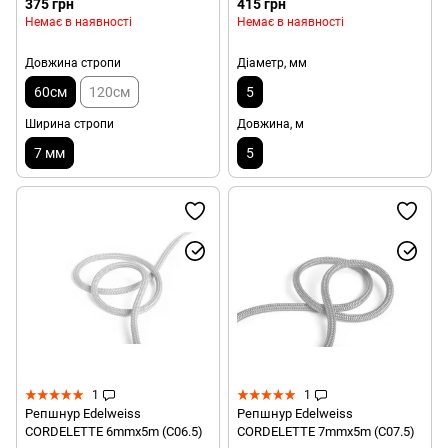
375 грн
415 грн
Немає в наявності
Немає в наявності
Довжина стропи
Діаметр, мм
60см
120см
5
Ширина стропи
Довжина, м
7 мм
5
1
1
Репшнур Edelweiss
Репшнур Edelweiss
CORDELETTE 6mmx5m (C06.5)
CORDELETTE 7mmx5m (C07.5)