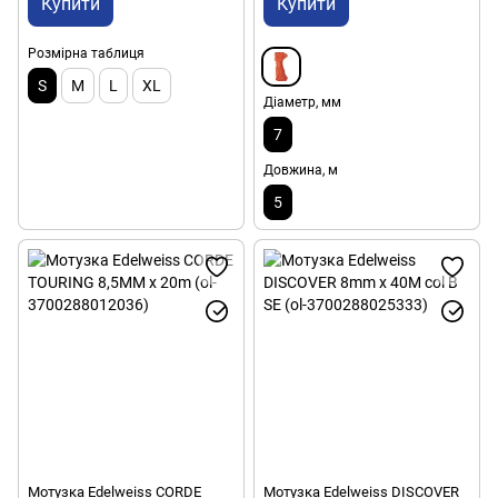
Купити
Купити
Розмірна таблиця
S
M
L
XL
Діаметр, мм
7
Довжина, м
5
Мотузка Edelweiss CORDE
Мотузка Edelweiss DISCOVER