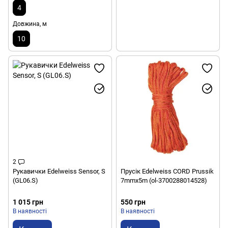
4
Довжина, м
10
2
Рукавички Edelweiss Sensor, S
Прусік Edelweiss CORD Prussik
(GL06.S)
7mmx5m (ol-3700288014528)
1 015 грн
550 грн
В наявності
В наявності