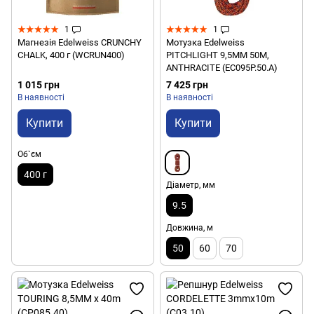
1
1
Магнезія Edelweiss CRUNCHY
Мотузка Edelweiss
CHALK, 400 г (WCRUN400)
PITCHLIGHT 9,5MM 50M,
ANTHRACITE (EC095P.50.A)
1 015 грн
7 425 грн
В наявності
В наявності
Купити
Купити
Об`єм
400 г
Діаметр, мм
9.5
Довжина, м
50
60
70