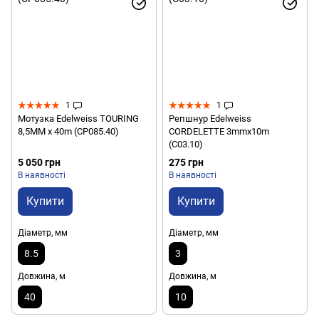
1
1
Мотузка Edelweiss TOURING
Репшнур Edelweiss
8,5MM x 40m (CP085.40)
CORDELETTE 3mmx10m
(C03.10)
5 050 грн
275 грн
В наявності
В наявності
Купити
Купити
Діаметр, мм
Діаметр, мм
8.5
3
Довжина, м
Довжина, м
40
10