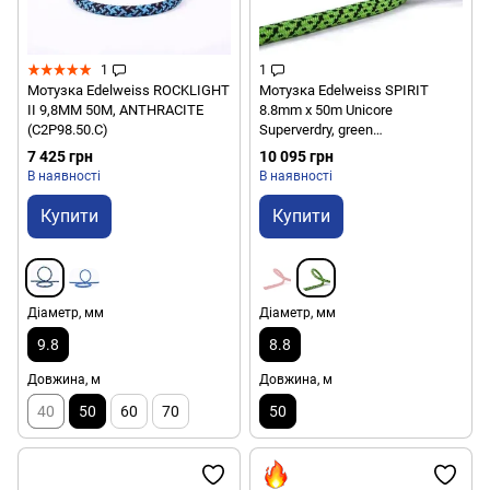
1
1
Мотузка Edelweiss ROCKLIGHT
Мотузка Edelweiss SPIRIT
II 9,8MM 50M, ANTHRACITE
8.8mm x 50m Unicore
(C2P98.50.C)
Superverdry, green
(3700288028693)
7 425 грн
10 095 грн
В наявності
В наявності
Купити
Купити
Діаметр, мм
Діаметр, мм
9.8
8.8
Довжина, м
Довжина, м
40
50
60
70
50