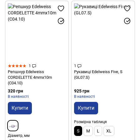
1
1
Репшнур Edelweiss
Рукавиці Edelweiss Five, S
CORDELETTE 4mmx10m
(GL07.S)
(C04.10)
320 грн
925 грн
В наявності
В наявності
Купити
Купити
Розмірна таблиця
S
M
L
XL
Діаметр, мм