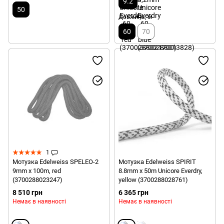
9.2
50
Довжина, м
60
70
1
Мотузка Edelweiss SPELEO-2
Мотузка Edelweiss SPIRIT
9mm x 100m, red
8.8mm x 50m Unicore Everdry,
(3700288023247)
yellow (3700288028761)
8 510 грн
6 365 грн
Немає в наявності
Немає в наявності