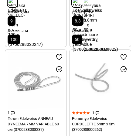
Діаметр, мм
Діаметр, мм
9
8.8
Довжина, м
Довжина, м
100
50
1
1
Петля Edelweiss ANNEAU
Репшнур Edelweiss
DYNEEMA 7MM VARIABLE 60
CORDELETTE 5mm x 5m
см (3700288008237)
(3700288000262)