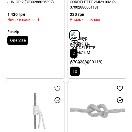
JUNIOR 2 (3700288026392)
CORDELETTE 2MMx10M (ol-
3700288000118)
1 430 грн
230 грн
Немає в наявності
Немає в наявності
Розмір
One Size
Діаметр, мм
2
Довжина, м
10