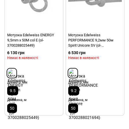
Мотузка Edelweiss ENERGY
Мотузка Edelweiss
9,5mm x 50M col E (ol-
PERFORMANCE 9,2мм 50м
3700288025449)
Spirit Unicore SV (ol-
3700288021694)
6 130 грн
6 530 грн
Немає в наявності
Немає в наявності
Діаметр, мм
Діаметр, мм
9.5
9.2
Довжина, м
Довжина, м
50
50