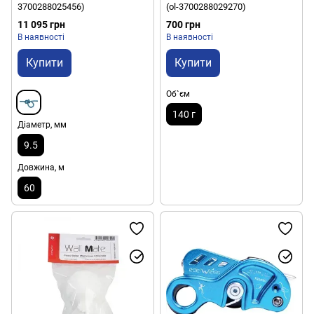
3700288025456)
(ol-3700288029270)
11 095 грн
700 грн
В наявності
В наявності
Купити
Купити
Об`єм
140 г
Діаметр, мм
9.5
Довжина, м
60