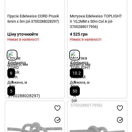
Прусік Edelweiss CORD Prusik
Мотузка Edelweiss TOPLIGHT
6mm x 5m (ol-3700288028297)
II 10,2MM x 50m Col A (ol-
3700288017956)
Ціну уточнюйте
4 525 грн
Немає в наявності
Немає в наявності
Діаметр, мм
Діаметр, мм
6
10.2
Довжина, м
Довжина, м
5
50