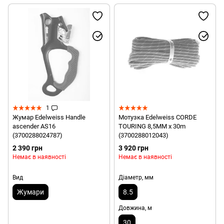
1
Жумар Edelweiss Handle
Мотузка Edelweiss CORDE
ascender AS16
TOURING 8,5MM x 30m
(3700288024787)
(3700288012043)
2 390 грн
3 920 грн
Немає в наявності
Немає в наявності
Вид
Діаметр, мм
Жумари
8.5
Довжина, м
30