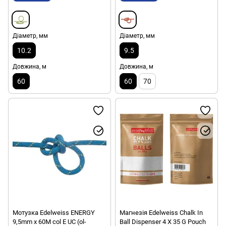
Діаметр, мм
Діаметр, мм
10.2
9.5
Довжина, м
Довжина, м
60
60
70
Мотузка Edelweiss ENERGY
Магнезія Edelweiss Chalk In
9,5mm x 60M col E UC (ol-
Ball Dispenser 4 X 35 G Pouch