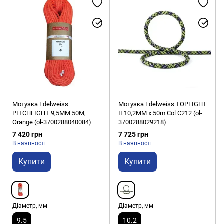
Мотузка Edelweiss
Мотузка Edelweiss TOPLIGHT
PITCHLIGHT 9,5MM 50M,
II 10,2MM x 50m Col C212 (ol-
Orange (ol-3700288040084)
3700288029218)
7 420 грн
7 725 грн
В наявності
В наявності
Купити
Купити
Діаметр, мм
Діаметр, мм
9.5
10.2