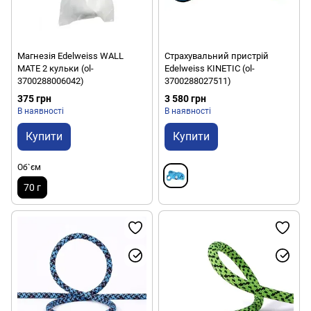
Магнезія Edelweiss WALL
Страхувальний пристрій
MATE 2 кульки (ol-
Edelweiss KINETIC (ol-
3700288006042)
3700288027511)
375 грн
3 580 грн
В наявності
В наявності
Купити
Купити
Об`єм
70 г