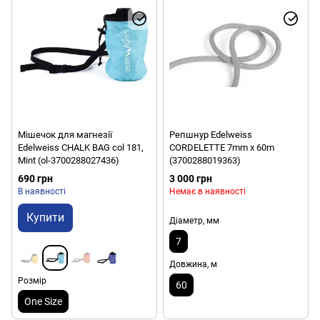
Мішечок для магнезії
Репшнур Edelweiss
Edelweiss CHALK BAG col 181,
СORDELETTE 7mm x 60m
Mint (ol-3700288027436)
(3700288019363)
690 грн
3 000 грн
В наявності
Немає в наявності
Купити
Діаметр, мм
7
Довжина, м
Розмір
60
One Size