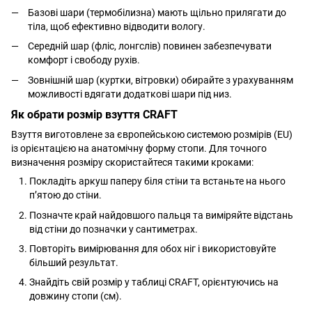
Базові шари (термобілизна) мають щільно прилягати до
тіла, щоб ефективно відводити вологу.
Середній шар (фліс, лонгслів) повинен забезпечувати
комфорт і свободу рухів.
Зовнішній шар (куртки, вітровки) обирайте з урахуванням
можливості вдягати додаткові шари під низ.
Як обрати розмір взуття CRAFT
Взуття виготовлене за європейською системою розмірів (EU)
із орієнтацією на анатомічну форму стопи. Для точного
визначення розміру скористайтеся такими кроками:
Покладіть аркуш паперу біля стіни та встаньте на нього
п’ятою до стіни.
Позначте край найдовшого пальця та виміряйте відстань
від стіни до позначки у сантиметрах.
Повторіть вимірювання для обох ніг і використовуйте
більший результат.
Знайдіть свій розмір у таблиці CRAFT, орієнтуючись на
довжину стопи (см).