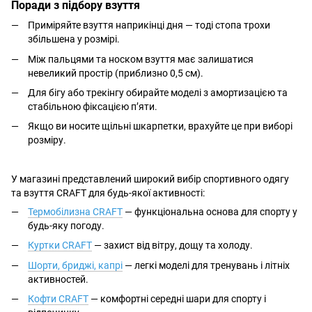
Поради з підбору взуття
Приміряйте взуття наприкінці дня — тоді стопа трохи
збільшена у розмірі.
Між пальцями та носком взуття має залишатися
невеликий простір (приблизно 0,5 см).
Для бігу або трекінгу обирайте моделі з амортизацією та
стабільною фіксацією п’яти.
Якщо ви носите щільні шкарпетки, врахуйте це при виборі
розміру.
У магазині представлений широкий вибір спортивного одягу
та взуття CRAFT для будь-якої активності:
Термобілизна CRAFT
— функціональна основа для спорту у
будь-яку погоду.
Куртки CRAFT
— захист від вітру, дощу та холоду.
Шорти, бриджі, капрі
— легкі моделі для тренувань і літніх
активностей.
Кофти CRAFT
— комфортні середні шари для спорту і