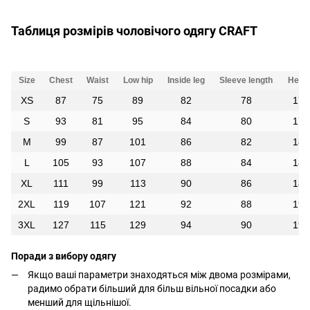
Таблиця розмірів чоловічого одягу CRAFT
Size
Chest
Waist
Low hip
Inside leg
Sleeve length
Heigh
XS
87
75
89
82
78
172
S
93
81
95
84
80
176
M
99
87
101
86
82
180
L
105
93
107
88
84
184
XL
111
99
113
90
86
188
2XL
119
107
121
92
88
192
3XL
127
115
129
94
90
196
Поради з вибору одягу
Якщо ваші параметри знаходяться між двома розмірами,
радимо обрати більший для більш вільної посадки або
менший для щільнішої.