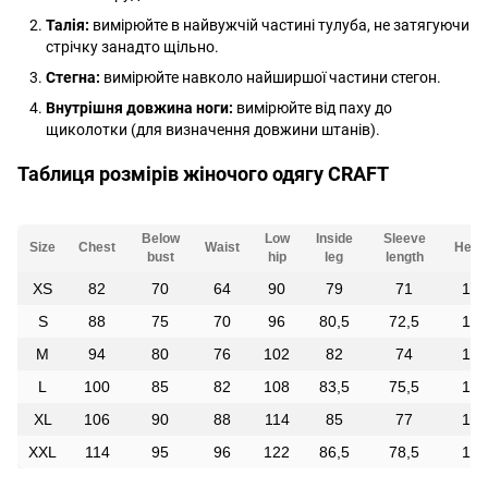
Талія:
вимірюйте в найвужчій частині тулуба, не затягуючи
стрічку занадто щільно.
Стегна:
вимірюйте навколо найширшої частини стегон.
Внутрішня довжина ноги:
вимірюйте від паху до
щиколотки (для визначення довжини штанів).
Таблиця розмірів жіночого одягу CRAFT
Below
Low
Inside
Sleeve
Size
Chest
Waist
Heigh
bust
hip
leg
length
XS
82
70
64
90
79
71
164
S
88
75
70
96
80,5
72,5
167
M
94
80
76
102
82
74
170
L
100
85
82
108
83,5
75,5
172
XL
106
90
88
114
85
77
174
XXL
114
95
96
122
86,5
78,5
174