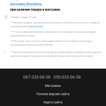
магазина Shambala
,
при наличии товара в магазине.
* Резерв товара 72 часа.
** Наличие товара в магазине дополнительно уточняйте в чате или по телефону
горячей линии
0 800 300 604
*** У точки самовывоза можно заказывать не более двух позиций в размере
одной модели товара
**** В случае, если нужного товара фактически нет в выбранном магазине,
мы можем доставить его БЕСПЛАТНО.
*
При возникновении сложностей при доставке заказа, за неверно заполненные
данные, интернет-магазин или служба доставки ответственности не несут
067-333-06-38
050-033-06-38
Магазины
Полная версия сайта
Карта сайта