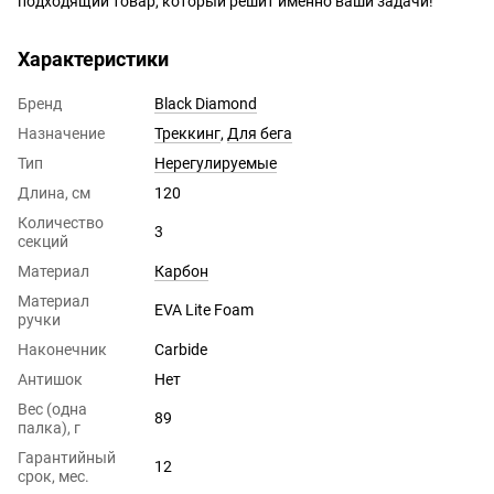
подходящий товар, который решит именно ваши задачи!
Характеристики
Бренд
Black Diamond
Назначение
Треккинг
,
Для бега
Тип
Нерегулируемые
Длина, см
120
Количество
3
секций
Материал
Карбон
Материал
EVA Lite Foam
ручки
Наконечник
Carbide
Антишок
Нет
Вес (одна
89
палка), г
Гарантийный
12
срок, мес.