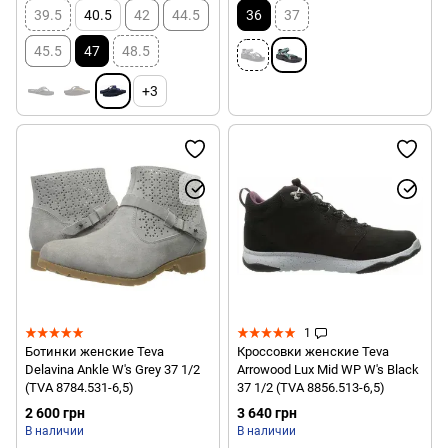
39.5
40.5
42
44.5
36
37
45.5
47
48.5
+3
1
Ботинки женские Teva
Кроссовки женские Teva
Delavina Ankle W's Grey 37 1/2
Arrowood Lux Mid WP W's Black
(TVA 8784.531-6,5)
37 1/2 (TVA 8856.513-6,5)
2 600 грн
3 640 грн
В наличии
В наличии