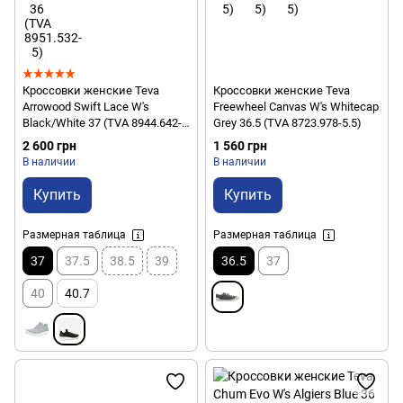
Кроссовки женские Teva
Кроссовки женские Teva
Arrowood Swift Lace W's
Freewheel Canvas W's Whitecap
Black/White 37 (TVA 8944.642-
Grey 36.5 (TVA 8723.978-5.5)
6)
2 600 грн
1 560 грн
В наличии
В наличии
Купить
Купить
Размерная таблица
Размерная таблица
37
37.5
38.5
39
36.5
37
40
40.7