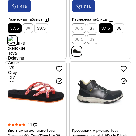
Купить
Купить
Размерная таблица
Размерная таблица
37.5
39
39.5
36.5
37
37.5
38
38.5
39
11
Вьетнамки женские Teva
Кроссовки мужские Teva
Olowahu W's Zaro Tiger Lily 38
Arrowood Lux Mid WP M's Black