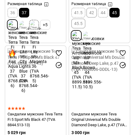
Размерная таблица
Размерная таблица
36
37
41.5
42
44
45
45.5
+5
Сандалии мужские Teva Terra
Сандалии мужские Teva
Fi 5 Sport M's Black 47 (TVA
Original Universal M's Double
8844.513-13)
Diamond Deep Lake, р.47 (TVA
1004006-DDDL-13)
5 029 грн
3 000 грн