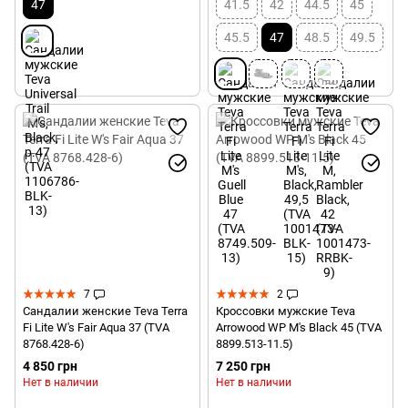
47
41.5
42
44.5
45
45.5
47
48.5
49.5
7
2
Сандалии женские Teva Terra
Кроссовки мужские Teva
Fi Lite W's Fair Aqua 37 (TVA
Arrowood WP M's Black 45 (TVA
8768.428-6)
8899.513-11.5)
4 850 грн
7 250 грн
Нет в наличии
Нет в наличии