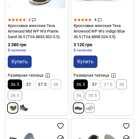
2
4
Кроссовки женские Teva
Кроссовки женские Teva
Arrowood Mid WP W's Prairie
Arrowood WP W's Indigo Blue
Sand 36.5 (TVA 8853.502-5.5)
36.5 (TVA 8898.524-5.5)
3 380 грн
3 120 грн
В наличии
В наличии
Купить
Купить
Размерная таблица
Размерная таблица
36.5
37
37.5
38
36.5
37
37.5
38
39.5
39
39.5