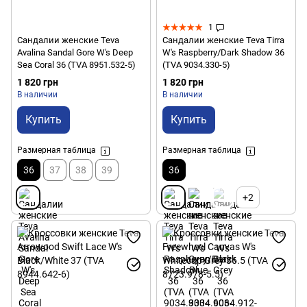
1
Сандалии женские Teva
Сандалии женские Teva Tirra
Avalina Sandal Gore W's Deep
W's Raspberry/Dark Shadow 36
Sea Coral 36 (TVA 8951.532-5)
(TVA 9034.330-5)
1 820 грн
1 820 грн
В наличии
В наличии
Купить
Купить
Размерная таблица
Размерная таблица
36
37
38
39
36
+2