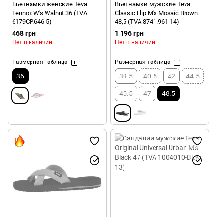
Вьетнамки женские Teva
Вьетнамки мужские Teva
Lennox W's Walnut 36 (TVA
Classic Flip M's Mosaic Brown
6179CP.646-5)
48,5 (TVA 8741.961-14)
468 грн
1 196 грн
Нет в наличии
Нет в наличии
Размерная таблица
Размерная таблица
36
39.5
40.5
42
44.5
45.5
47
48.5