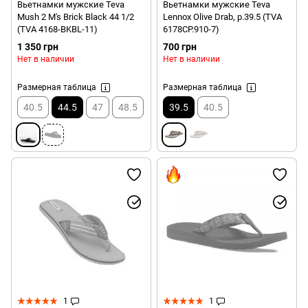
Вьетнамки мужские Teva
Вьетнамки мужские Teva
Mush 2 M's Brick Black 44 1/2
Lennox Olive Drab, р.39.5 (TVA
(TVA 4168-BKBL-11)
6178CP.910-7)
1 350 грн
700 грн
Нет в наличии
Нет в наличии
Размерная таблица
Размерная таблица
40.5
44.5
47
48.5
39.5
40.5
1
1