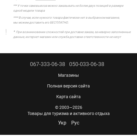
*** У точки самовывоза можно заказывать не более двух позиций в размере
одной модели товара
**** В случае, если нужного товара фактически нет в выбранном магазине,
мы можем доставить его БЕСПЛАТНО.
*
При возникновении сложностей при доставке заказа, за неверно заполненные
данные, интернет-магазин или служба доставки ответственности не несут
067-333-06-38
050-033-06-38
Магазины
Полная версия сайта
Карта сайта
© 2003—2026
Товары для туризма и активного отдыха
Укр
Рус