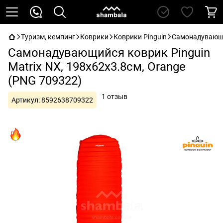
Туризм, кемпинг
Коврики
Коврики Pinguin
Самонадувающий
Самонадувающийся коврик Pinguin
Matrix NX, 198x62x3.8см, Orange
(PNG 709322)
1 отзыв
Артикул:
8592638709322