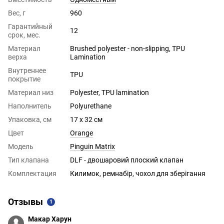
Вес, г
960
Гарантийный
12
срок, мес.
Материал
Brushed polyester - non-slipping, TPU
верха
Lamination
Внутреннее
TPU
покрытие
Материал низ
Polyester, TPU lamination
Наполнитель
Polyurethane
Упаковка, см
17 x 32 см
Цвет
Orange
Модель
Pinguin Matrix
Тип клапана
DLF - двошаровий плоский клапан
Комплектация
Килимок, ремнабір, чохол для зберігання
Отзывы
1
Макар Харун