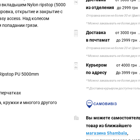
от 3000 грн
 вкладышем Nylon ripstop (5000
из отделения
.
до 2999 грн
ровка, открытие и закрытие с
Отправка весом не более 30 кг (фак
asy access. Над колесом
* Можно заказывать не более двух 
и попадании грязи.
Доставка
..
от 3000 грн
в почтамат
.
до 2999 грн
Отправка весом не более 20 кг (фак
* Можно заказывать не более двух 
Курьером
.
от 4000 грн
по адресу
д
.
о 3999 грн
Ripstop PU 5000mm
* Можно заказывать не более двух 
** Доставка курьером доступна толь
в перчатках
 кружки и многого другого
Вы можете самостоя
товар из ближ
магазина Shambala
,