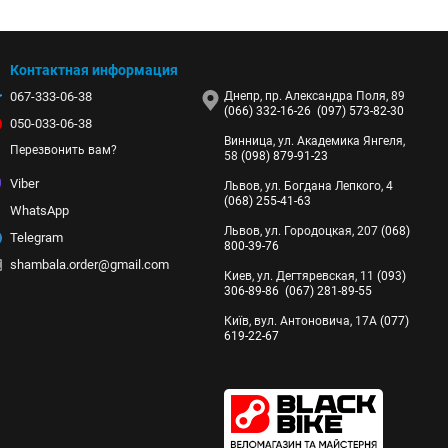
Контактная информация
067-333-06-38
Днепр, пр. Александра Поля, 89
(066) 332-16-26
(097) 573-82-30
050-033-06-38
Винница, ул. Академика Янгеля,
Перезвонить вам?
58
(098) 879-91-23
Viber
Львов, ул. Богдана Лепкого, 4
(068) 255-41-63
WhatsApp
Львов, ул. Городоцкая, 207
(068)
Telegram
800-39-76
shambala.order@gmail.com
Киев, ул. Дегтяревская, 11
(093)
306-89-86
(067) 281-89-55
Київ, вул. Антоновича, 17А
(077)
619-22-67