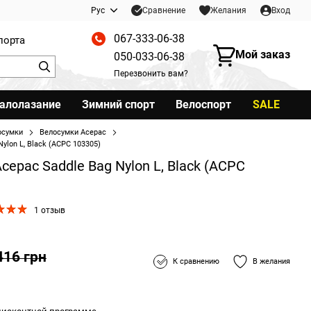
Сравнение
Рус
Желания
Вход
067-333-06-38
порта
Мой заказ
050-033-06-38
Перезвонить вам?
калолазание
Зимний спорт
Велоспорт
SALE
осумки
Велосумки Acepac
ylon L, Black (ACPC 103305)
epac Saddle Bag Nylon L, Black (ACPC
1 отзыв
416 грн
К сравнению
В желания