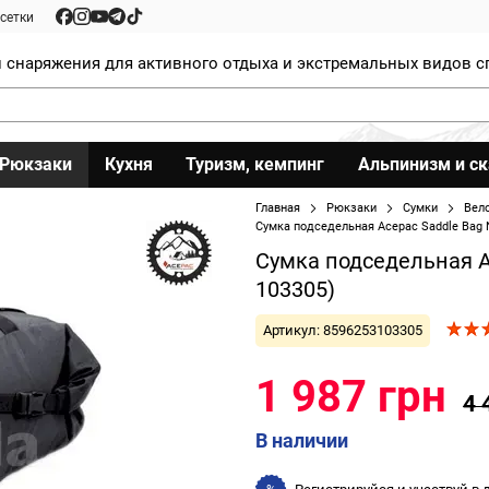
сетки
 снаряжения для активного отдыха и экстремальных видов с
Рюкзаки
Кухня
Туризм, кемпинг
Альпинизм и с
Главная
Рюкзаки
Сумки
Вел
Сумка подседельная Acepac Saddle Bag N
Сумка подседельная Ac
103305)
Артикул: 8596253103305
1 987 грн
4 
В наличии