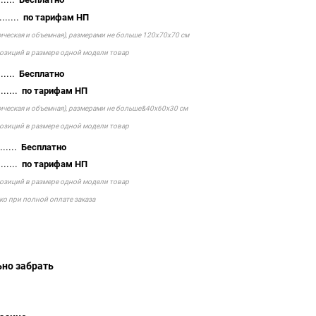
......
по тарифам НП
тическая и объемная), размерами не больше 120х70х70 см
позиций в размере одной модели товар
.....
Бесплатно
......
по тарифам НП
тическая и объемная), размерами не больше&40х60х30 см
позиций в размере одной модели товар
......
Бесплатно
......
по тарифам НП
позиций в размере одной модели товар
ко при полной оплате заказа
тельно забрать
айшего