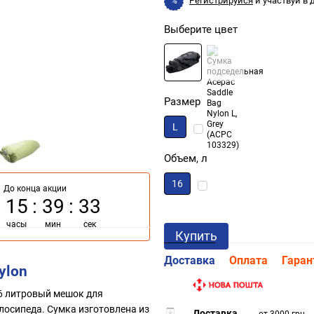
Регистрируйся
и участвуй в
%
Выберите цвет
Размер
L
Объем, л
16
До конца акции
15
39
32
часы
мин
сек
Купить
Доставка
Оплата
Гаран
ylon
16 литровый мешок для
лосипеда. Сумка изготовлена из
Доставка
..