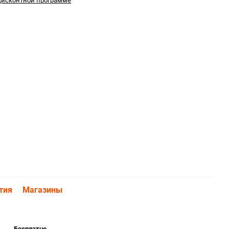
дисконтной программе
тия
Магазины
.....
Бесплатно