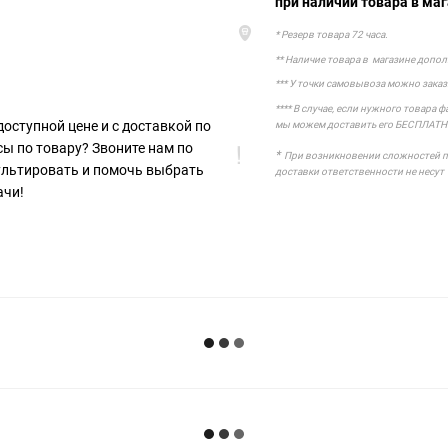
при наличии товара в маг
* Резерв товара 72 часа.
** Наличие товара в магазине допо
*** У точки самовывоза можно зака
**** В случае, если нужного товара 
доступной цене и с доставкой по
мы можем доставить его БЕСПЛАТН
сы по товару? Звоните нам по
*
При возникновении сложностей при
сультировать и помочь выбрать
доставки ответственности не несут
ачи!