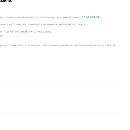
азине.
лнительно уточняйте в чате или по телефону горячей линии
0 800 300 604
зывать не более двух позиций в размере одной модели товара
фактически нет в выбранном магазине,
О.
 доставке заказа, за неверно заполненные данные, интернет-магазин или служба