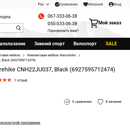
Сравнение
Рус
Желания
Вход
067-333-06-38
порта
Мой заказ
050-033-06-38
Перезвонить вам?
калолазание
Зимний спорт
Велоспорт
SALE
говая мебель
Кемпинговая мебель Naturehike
 Black (6927595712474)
ehike CNH22JU037, Black (6927595712474)
1 отзыв
К сравнению
В желания
дисконтной программе