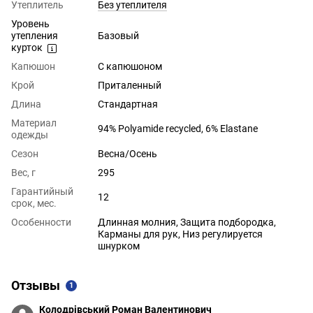
Утеплитель
Без утеплителя
Уровень
утепления
Базовый
курток
Капюшон
С капюшоном
Крой
Приталенный
Длина
Стандартная
Материал
94% Polyamide recycled, 6% Elastane
одежды
Сезон
Весна/Осень
Вес, г
295
Гарантийный
12
срок, мес.
Особенности
Длинная молния, Защита подбородка,
Карманы для рук, Низ регулируется
шнурком
Отзывы
1
Колодрівський Роман Валентинович