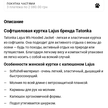
ПОКУПКА ЧАСТЯМИ
3 платежа по 2 080.00 грн
Описание
Софтшеловая куртка Lajus бренда Tatonka
Tatonka Lajus W's Hooded Jacket - легкая и эластичная куртка
из софтшела. Она подходит для активного отдыха с весны до
осени — будь то походы, активный отдых на природе или
путешествия. Благодаря легкому весу и компактной упаковке
ее легко носить с собой на всякий случай.
Особенности женской куртки с капюшоном Lajus
Softshell-материал - очень легкий, эластичный, дышащий и
быстросохнущий.
Молния по всей длине с ветрозащитной планкой.
Карманы для рук на молнии.
Капюшон эргономичной формы.
Подол утягивается шнурком.