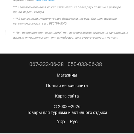
горячей линии
0 800 300 604
*** У точки самовывоза можно заказывать не более двух позиций в размере
одной модели товара
**** В случае, если нужного товара фактически нет в выбранном магазине,
мы можем доставить его БЕСПЛАТНО.
*
При возникновении сложностей при доставке заказа, за неверно заполненные
данные, интернет-магазин или служба доставки ответственности не несут
067-333-06-38
050-033-06-38
Магазины
Полная версия сайта
Карта сайта
© 2003—2026
Товары для туризма и активного отдыха
Укр
Рус