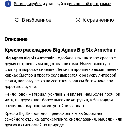
Регистрируйся
и участвуй в
дисконтной программе
%
В избранное
К сравнению
Описание
Кресло раскладное Big Agnes Big Six Armchair
Big Agnes Big Six Armchair
– удобное кемпинговое кресло с
двумя встроенными подстаканниками. Имеет высокую
спинку и широкое сиденье. Легкий и прочный алюминиевый
каркас быстро и просто складывается к размеру литровой
фляги, поэтому легко поместится в вашем багажнике или
дорожной сумке.
Нейлоновой материал, усиленный вплетением более прочной
нити, выдерживает более высокие нагрузки, а благодаря
специальному покрытию устойчив к влаге.
Кресло Big Six является превосходным выбором для
семейного отдыха, автокемпинга, скалолазания, рыбалки или
других активностей на природе.