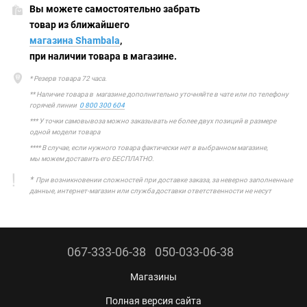
Вы можете самостоятельно забрать
товар из ближайшего
магазина Shambala
,
при наличии товара в магазине.
* Резерв товара 72 часа.
** Наличие товара в магазине дополнительно уточняйте в чате или по телефону
горячей линии
0 800 300 604
*** У точки самовывоза можно заказывать не более двух позиций в размере
одной модели товара
**** В случае, если нужного товара фактически нет в выбранном магазине,
мы можем доставить его БЕСПЛАТНО.
*
При возникновении сложностей при доставке заказа, за неверно заполненные
данные, интернет-магазин или служба доставки ответственности не несут
067-333-06-38
050-033-06-38
Магазины
Полная версия сайта