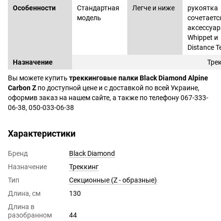
Особенности
Стандартная
Легче и ниже
рукоятка
модель
сочетаетс
аксессуа
Whippet и
Distance T
Назначение
Тре
Вы можете купить
треккинговые палки Black Diamond Alpine
Carbon Z
по доступной цене и c доставкой по всей Украине,
оформив заказ на нашем сайте, а также по телефону 067-333-
06-38, 050-033-06-38
Характеристики
Бренд
Black Diamond
Назначение
Треккинг
Тип
Секционные (Z - образные)
Длина, см
130
Длина в
разобранном
44