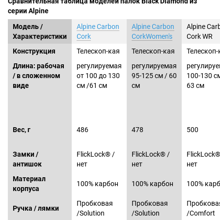
Сравнительная таблица моделей палок Black Diamond из
серии Alpine
Модель /
Alpine Carbon
Alpine Carbon
Alpine Car
Характеристики
Cork
CorkWomen's
Cork WR
Конструкция
Телескоп-кая
Телескоп-кая
Телескоп-
Длина: рабочая
регулируемая
регулируемая
регулиру
/ в сложенном
от 100 до 130
95-125 см / 60
100-130 см
виде
см /61 см
см
63 см
Вес, г
486
478
500
Замки /
FlickLock® /
FlickLock® /
FlickLock®
антишок
нет
нет
нет
Материал
100% карбон
100% карбон
100% кар
корпуса
Пробковая
Пробковая
Пробкова
Ручка / лямки
/Solution
/Solution
/Comfort