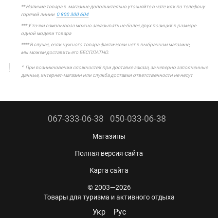
** Наличие товара в магазине дополнительно уточняйте в чате или по телефону
горячей линии
0 800 300 604
*** У точки самовывоза можно заказывать не более двух позиций в размере
одной модели товара
**** В случае, если нужного товара фактически нет в выбранном магазине,
мы можем доставить его БЕСПЛАТНО.
*
При возникновении сложностей при доставке заказа, за неверно заполненные
данные, интернет-магазин или служба доставки ответственности не несут
067-333-06-38
050-033-06-38
Магазины
Полная версия сайта
Карта сайта
© 2003—2026
Товары для туризма и активного отдыха
Укр
Рус