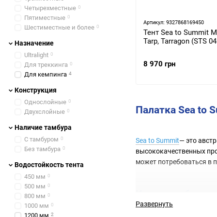
Четырехместные
0
Пятиместные
0
Артикул: 9327868169450
Шестиместные и более
0
Тент Sea to Summit M
Tarp, Tarragon (STS 0
Назначение
Ultralight
0
8 970 грн
Для треккинга
0
Для кемпинга
4
Конструкция
Однослойные
0
Палатка Sea to 
Двухслойные
0
Наличие тамбура
С тамбуром
0
Sea to Summit
— это авст
Без тамбура
0
высококачественных прод
может потребоваться в п
Водостойкость тента
450 мм
0
500 мм
0
Какие особеннос
800 мм
0
Развернуть
1000 мм
0
1200 мм
2