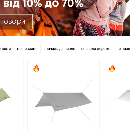
рности
по новизне
сначала дешевле
сначала дороже
по наз