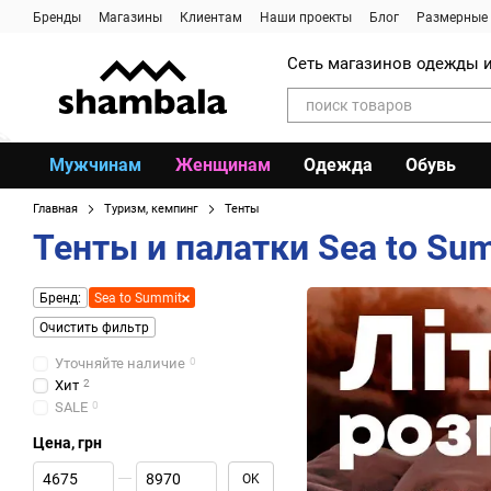
Перейти к основному контенту
Бренды
Магазины
Клиентам
Наши проекты
Блог
Размерные 
Сеть магазинов одежды и
Мужчинам
Женщинам
Одежда
Обувь
Главная
Туризм, кемпинг
Тенты
Тенты и палатки Sea to Su
Бренд:
Sea to Summit
Очистить фильтр
Уточняйте наличие
0
Хит
2
SALE
0
Цена, грн
От Цена, грн
До Цена, грн
OK