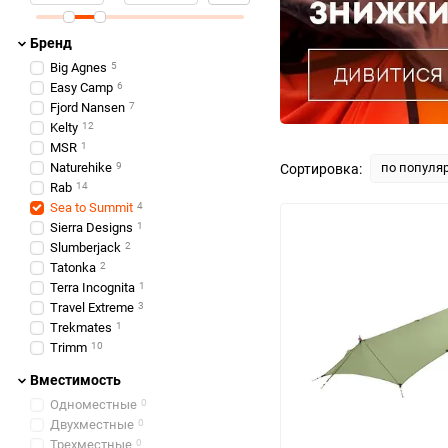
Бренд
Big Agnes
5
Easy Camp
6
Fjord Nansen
7
Kelty
12
MSR
1
Naturehike
9
по популя
Сортировка:
Rab
14
Sea to Summit
4
Sierra Designs
1
Slumberjack
2
Tatonka
2
Terra Incognita
1
Travel Extreme
3
Trekmates
1
Trimm
10
Вместимость
Одноместные
0
Двухместные
0
Трехместные
0