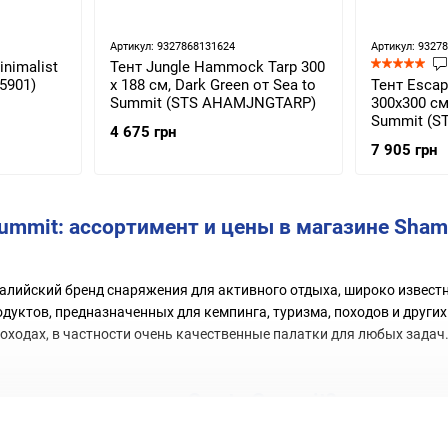
Артикул: 9327868131624
Артикул: 9327
inimalist
Тент Jungle Hammock Tarp 300
45901)
x 188 см, Dark Green от Sea to
Тент Escapi
Summit (STS AHAMJNGTARP)
300х300 см
Summit (S
4 675 грн
7 905 грн
Summit: ассортимент и цены в магазине Sham
ралийский бренд снаряжения для активного отдыха, широко извес
уктов, предназначенных для кемпинга, туризма, походов и других 
оходах, в частности очень качественные палатки для любых задач
ти имеют палатки Sea to Summit?