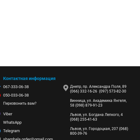
 из самых современных материалов.
ают долговечность легкому весу и имеют многочисленные
иками.
Контактная информация
ы, включая снег, дождь, ветер и т.д.
067-333-06-38
Днепр, пр. Александра Поля, 89
(066) 332-16-26
(097) 573-82-30
050-033-06-38
Винница, ул. Академика Янгеля,
Перезвонить вам?
58
(098) 879-91-23
Viber
Львов, ул. Богдана Лепкого, 4
(068) 255-41-63
WhatsApp
Львов, ул. Городоцкая, 207
(068)
Telegram
800-39-76
shambala.order@gmail.com