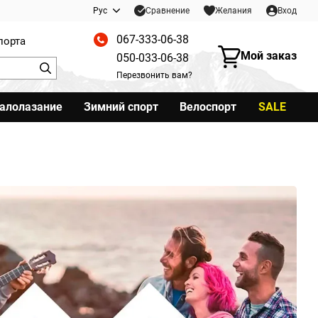
Сравнение
Рус
Желания
Вход
067-333-06-38
порта
Мой заказ
050-033-06-38
Перезвонить вам?
калолазание
Зимний спорт
Велоспорт
SALE