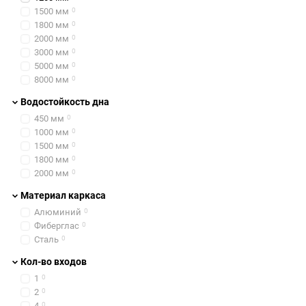
1500 мм
0
Как производитель топов
1800 мм
0
разрабатывается с участ
2000 мм
0
3000 мм
0
5000 мм
0
Вот несколько ключевых
8000 мм
0
Водостойкость дна
Адативность под ва
450 мм
0
тенты, которые можно
1000 мм
0
1500 мм
0
Перфекционизм в уп
1800 мм
0
снаряжении.
2000 мм
0
Двойная система ве
Материал каркаса
проветривания. При 
Алюминий
0
Запатентованные си
Фиберглас
0
To Summit
Сталь
0
Прочные и легкие ду
Кол-во входов
почти любые приюты
1
0
2
0
4
0