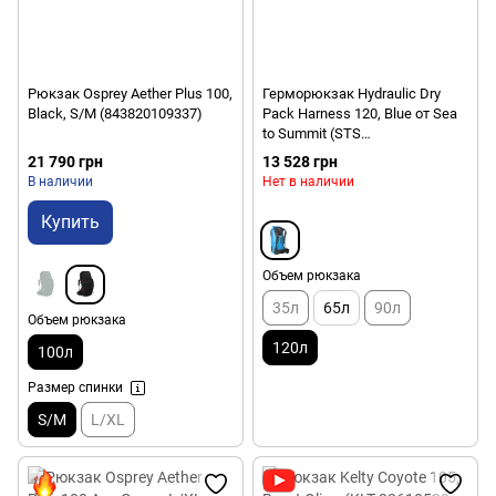
Рюкзак Osprey Aether Plus 100,
Герморюкзак Hydraulic Dry
Black, S/M (843820109337)
Pack Harness 120, Blue от Sea
to Summit (STS
AHYDBHS120BL)
21 790 грн
13 528 грн
В наличии
Нет в наличии
Купить
Объем рюкзака
35л
65л
90л
Объем рюкзака
120л
100л
Размер спинки
S/M
L/XL