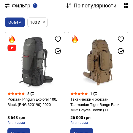
Фильтр
По популярности
1
Объём
100 л
8
1
Рюкзак Pinguin Explorer 100,
Тактический рюкзак
Black (PNG 320190) 2020
Tasmanian Tiger Range Pack
MK2 Coyote Brown (TT
7605.346)
8 648 грн
26 000 грн
В наличии
В наличии