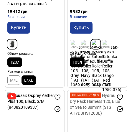
(LA FBQ-16-BKG-100-L)
19 412 грн
9 932 грн
В наличии
В наличии
Купить
Купить
Объем рюкзака
Объем рюкзака
120л
105л
Размер спинки
M/L
L/XL
ОСТАЛОСЬ 22 ДНЯ