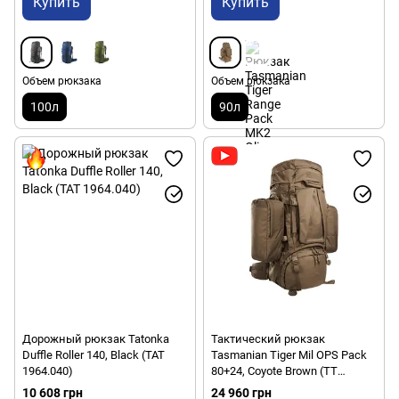
Купить
Купить
Объем рюкзака
Объем рюкзака
100л
90л
Дорожный рюкзак Tatonka
Тактический рюкзак
Duffle Roller 140, Black (TAT
Tasmanian Tiger Mil OPS Pack
1964.040)
80+24, Coyote Brown (TT
7324.346)
10 608 грн
24 960 грн