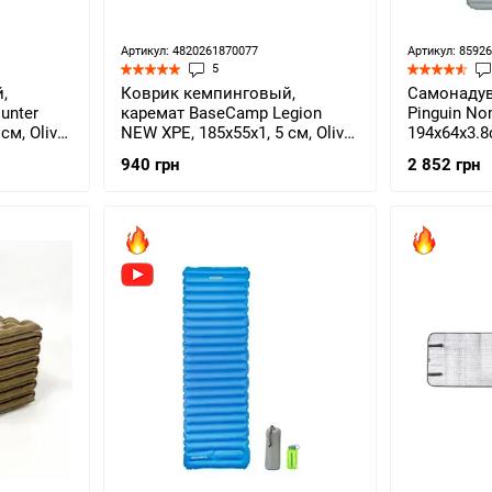
Артикул: 4820261870077
Артикул: 8592
5
,
Коврик кемпинговый,
Самонаду
unter
каремат BaseCamp Legion
Pinguin No
см, Olive
NEW XPE, 185х55х1, 5 см, Olive
194x64x3.8
Green (BCP 20101)
715385)
940 грн
2 852 грн