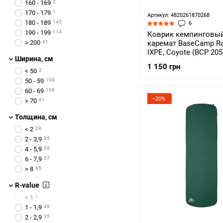
160 - 169
2
170 - 179
1
Артикул: 4820261870268
180 - 189
140
6
190 - 199
114
Коврик кемпинговый
> 200
41
каремат BaseCamp Ra
IXPE, Coyote (BCP 205
Ширина, см
1 150 грн
< 50
2
50 - 59
108
60 - 69
108
−20%
> 70
61
Толщина, см
< 2
29
2 - 3,9
35
4 - 5,9
30
6 - 7,9
57
> 8
85
R-value
< 1
0
1 - 1,9
49
2 - 2,9
35