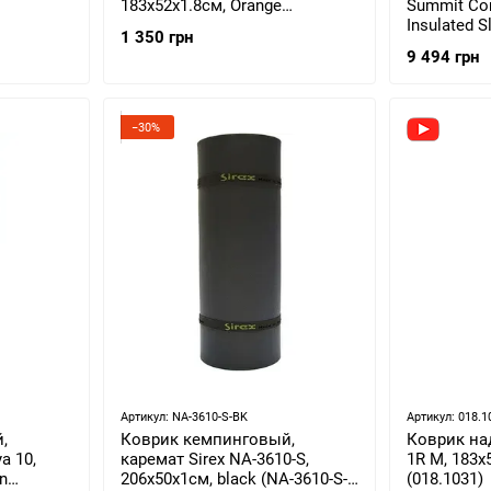
183x52x1.8см, Orange
Summit Com
(7640445451673)
Insulated S
1 350 грн
201х64х8см
9 494 грн
AMCPINS_
−30%
Артикул: NA-3610-S-BK
Артикул: 018.1
,
Коврик кемпинговый,
Коврик над
a 10,
каремат Sirex NA-3610-S,
1R M, 183х
n
206x50x1см, black (NA-3610-S-
(018.1031)