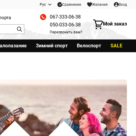
Сравнение
Рус
Желания
Вход
067-333-06-38
порта
Мой заказ
050-033-06-38
Перезвонить вам?
калолазание
Зимний спорт
Велоспорт
SALE