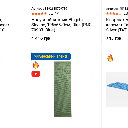
Артикул: 8592638709759
Артикул: 4013
12
,
Надувной коврик Pinguin
Коврик ке
nger
Skyline, 195х65х9см, Blue (PNG
каремат Ta
10)
709.XL.Blue)
Silver (TAT
4 416 грн
743 грн
УКРАЇНСЬКИЙ БРЕНД