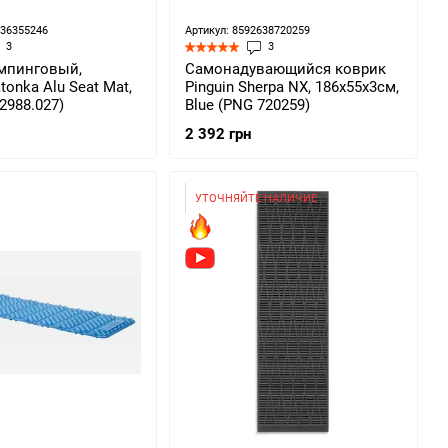
236355246
Артикул: 8592638720259
3
3
мпинговый,
Самонадувающийся коврик
tonka Alu Seat Mat,
Pinguin Sherpa NX, 186x55x3см,
 2988.027)
Blue (PNG 720259)
2 392 грн
УТОЧНЯЙТЕ НАЛИЧИЕ