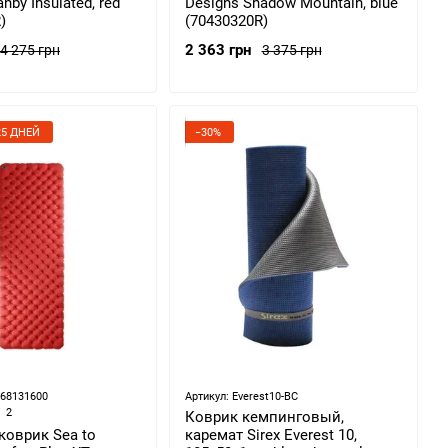
nby Insulated, red
Designs Shadow Mountain, blue
)
(70430320R)
2 363 грн
4 275 грн
3 375 грн
5 ДНЕЙ
−30%
868131600
Артикул: Everest10-BC
2
Коврик кемпинговый,
коврик Sea to
каремат Sirex Everest 10,