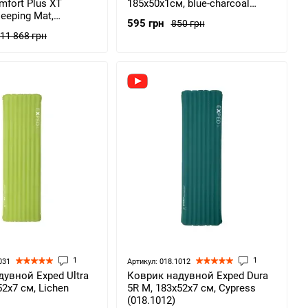
fort Plus XT
185x50x1см, blue-charcoal
leeping Mat,
(Everest10-BC)
595 грн
850 грн
, Red (STS
11 868 грн
RL)
1
1
031
Артикул: 018.1012
увной Exped Ultra
Коврик надувной Exped Dura
52х7 см, Lichen
5R M, 183х52х7 см, Cypress
(018.1012)