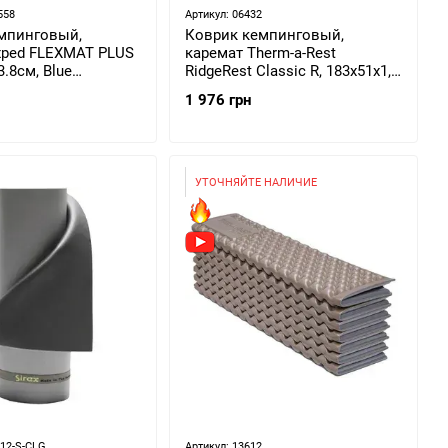
558
Артикул: 06432
мпинговый,
Коврик кемпинговый,
xped FLEXMAT PLUS
каремат Therm-a-Rest
3.8см, Blue
RidgeRest Classic R, 183х51х1,5
1680)
см, Charcoal (0040818064320)
1 976 грн
УТОЧНЯЙТЕ НАЛИЧИЕ
612-S-CLG
Артикул: 13612