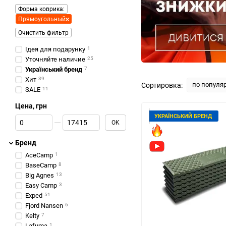
Форма коврика:
Прямоугольный
Очистить фильтр
Ідея для подарунку
1
Уточняйте наличие
25
Український бренд
7
Хит
39
по популя
Сортировка:
SALE
11
Цена, грн
УКРАЇНСЬКИЙ БРЕНД
От Цена, грн
До Цена, грн
OK
Бренд
AceCamp
1
BaseCamp
8
Big Agnes
13
Easy Camp
3
Exped
51
Fjord Nansen
6
Kelty
7
Lafuma
1