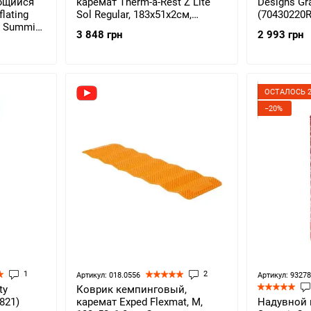
ющийся
каремат Therm-a-Rest Z Lite
Designs Gra
flating
Sol Regular, 183х51х2см,
(70430220R
 Summit,
Limon/Silver (0040818066706)
3 848 грн
2 993 грн
065-
ОСТАЛОСЬ 2
−20%
1
2
Артикул: 018.0556
Артикул: 9327
ty
Коврик кемпинговый,
1821)
каремат Exped Flexmat, M,
Надувной 