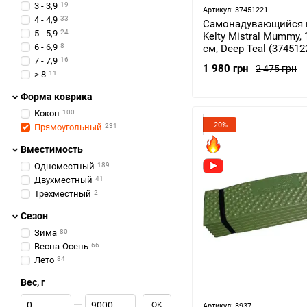
3 - 3,9
19
Артикул: 37451221
4 - 4,9
33
Самонадувающийся 
5 - 5,9
24
Kelty Mistral Mummy,
6 - 6,9
8
см, Deep Teal (374512
7 - 7,9
16
1 980 грн
2 475 грн
> 8
11
Форма коврика
Кокон
100
−20%
Прямоугольный
231
Вместимость
Одноместный
189
Двухместный
41
Трехместный
2
Сезон
Зима
80
Весна-Осень
66
Лето
84
Вес, г
От Вес, г
До Вес, г
OK
Артикул: 3937