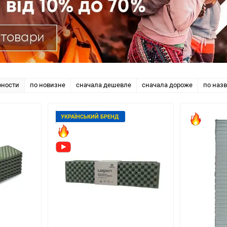
рности
по новизне
сначала дешевле
сначала дороже
по наз
УКРАЇНСЬКИЙ БРЕНД