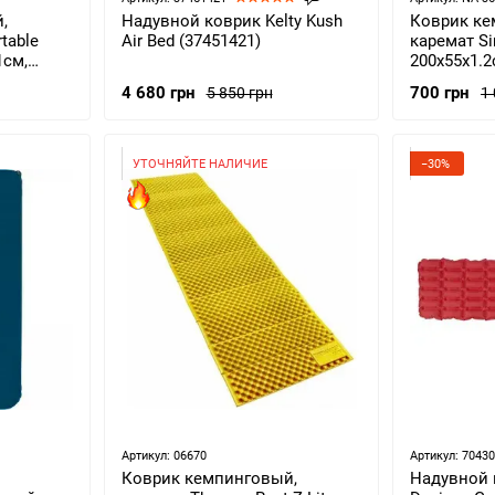
,
Надувной коврик Kelty Kush
Коврик ке
table
Air Bed (37451421)
каремат Si
1см,
200x55x1.2с
grey (NA-3
4 680 грн
700 грн
5 850 грн
1
УТОЧНЯЙТЕ НАЛИЧИЕ
−30%
Артикул: 06670
Артикул: 7043
Коврик кемпинговый,
Надувной к