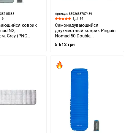
638715385
Артикул: 8592638707489
6
14
вающийся коврик
Самонадувающийся
mad NX,
двухместный коврик Pinguin
см, Grey (PNG
Nomad 50 Double,
198х130х5см, Grey (PNG
5 612 грн
707.Grey)