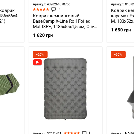
Артикул: 4820261870756
Артикул: 018.0
9
коврик
Коврик ке
 186х56х4
Коврик кемпинговый
каремат E
21)
BaseCamp X-Line Roll Foiled
M, 183х52х
Mat IXPE, 1185х55х1,5 см, Olive
(764044545
1 650 грн
Green (BCP 20701)
1 620 грн
−20%
−30%
1
Артикул: 37451421
Артикул: NA-3