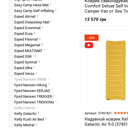
Коврик самонадува
Easy Camp Hexa Mat
1
Comfort Deluxe Self In
Easy Camp Self-inflating
2
Camper Van от Sea To
Byron Blue (STS ASM2
Exped Airmat
3
13 570 грн
01361608)
Exped Deepsleep Mat
1
Exped Downmat
1
Exped Dura
4
−20%
Exped Flexmat
4
Exped Megamat
9
Exped MULTIMAT
1
Exped SIM
12
Exped Synmat
5
Exped Ultra
7
Exped Versa
4
Fjord Nansen ENMO
0
Fjord Nansen Hiking
1
Fjord Nansen KERJAG
1
Fjord Nansen TREKKER
3
Fjord Nansen TREKKING
1
Kelty Cosmic
0
Kelty Galactic
2
Артикул: 37451821
Надувной коврик Kel
Kelty Kush Air Bed
2
Galactic Air 9.0 (3745
Kelty Mistral
2