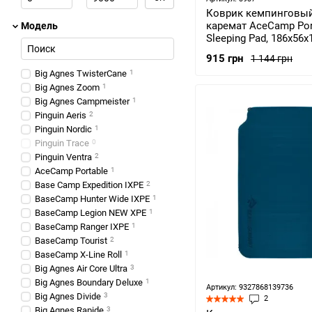
Коврик кемпинговый
каремат AceCamp Por
Модель
Sleeping Pad, 186х56х
green (3937)
915 грн
1 144 грн
Big Agnes TwisterCane
1
Big Agnes Zoom
1
Big Agnes Campmeister
1
Pinguin Aeris
2
Pinguin Nordic
1
Pinguin Trace
0
Pinguin Ventra
2
AceCamp Portable
1
Base Camp Expedition IXPE
2
BaseCamp Hunter Wide IXPE
1
BaseCamp Legion NEW XPE
1
BaseCamp Ranger IXPE
1
BaseCamp Tourist
2
BaseCamp X-Line Roll
1
Big Agnes Air Core Ultra
3
Big Agnes Boundary Deluxe
1
Артикул: 9327868139736
Big Agnes Divide
3
2
Big Agnes Rapide
3