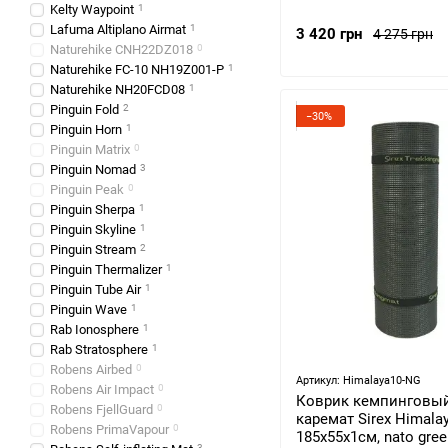
Kelty Waypoint
1
Lafuma Altiplano Airmat
1
3 420 грн
4 275 грн
Naturehike CNH22DZ018
0
Naturehike FC-10 NH19Z001-P
1
Naturehike NH20FCD08
1
Pinguin Fold
2
−30%
Pinguin Horn
1
Pinguin Matrix
0
Pinguin Nomad
3
Pinguin Peak
0
Pinguin Sherpa
1
Pinguin Skyline
1
Pinguin Stream
2
Pinguin Thermalizer
1
Pinguin Tube Air
1
Pinguin Wave
1
Rab Ionosphere
1
Rab Stratosphere
1
Robens Airbed
0
Артикул: Himalaya10-NG
Robens Air Impact
0
Коврик кемпинговый
Robens FjellGuard
0
каремат Sirex Himalay
Robens PrimaVapour
0
185x55x1см, nato gree
3