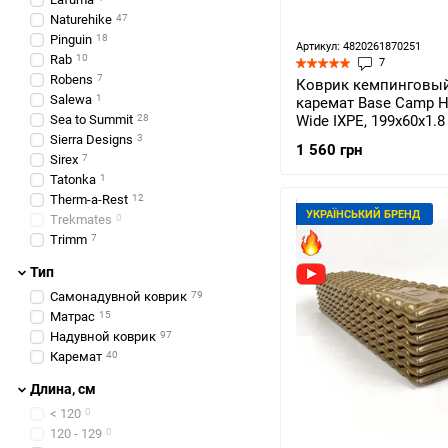
Naturehike
47
Pinguin
18
Артикул: 4820261870251
Rab
10
7
Robens
7
Коврик кемпинговый
Salewa
1
каремат Base Camp H
Sea to Summit
28
Wide IXPE, 199х60х1.8 
Green (BCP 20401)
Sierra Designs
3
1 560 грн
Sirex
7
Tatonka
1
Therm-a-Rest
12
УКРАЇНСЬКИЙ БРЕНД
Trekmates
0
Trimm
7
Тип
Самонадувной коврик
79
Матрас
15
Надувной коврик
97
Каремат
40
Длина, см
< 120
0
120 - 129
0