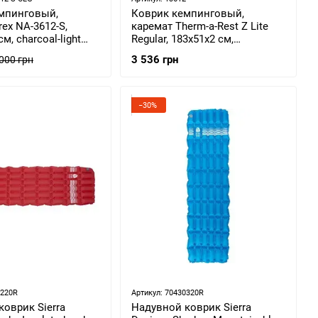
мпинговый,
Коврик кемпинговый,
rex NA-3612-S,
каремат Therm-a-Rest Z Lite
м, charcoal-light
Regular, 183х51х2 см,
612-S-CLG)
Oak/Anthracite
3 536 грн
 000 грн
(0040818136126)
−30%
0220R
Артикул: 70430320R
оврик Sierra
Надувной коврик Sierra